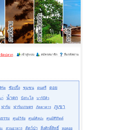
ำจัดปลวก
เข้าสู่ระบบ
สมัครสมาชิก
ลืมรหัสผ่าน
ดอย
ชุมชน
ช๊อปปิ้ง
ดนตรี
ิร์ต
น้ำตก
บังกะโล
นา่
บาร์บีคิว
ภูเขา
ฟาร์ม
ฟาร์มเกษตร
ภัตตาคาร
ฒนธรรม
ศูนย์วิจัย
ศูนย์ศิลปะ
ศูนย์สิริกิตต์
สัตว์ป่า
ณะ
สิ่งศักดิ์สิทธิ์
สวนอาหาร
หอคอย