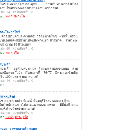
ู่ในเขตเทศบาลตำบลตะลุบัน การเดินทางจากตัวเมือง
ตานี ใช้เส้นทางหลวงสายปัตตานี-นราธิวาส
าชม: 74 | ความคิดเห็น: 0
s :
ทะเล
บังกะโล
ดตะโละกาโปร์
ามคลองยามูตามสะพานคอนกรีตขนาดใหญ่ ผ่านพื้นที่สวน
าชายเลนและหมู่บ้านไปจนถึงทางแยกเข้าสู่หาด รวมระยะ
งประมาณ 18 กิโลเมตร
าชม: 60 | ความคิดเห็น: 0
s :
ทะเล
เรือ
ดบางสัก
ดบางสัก อยู่ตำบลบางม่วง ริมถนนสายเพชรเกษม สาย
ยเหมือง-ตะกั่วป่า กิโลเมตรที่ 76-77 มีทางแยกซ้ายมือ
าไป 100 เมตร ชายหาดบางสั
าชม: 44 | ความคิดเห็น: 0
s :
ดแหลมสิงห์
นชายหาดปากอ่าวที่แม่น้ำจันทบุรีไหลมาออกอ่าวไทย
รื่นด้วยทิวสนยาวไปตามแนวของชายหาด มีที่นั่งพักผ่อน
อมทั้งร้านจำหน่ายอาหารตั
าชม: 60 | ความคิดเห็น: 0
s :
แม่น้ำ
เกาะ
เรือ
ดนมสาว (หาดสามร้อยยอด)