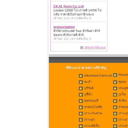
CK.41 Tours Co.,Ltd
London 12000 ไป เกาหลี 14700 ไป
กลับ ราคายังไม่รวมภาษี และจ
เข้าชม: 114 | ความคิดเห็น: 0
mytourstation
ทัวร์ต่างประเทศ Tour ทัวร์พม่า ทัวร์
ฮ่องกง ทัวร์เกาหลี ทัวร์
เข้าชม: 121 | ความคิดเห็น: 0
บริษัททัวร์ทั้งหมด
ที่พักแนะนำตามสถานที่สำคัญ
Resort
Adventure,Farm,แพ
ชะอำ
ชุมพร
บุรีรัมย์
ประตูท
ภูชี้ฟ้า
ภูเก็ต
สุพรรณบุรี
หัวหิน
หาดอรุโณทัย
หาดแม่
เกาะกระดาน
เกาะกู
เกาะมุก
เกาะย
เกาะหลีเป๊ะ
เกาะห