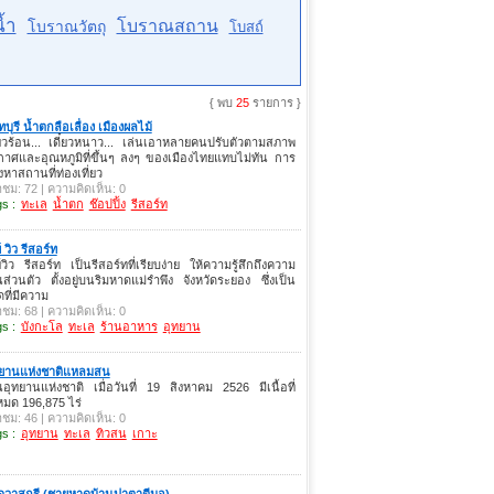
้ำ
โบราณสถาน
โบราณวัตถุ
โบสถ์
{ พบ
25
รายการ }
ทบุรี น้ำตกลือเลื่อง เมืองผลไม้
๋ยวร้อน... เดี๋ยวหนาว... เล่นเอาหลายคนปรับตัวตามสภาพ
าศและอุณหภูมิที่ขึ้นๆ ลงๆ ของเมืองไทยแทบไม่ทัน การ
หาสถานที่ท่องเที่ยว
าชม: 72 | ความคิดเห็น: 0
s :
ทะเล
น้ำตก
ช๊อปปิ้ง
รีสอร์ท
์ วิว รีสอร์ท
์วิว รีสอร์ท เป็นรีสอร์ทที่เรียบง่าย ให้ความรู้สึกถึงความ
นส่วนตัว ตั้งอยู่บนริมหาดแม่รำพึง จังหวัดระยอง ซึ่งเป็น
ที่มีความ
าชม: 68 | ความคิดเห็น: 0
s :
บังกะโล
ทะเล
ร้านอาหาร
อุทยาน
ทยานแห่งชาติแหลมสน
นอุทยานแห่งชาติ เมื่อวันที่ 19 สิงหาคม 2526 มีเนื้อที่
งหมด 196,875 ไร่
าชม: 46 | ความคิดเห็น: 0
s :
อุทยาน
ทะเล
ทิวสน
เกาะ
ดวาสุกรี (ชายหาดบ้านปาตาตีมอ)