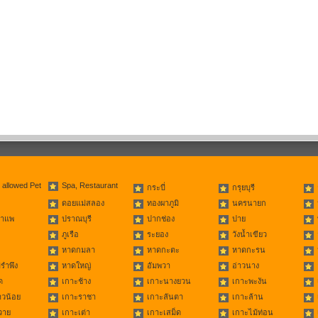
 allowed Pet
Spa, Restaurant
กระบี่
กรุยบุรี
ดอยแม่สลอง
ทองผาภูมิ
นครนายก
่าแพ
ปราณบุรี
ปากช่อง
ปาย
ภูเรือ
ระยอง
วังน้ำเขียว
หาดกมลา
หาดกะตะ
หาดกะรน
รำพึง
หาดใหญ่
อัมพวา
อ่าวนาง
ด
เกาะช้าง
เกาะนางยวน
เกาะพะงัน
าวน้อย
เกาะราชา
เกาะลันตา
เกาะล้าน
วาย
เกาะเต่า
เกาะเสม็ด
เกาะไม้ท่อน