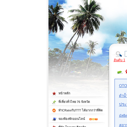
ที่เที่ยวภาคตะวันออก
ที่เที่ยวภาคใต้
อันดับ 1
OTO
หน้าหลัก
ดำน้
ที่เที่ยวทั่วไทย 76 จังหวัด
ประว
ทำCRateกับTTT ได้มากกว่าที่คิด
มัสยิ
จองห้องพักออนไลน์
สถา