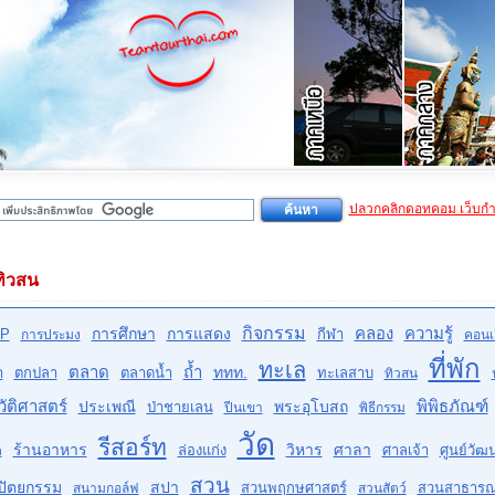
ปลวกคลิกดอทคอม เว็บก
ทิวสน
กิจกรรม
คลอง
ความรู้
การศึกษา
การแสดง
P
กีฬา
การประมง
คอนเส
ที่พัก
ทะเล
ตลาด
ถ้ำ
ททท.
ำ
ตกปลา
ตลาดน้ำ
ทะเลสาบ
ทิวสน
ัติศาสตร์
พิพิธภัณฑ์
ประเพณี
พระอุโบสถ
ป่าชายเลน
ปีนเขา
พิธีกรรม
วัด
รีสอร์ท
ร้านอาหาร
วิหาร
ศาลา
ล่องแก่ง
ศาลเจ้า
ศูนย์วั
ด
สวน
ปัตยกรรม
สปา
สวนพฤกษศาสตร์
สวนสาธาร
สนามกอล์ฟ
สวนสัตว์