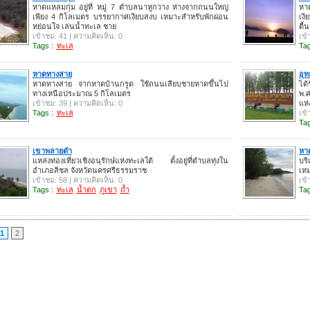
หาดแหลมกุ่ม อยู่ที่ หมู่ 7 ตำบลนาหูกวาง ห่างจากถนนใหญ่
หา
เพียง 4 กิโลเมตร บรรยากาศเงียบสงบ เหมาะสำหรับพักผ่อน
เงี
หย่อนใจ เล่นน้ำทะเล ชาย
ตื้
เข้าชม: 41 | ความคิดเห็น: 0
เข้
Tags :
ทะเล
Tag
หาดทางสาย
อุ
หาดทางสาย จากหาดบ้านกรูด ใช้ถนนเลียบชายหาดขึ้นไป
ได้
ทางเหนือประมาณ 5 กิโลเมตร
พ.ศ
เข้าชม: 39 | ความคิดเห็น: 0
แห
Tags :
ทะเล
เข้
Tag
เขาพลายดำ
หา
แหล่งท่องเที่ยวเชิงอนุรักษ์แห่งทะเลใต้ ตั้งอยู่ที่ตำบลทุ่งใน
บร
อำเภอสิชล จังหวัดนครศรีธรรมราช
เห
เข้าชม: 58 | ความคิดเห็น: 0
เข้
Tags :
ทะเล
น้ำตก
ภูเขา
ถ้ำ
Tag
1
2