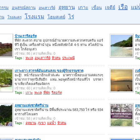
เรือ
อุทยาน
แม่น
เกาะ
เจดีย์
เขื่อน
กรรม
อนุสรณ์สถาน
อนุเสาวรีย์
โรงแรม
ไร่
โฮมสเตย์
าน
โรงละคร
บ้านเรารีสอร์ท
จัน
ที่พัก สะดวก สบาย อุปกรณ์อำนวยความสะดวกครบครัน แอร์
เดี
ทีวี ตู้เย็น เครื่องทำนำอุ่น หนึ่งหลังพักได้ 4-5 ท่าน สไตล์บ้าน
อาก
เรา ใกล้อนุเสว
มอง
เข้าชม: 86 | ความคิดเห็น: 0
เข้
Tags :
ทะเล
อนุเสาวรีย์
ทิวสน
ประเพณี
Tag
เกาะยาว สวรรค์อันแสนสงบ ของผู้รักธรรมชาต
เบย
ยะฮู้! หน้าร้อนมาอีกแล้วล่ะค่ะ มาคราวนี้หอบเอาแดดแรงๆ
เบย
มามากกว่าทุกปีเสียอีก แหม..พอพูดถึงหน้าร้อนทีไร บรรดา
เป็
ขาเที่ยวก็คงเตรียมจัดกร
หาด
เข้าชม: 60 | ความคิดเห็น: 0
เข้
Tags :
เกาะ
ทะเล
ที่พัก
รีสอร์ท
Tag
อุทยานแห่งชาติศรีน่าน
อุ
อุทยานแห่งชาติศรีน่าน มีพื้นที่ประมาณ 583,750 ไร่ หรือ 934
เป็
ตารางกิโลเมตร
ทั้
เข้าชม: 58 | ความคิดเห็น: 0
เข้
Tags :
อุทยาน
ภูเขา
แม่น้ำ
ทิวสน
Tag
หาดแสนสุขลำปำ
หา