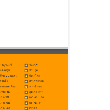
กาญจนบุรี
จันทบุรี
นครปฐม
บ้านกูด
พัทยา, บางแสน
พิษณุโลก
สวนผึ้ง
สามร้อยยอด
หาดจอมเทียน
หาดป่าตอง
อุทัยธานี
อุ้มผาง, ตาก
เกาะพีพี
เกาะมันนอก
เกาะสมุย
เกาะหมาก
เกาะไหง
เขาค้อ