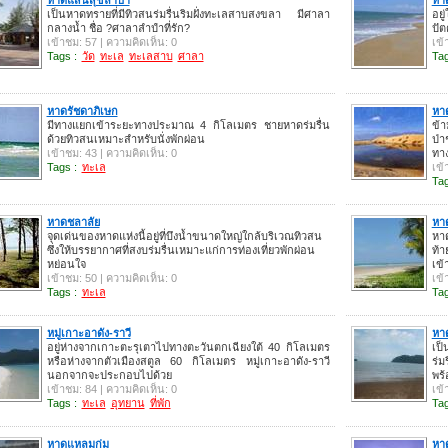
เป็นหาดทรายที่มีทิวสนร่มรื่นริมฝั่งทะเลสาบสงขลา มีศาลา
อย
กลางน้ำ ชื่อ ?ศาลาลำปำที่รัก?
ปัต
เข้าชม: 57 | ความคิดเห็น: 0
เข้
Tags :
วัด
ทะเล
ทะเลสาบ
ศาลา
Tag
หาดรัชดาภิเษก
หา
มีทางแยกเข้าระยะทางประมาณ 4 กิโลเมตร ชายหาดร่มรื่น
ข้
ด้วยทิวสนเหมาะสำหรับนั่งพักผ่อน
ป่
เข้าชม: 43 | ความคิดเห็น: 0
ทา
Tags :
ทะเล
เข้
Tag
หาดชลาลัย
หา
จุดเด่นของหาดแห่งนี้อยู่ที่บึงน้ำขนาดใหญ่ใกล้บริเวณทิวสน
หา
ซึ่งให้บรรยากาศที่สงบร่มรื่นเหมาะแก่การท่องเที่ยวพักผ่อน
ท้า
หย่อนใจ
เข้
เข้าชม: 50 | ความคิดเห็น: 0
เข้
Tags :
ทะเล
Tag
หมู่เกาะอาดัง-ราวี
หา
อยู่ห่างจากเกาะตะรุเตาไปทางตะวันตกเฉียงใต้ 40 กิโลเมตร
เป็
หรือห่างจากตัวเมืองสตูล 60 กิโลเมตร หมู่เกาะอาดัง-ราวี
ร่ม
นอกจากจะประกอบไปด้วย
พร้
เข้าชม: 84 | ความคิดเห็น: 0
เข้
Tags :
ทะเล
อุทยาน
ที่พัก
Tag
หาดแหลมกุ่ม
หา