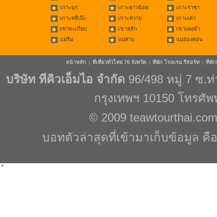
เกาะมุก
เกาะยาวน้อย
เกาะราชา
เกาะหลีเป๊ะ
เกาะหวาย
เกาะเต่า
เขาตะเกียบ
เขาหลัก
เขาแผงม้า
แม่ริม
แม่สาย
แม่ฮ่องสอน
หน้าหลัก
ที่เที่ยวทั่วไทย 76 จังหวัด
ที่พัก โรงแรม รีสอร์ท
ที่พ
|
|
|
บริษัท ทีคิวเอ็มไอ จำกัด
96/498 หมู่ 7 ซ.
กรุงเทพฯ 10150 โทรศัพ
© 2009
teawtourthai.co
บอทตัวล่าสุดที่เข้ามาเก็บข้อมูล คื