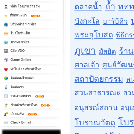
ถ้ำ
ททท
ตลาดน้ำ
ที่พัก โรงแรม รีสอร์ท
ที่พักแนะนำ
บังกะโล
บาร์บีคิว
บริษัททัวร์ นำเที่ยว
พระอุโบสถ
พิธีก
โปรโมชั่นเด็ด
ข่าวท่องเที่ยว
ภูเขา
ร้า
มัสยิด
Clip VDO
Game Online
ศาลเจ้า
ศูนย์วัฒ
ทำไมต้อง เที่ยวทั่วไทย
สถาปัตยกรรม
สน
ติดต่อลงโฆษณา
ติดต่อเรา
สวนสาธารณะ
สว
ร่วมงานกับเรา
ร้านค้าเที่ยวทั่วไทย
อนุสรณ์สถาน
อนุเ
เว็บบอร์ด
โบ
โบราณวัตถุ
Check E-mail