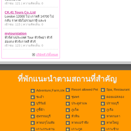
เข้าชม: 121 | ความคิดเห็น: 0
CK.41 Tours Co.,Ltd
London 12000 ไป เกาหลี 14700 ไป
กลับ ราคายังไม่รวมภาษี และจ
เข้าชม: 115 | ความคิดเห็น: 0
mytourstation
ทัวร์ต่างประเทศ Tour ทัวร์พม่า ทัวร์
ฮ่องกง ทัวร์เกาหลี ทัวร์
เข้าชม: 123 | ความคิดเห็น: 0
บริษัททัวร์ทั้งหมด
ที่พักแนะนำตามสถานที่สำคัญ
Resort allowed Pet
Spa, Restaurant
Adventure,Farm,แพ
ชะอำ
ชุมพร
ดอยแม่สลอง
บุรีรัมย์
ประตูท่าแพ
ปราณบุรี
ภูชี้ฟ้า
ภูเก็ต
ภูเรือ
สุพรรณบุรี
หัวหิน
หาดกมลา
หาดอรุโณทัย
หาดแม่รำพึง
หาดใหญ่
เกาะกระดาน
เกาะกูด
เกาะช้าง