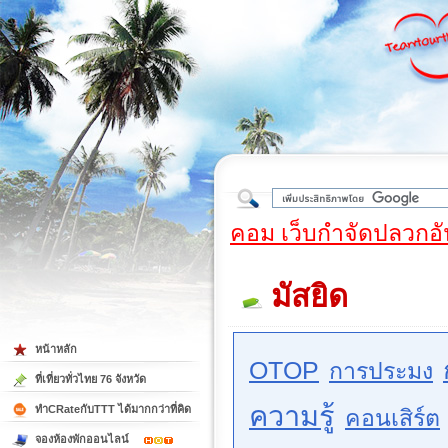
ใต้
คอม เว็บกำจัดปลวกอั
มัสยิด
หน้าหลัก
OTOP
การประมง
ที่เที่ยวทั่วไทย 76 จังหวัด
ความรู้
ทำCRateกับTTT ได้มากกว่าที่คิด
คอนเสิร์ต
จองห้องพักออนไลน์