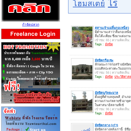
ไร่
โฮมสเตย์
กำจัดปลวก
สุสานเจ้าแม่ลิ้มกอเหนี่ยว
มีตำนานเล่าว่าลิ้มกอเหนี่
ลิ้มโต๊ะเคี่ยม ซึ่งมาแต่งง
เข้าชม: 65 | ความคิดเห็น:
Tags :
มัสยิด
มัสยิดกรือเซะ
ลักษณะการก่อสร้างมัสยิดแ
แบบศิลปะทางตะวันออกก
เข้าชม: 56 | ความคิดเห็น:
Tags :
มัสยิด
ประวัติศาสต
มัสยิดนูรุ้ลยะมาล
ตั้งอยู่ที่ตำบลลุมพลี อำเ
ความเก่าแก่หลายชั่วอาย
ในศาสนาอิสลามที่เข้
เข้าชม: 96 | ความคิดเห็น:
Tags :
มัสยิด
มัสยิดกลาง (เก่า)
มัสยิดกลางหลังเก่านี้ มีชื่