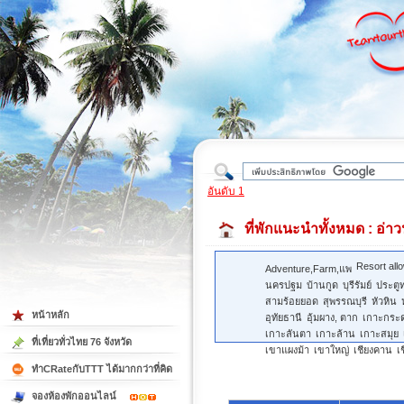
ใต้
อันดับ 1
ที่พักแนะนำทั้งหมด
: อ่า
Resort all
Adventure,Farm,แพ
นครปฐม
บ้านกูด
บุรีรัมย์
ประตู
สามร้อยยอด
สุพรรณบุรี
หัวหิน
หน้าหลัก
อุทัยธานี
อุ้มผาง, ตาก
เกาะกระ
เกาะลันตา
เกาะล้าน
เกาะสมุย
ที่เที่ยวทั่วไทย 76 จังหวัด
เขาแผงม้า
เขาใหญ่
เชียงคาน
เ
ทำCRateกับTTT ได้มากกว่าที่คิด
จองห้องพักออนไลน์