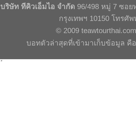
บริษัท ทีคิวเอ็มไอ จำกัด
96/498 หมู่ 7 ซอ
กรุงเทพฯ 10150 โทรศัพ
© 2009
teawtourthai.co
บอทตัวล่าสุดที่เข้ามาเก็บข้อมูล คื