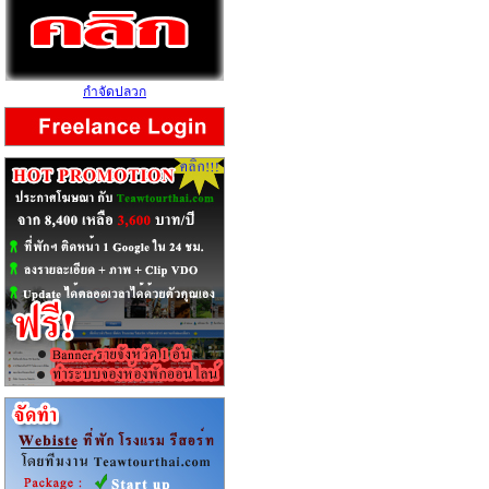
กำจัดปลวก