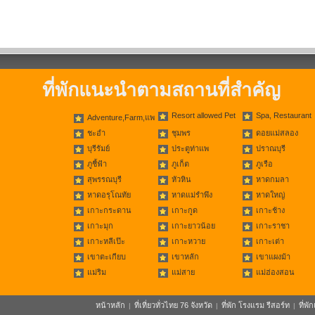
ที่พักแนะนำตามสถานที่สำคัญ
Resort allowed Pet
Spa, Restaurant
Adventure,Farm,แพ
ชะอำ
ชุมพร
ดอยแม่สลอง
บุรีรัมย์
ประตูท่าแพ
ปราณบุรี
ภูชี้ฟ้า
ภูเก็ต
ภูเรือ
สุพรรณบุรี
หัวหิน
หาดกมลา
หาดอรุโณทัย
หาดแม่รำพึง
หาดใหญ่
เกาะกระดาน
เกาะกูด
เกาะช้าง
เกาะมุก
เกาะยาวน้อย
เกาะราชา
เกาะหลีเป๊ะ
เกาะหวาย
เกาะเต่า
เขาตะเกียบ
เขาหลัก
เขาแผงม้า
แม่ริม
แม่สาย
แม่ฮ่องสอน
หน้าหลัก
ที่เที่ยวทั่วไทย 76 จังหวัด
ที่พัก โรงแรม รีสอร์ท
ที่พ
|
|
|