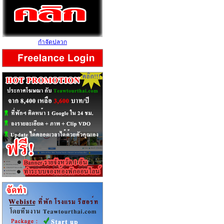
กำจัดปลวก