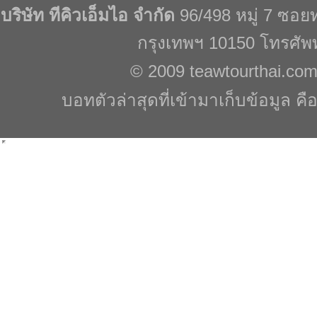
บริษัท ทีคิวเอ็มไอ จำกัด
96/498 หมู่ 7 ซอ
กรุงเทพฯ 10150 โทรศัพ
© 2009
teawtourthai.co
บอทตัวล่าสุดที่เข้ามาเก็บข้อมูล คื