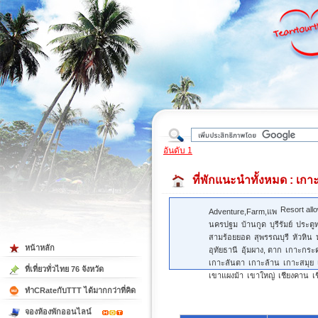
ใต้
อันดับ 1
ที่พักแนะนำทั้งหมด
: เกาะ
Resort all
Adventure,Farm,แพ
นครปฐม
บ้านกูด
บุรีรัมย์
ประตู
สามร้อยยอด
สุพรรณบุรี
หัวหิน
หน้าหลัก
อุทัยธานี
อุ้มผาง, ตาก
เกาะกระ
เกาะลันตา
เกาะล้าน
เกาะสมุย
ที่เที่ยวทั่วไทย 76 จังหวัด
เขาแผงม้า
เขาใหญ่
เชียงคาน
เ
ทำCRateกับTTT ได้มากกว่าที่คิด
จองห้องพักออนไลน์