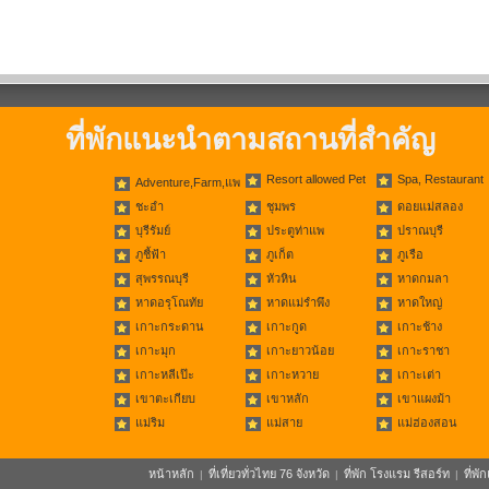
ที่พักแนะนำตามสถานที่สำคัญ
Resort allowed Pet
Spa, Restaurant
Adventure,Farm,แพ
ชะอำ
ชุมพร
ดอยแม่สลอง
บุรีรัมย์
ประตูท่าแพ
ปราณบุรี
ภูชี้ฟ้า
ภูเก็ต
ภูเรือ
สุพรรณบุรี
หัวหิน
หาดกมลา
หาดอรุโณทัย
หาดแม่รำพึง
หาดใหญ่
เกาะกระดาน
เกาะกูด
เกาะช้าง
เกาะมุก
เกาะยาวน้อย
เกาะราชา
เกาะหลีเป๊ะ
เกาะหวาย
เกาะเต่า
เขาตะเกียบ
เขาหลัก
เขาแผงม้า
แม่ริม
แม่สาย
แม่ฮ่องสอน
หน้าหลัก
ที่เที่ยวทั่วไทย 76 จังหวัด
ที่พัก โรงแรม รีสอร์ท
ที่พ
|
|
|