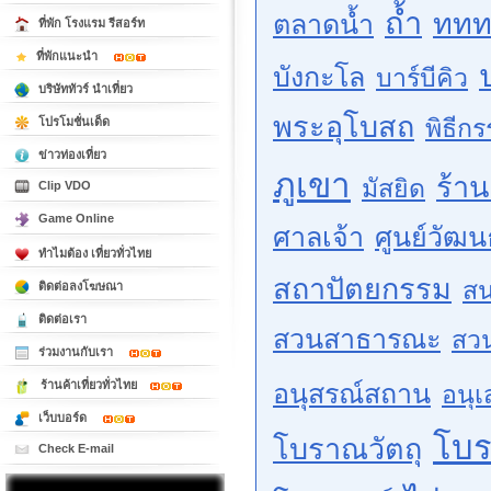
ถ้ำ
ททท
ตลาดน้ำ
ที่พัก โรงแรม รีสอร์ท
ที่พักแนะนำ
บังกะโล
บาร์บีคิว
บริษัททัวร์ นำเที่ยว
พระอุโบสถ
พิธีก
โปรโมชั่นเด็ด
ข่าวท่องเที่ยว
ภูเขา
ร้า
มัสยิด
Clip VDO
Game Online
ศาลเจ้า
ศูนย์วัฒ
ทำไมต้อง เที่ยวทั่วไทย
สถาปัตยกรรม
สน
ติดต่อลงโฆษณา
ติดต่อเรา
สวนสาธารณะ
สว
ร่วมงานกับเรา
ร้านค้าเที่ยวทั่วไทย
อนุสรณ์สถาน
อนุเ
เว็บบอร์ด
โบ
โบราณวัตถุ
Check E-mail