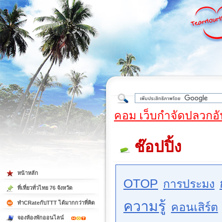
ใต้
คอม เว็บกำจัดปลวกอั
ช๊อปปิ้ง
หน้าหลัก
OTOP
การประมง
ที่เที่ยวทั่วไทย 76 จังหวัด
ความรู้
ทำCRateกับTTT ได้มากกว่าที่คิด
คอนเสิร์ต
จองห้องพักออนไลน์