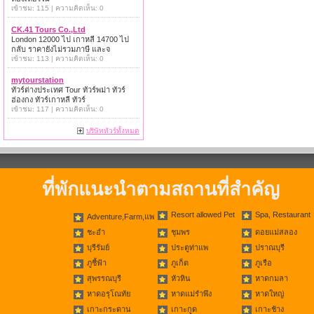
เข้าชม: 115 | ความคิดเห็น: 0
CK.41 Tours Co.,Ltd
London 12000 ไป เกาหลี 14700 ไป
กลับ ราคายังไม่รวมภาษี และจ
เข้าชม: 113 | ความคิดเห็น: 0
mytourstation
ทัวร์ต่างประเทศ Tour ทัวร์พม่า ทัวร์
ฮ่องกง ทัวร์เกาหลี ทัวร์
เข้าชม: 117 | ความคิดเห็น: 0
บริษัททัวร์ทั้งหมด
ที่พักแนะนำตามสถานที่สำคัญ
Resort allowed Pet
Spa, Restaurant
Adventure,Farm,แพ
ชะอำ
ชุมพร
ดอยแม่สลอง
บุรีรัมย์
ประตูท่าแพ
ปราณบุรี
ภูชี้ฟ้า
ภูเก็ต
ภูเรือ
สุพรรณบุรี
หัวหิน
หาดกมลา
หาดอรุโณทัย
หาดแม่รำพึง
หาดใหญ่
เกาะกระดาน
เกาะกูด
เกาะช้าง