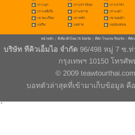
เกาะมุก
เกาะยาวน้อย
เกาะราชา
เกาะหลีเป๊ะ
เกาะหวาย
เกาะเต่า
เขาตะเกียบ
เขาหลัก
เขาแผงม้า
แม่ริม
แม่สาย
แม่ฮ่องสอน
หน้าหลัก
ที่เที่ยวทั่วไทย 76 จังหวัด
ที่พัก โรงแรม รีสอร์ท
ที่พ
|
|
|
บริษัท ทีคิวเอ็มไอ จำกัด
96/498 หมู่ 7 ซ.
กรุงเทพฯ 10150 โทรศัพ
© 2009
teawtourthai.co
บอทตัวล่าสุดที่เข้ามาเก็บข้อมูล คื