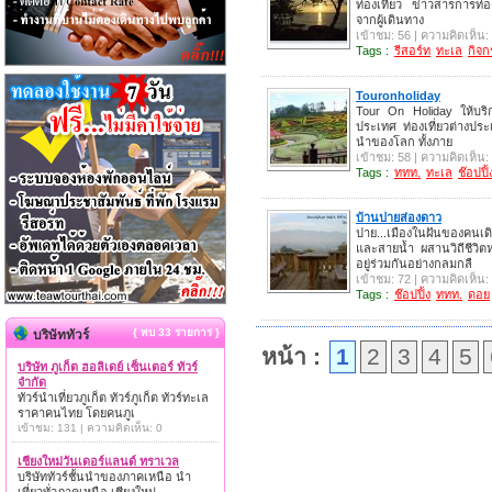
ท่องเที่ยว ข่าวสารการท่อ
จากผู้เดินทาง
เข้าชม: 56 | ความคิดเห็น:
Tags :
รีสอร์ท
ทะเล
กิจ
Touronholiday
Tour On Holiday ให้บริกา
ประเทศ ท่องเที่ยวต่างประเ
นำของโลก ทั้งภาย
เข้าชม: 58 | ความคิดเห็น:
Tags :
ททท.
ทะเล
ช๊อปปิ้
บ้านปายส่องดาว
ปาย...เมืองในฝันของคนเดิ
และสายน้ำ ผสานวิถีชีวิต
อยู่ร่วมกันอย่างกลมกลื
เข้าชม: 72 | ความคิดเห็น:
Tags :
ช๊อปปิ้ง
ททท.
ดอย
{ พบ 33 รายการ }
บริษัททัวร์
หน้า :
1
2
3
4
5
บริษัท ภูเก็ต ฮอลิเดย์ เซ็นเตอร์ ทัวร์
จำกัด
ทัวร์นำเที่ยวภูเก็ต ทัวร์ภูเก็ต ทัวร์ทะเล
ราคาคนไทย โดยคนภูเ
เข้าชม: 131 | ความคิดเห็น: 0
เชียงใหม่วันเดอร์แลนด์ ทราเวล
บริษัททัวร์ชั้นนำของภาคเหนือ นำ