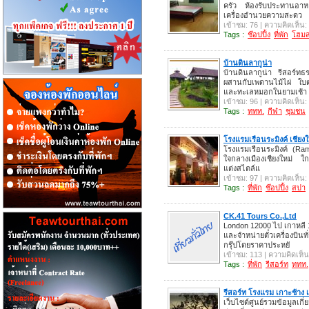
ครัว ห้องรับประทานอาห
เครื่องอำนวยความสะดว
เข้าชม: 76 | ความคิดเห็น:
Tags :
ช๊อปปิ้ง
ที่พัก
โฮมส
บ้านดินลากูน่า
บ้านดินลากูน่า รีสอร์ท
ผสานกับเพดานไม้ไผ่ ใบ
และทะเลหมอกในยามเช้า
เข้าชม: 96 | ความคิดเห็น:
Tags :
ททท.
กีฬา
ชุมชน
โรงแรมเรือนระมิงค์ เชีย
โรงแรมเรือนระมิงค์ (Ram
ใจกลางเมืองเชียงใหม่ ใ
แต่งสไตล์แ
เข้าชม: 97 | ความคิดเห็น:
Tags :
ที่พัก
ช๊อปปิ้ง
สปา
CK.41 Tours Co.,Ltd
London 12000 ไป เกาหลี 
และจำหน่ายตั๋วเครื่องบิน
กรุ๊ปโดยราคาประหยั
เข้าชม: 113 | ความคิดเห็น
Tags :
ที่พัก
รีสอร์ท
ททท.
รีสอร์ท โรงแรม เกาะช้าง 
เว็บไซด์ศูนย์รวมข้อมูลเกี่