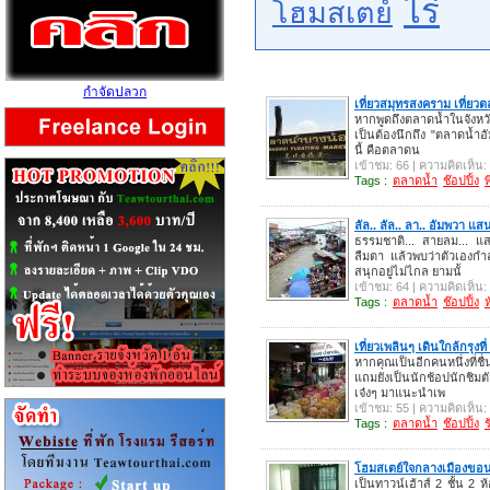
ไร่
โฮมสเตย์
กำจัดปลวก
เที่ยวสมุทรสงคราม เที่ยว
หากพูดถึงตลาดน้ำในจังห
เป็นต้องนึกถึง "ตลาดน้ำอ
นี้ คือตลาดน
เข้าชม: 66 | ความคิดเห็น:
Tags :
ตลาดน้ำ
ช๊อปปิ้ง
พ
ลัล.. ลัล.. ลา.. อัมพวา แส
ธรรมชาติ... สายลม... แสง
ลืมตา แล้วพบว่าตัวเองกำ
สนุกอยู่ไม่ไกล ยามนั้
เข้าชม: 64 | ความคิดเห็น:
Tags :
ตลาดน้ำ
ช๊อปปิ้ง
เที่ยวเพลินๆ เดินใกล้กรุง
หากคุณเป็นอีกคนหนึ่งที่ชื
แถมยังเป็นนักช้อปนักชิมต
เจ๋งๆ มาแนะนำเพ
เข้าชม: 55 | ความคิดเห็น:
Tags :
ตลาดน้ำ
ช๊อปปิ้ง
โฮมสเตย์ใจกลางเมืองขอ
เป็นทาวน์เฮ้าส์ 2 ชั้น 2 ห