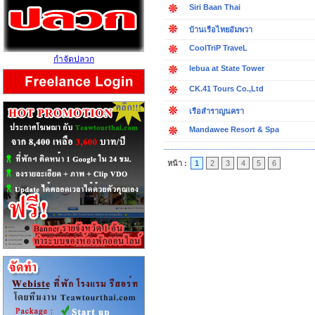
Siri Baan Thai
บ้านเรือไทยอัมพวา
CoolTriP TraveL
กำจัดปลวก
lebua at State Tower
CK.41 Tours Co.,Ltd
เรือสำราญนครา
Mandawee Resort & Spa
หน้า :
1
2
3
4
5
6