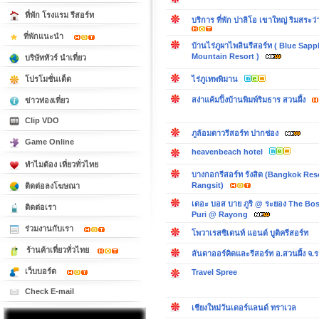
ที่พัก โรงแรม รีสอร์ท
บริการ ที่พัก ปาลิโอ เขาใหญ่ ริมสระว่
ที่พักแนะนำ
บ้านไร่ภูผาไพลินรีสอร์ท ( Blue Sapp
Mountain Resort )
บริษัททัวร์ นำเที่ยว
ไร่ภูเทพพิมาน
โปรโมชั่นเด็ด
สง่าแค้มปิ้งบ้านพิมพ์ริมธาร สวนผึ้ง
ข่าวท่องเที่ยว
Clip VDO
ภูล้อมดาวรีสอร์ท ปากช่อง
Game Online
heavenbeach hotel
ทำไมต้อง เที่ยวทั่วไทย
บางกอกรีสอร์ท รังสิต (Bangkok Res
Rangsit)
ติดต่อลงโฆษณา
เดอะ บอส บาย ภูริ @ ระยอง The Bo
ติดต่อเรา
Puri @ Rayong
ร่วมงานกับเรา
โพวาเรสซิเดนท์ แอนด์ บูติครีสอร์ท
ร้านค้าเที่ยวทั่วไทย
ลันดาออร์คิดและรีสอร์ท อ.สวนผึ้ง จ.ร
เว็บบอร์ด
Travel Spree
Check E-mail
เชียงใหม่วันเดอร์แลนด์ ทราเวล