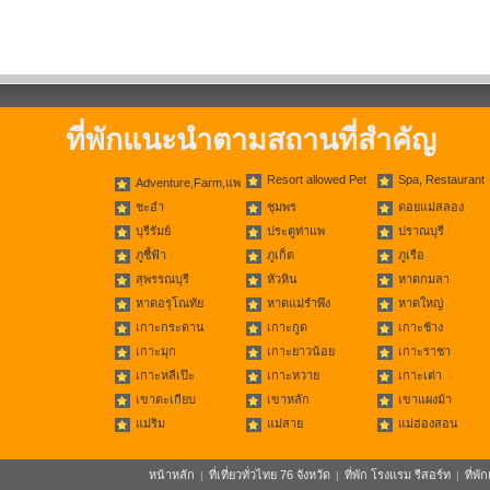
ที่พักแนะนำตามสถานที่สำคัญ
Resort allowed Pet
Spa, Restaurant
Adventure,Farm,แพ
ชะอำ
ชุมพร
ดอยแม่สลอง
บุรีรัมย์
ประตูท่าแพ
ปราณบุรี
ภูชี้ฟ้า
ภูเก็ต
ภูเรือ
สุพรรณบุรี
หัวหิน
หาดกมลา
หาดอรุโณทัย
หาดแม่รำพึง
หาดใหญ่
เกาะกระดาน
เกาะกูด
เกาะช้าง
เกาะมุก
เกาะยาวน้อย
เกาะราชา
เกาะหลีเป๊ะ
เกาะหวาย
เกาะเต่า
เขาตะเกียบ
เขาหลัก
เขาแผงม้า
แม่ริม
แม่สาย
แม่ฮ่องสอน
หน้าหลัก
ที่เที่ยวทั่วไทย 76 จังหวัด
ที่พัก โรงแรม รีสอร์ท
ที่พ
|
|
|