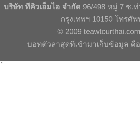
บริษัท ทีคิวเอ็มไอ จำกัด
96/498 หมู่ 7 ซ.
กรุงเทพฯ 10150 โทรศัพ
© 2009
teawtourthai.co
บอทตัวล่าสุดที่เข้ามาเก็บข้อมูล คื