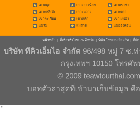
เกาะมุก
เกาะยาวน้อย
เกาะราชา
เกาะหลีเป๊ะ
เกาะหวาย
เกาะเต่า
เขาตะเกียบ
เขาหลัก
เขาแผงม้า
แม่ริม
แม่สาย
แม่ฮ่องสอน
หน้าหลัก
ที่เที่ยวทั่วไทย 76 จังหวัด
ที่พัก โรงแรม รีสอร์ท
ที่พ
|
|
|
บริษัท ทีคิวเอ็มไอ จำกัด
96/498 หมู่ 7 ซ.
กรุงเทพฯ 10150 โทรศัพ
© 2009
teawtourthai.co
บอทตัวล่าสุดที่เข้ามาเก็บข้อมูล คื