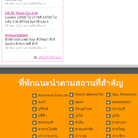
เข้าชม: 117 | ความคิดเห็น: 0
CK.41 Tours Co.,Ltd
London 12000 ไป เกาหลี 14700 ไป
กลับ ราคายังไม่รวมภาษี และจ
เข้าชม: 113 | ความคิดเห็น: 0
mytourstation
ทัวร์ต่างประเทศ Tour ทัวร์พม่า ทัวร์
ฮ่องกง ทัวร์เกาหลี ทัวร์
เข้าชม: 120 | ความคิดเห็น: 0
บริษัททัวร์ทั้งหมด
ที่พักแนะนำตามสถานที่สำคัญ
Resort allowed Pet
Spa, Restaurant
Adventure,Farm,แพ
ชะอำ
ชุมพร
ดอยแม่สลอง
บุรีรัมย์
ประตูท่าแพ
ปราณบุรี
ภูชี้ฟ้า
ภูเก็ต
ภูเรือ
สุพรรณบุรี
หัวหิน
หาดกมลา
หาดอรุโณทัย
หาดแม่รำพึง
หาดใหญ่
เกาะกระดาน
เกาะกูด
เกาะช้าง