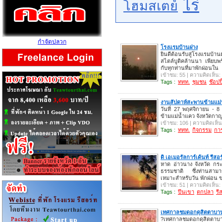
ไร่
โฮมสเตย์
กำจัดปลวก
โรงแรมบ้านฝาง
ยินดีต้อนรับสู่โรงแรมบ
สไตล์บูติคล้านนา เพียบพ
กับทุกท่านที่มาพักผ่อนใน
เข้าชม: 55 | ความคิดเห็น:
Tags :
ททท.
ชุมชน
ช๊อปปิ
งานสัปดาห์สะพานข้ามแม่
วันที่ 27 พฤศจิกายน -
ข้ามแม่น้ำแคว จังหวัดกาญ
เข้าชม: 106 | ความคิดเห็น
Tags :
ททท.
กิจกรรม
กา
ดิ เอเมอรัลการ์เด้นท์ รีสอร
หาด อ่าวนาง จังหวัด กระ
ธรรมชาติ ซึ่งท่านสามาร
เหมาะสำหรับวัน พักผ่อน 
เข้าชม: 51 | ความคิดเห็น:
Tags :
ปีนเขา
ตกปลา
รี
เทศกาลชมดอกดุสิตตาบาน
?เทศกาลชมดอกดุสิตตาบา