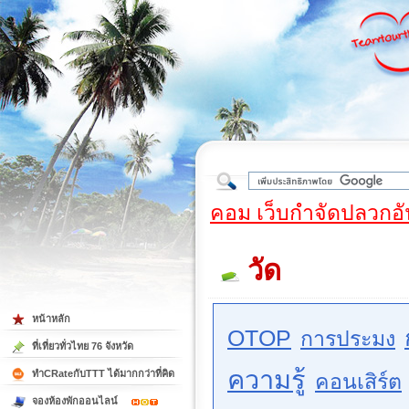
ใต้
คอม เว็บกำจัดปลวกอั
วัด
หน้าหลัก
OTOP
การประมง
ที่เที่ยวทั่วไทย 76 จังหวัด
ความรู้
ทำCRateกับTTT ได้มากกว่าที่คิด
คอนเสิร์ต
จองห้องพักออนไลน์