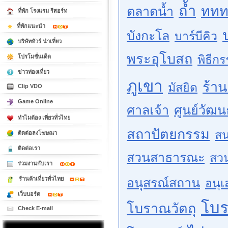
ถ้ำ
ททท
ตลาดน้ำ
ที่พัก โรงแรม รีสอร์ท
ที่พักแนะนำ
บังกะโล
บาร์บีคิว
บริษัททัวร์ นำเที่ยว
พระอุโบสถ
พิธีก
โปรโมชั่นเด็ด
ข่าวท่องเที่ยว
ภูเขา
ร้า
มัสยิด
Clip VDO
Game Online
ศาลเจ้า
ศูนย์วัฒ
ทำไมต้อง เที่ยวทั่วไทย
สถาปัตยกรรม
สน
ติดต่อลงโฆษณา
ติดต่อเรา
สวนสาธารณะ
สว
ร่วมงานกับเรา
ร้านค้าเที่ยวทั่วไทย
อนุสรณ์สถาน
อนุเ
เว็บบอร์ด
โบ
โบราณวัตถุ
Check E-mail