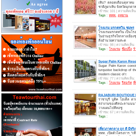
เทิบ? ตลอดเดือนตุลาคม
ชาติภูผาเทิบ จังหวัดมุกดา
เข้าชม: 101 | ความคิดเห็น
Tags :
ททท.
อุทยาน
โรงแรม มรกตทวิน ชุมพร
โรงแรมมรกตทวิน เป็นโรงแรม
ในย่านธุรกิจใจกลางเมืองช
สิ่งอำนวยความสะด
เข้าชม: 98 | ความคิดเห็น:
Tags :
โรงแรม
ช๊อปปิ้ง
ร
Sugar Palm Karon Resor
Sugar Palm Karon coexist
turquoise backdrop of t
modern classic of t
เข้าชม: 77 | ความคิดเห็น:
Tags :
โรงแรม
รีสอร์ท
ที
RAJABURI BOUTIQUE HOT
ราชาบุรี บูติค โฮเต็ล ตา
สง่างามของศิลปะลานนนา
วางแผนไปทีลอซู
เข้าชม: 67 | ความคิดเห็น:
Tags :
เที่ยวภาคกลาง ถูก ดี มีจริง
ททท. เปิดตัวโครงการ "เที