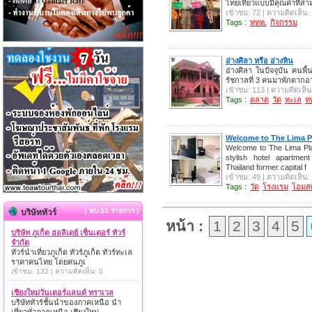
ไทยเที่ยวแบบมีคุณค่าที่สา
เข้าชม: 72 | ความคิดเห็น:
Tags :
ททท.
กิจกรรม
อ่างศิลา หรือ อ่างหิน
อ่างศิลา ในปัจจุบัน คนพื้นท
รัชกาลที่ 3 คนมาพักตากอาก
เข้าชม: 113 | ความคิดเห็น
Tags :
ตลาด
วัด
ทะเล
ท
Welcome to The Lima P
Welcome to The Lima Pl
stylish hotel apartme
Thailand former capital f
เข้าชม: 49 | ความคิดเห็น:
Tags :
วัด
โรงแรม
โฮมสเ
{ พบ 33 รายการ }
บริษัททัวร์
หน้า :
1
2
3
4
5
บริษัท ภูเก็ต ฮอลิเดย์ เซ็นเตอร์ ทัวร์
จำกัด
ทัวร์นำเที่ยวภูเก็ต ทัวร์ภูเก็ต ทัวร์ทะเล
ราคาคนไทย โดยคนภูเ
เข้าชม: 132 | ความคิดเห็น: 0
เชียงใหม่วันเดอร์แลนด์ ทราเวล
บริษัททัวร์ชั้นนำของภาคเหนือ นำ