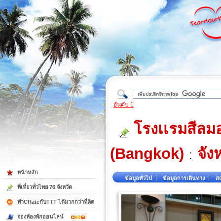
ใต้
อันดับ 1
โรงเเรมสีลมอ
(Bangkok)
จัง
:
หน้าหลัก
ข้อมูลทั่วไป
ข้อมูลการเดินทาง
สถ
ที่เที่ยวทั่วไทย 76 จังหวัด
ทำCRateกับTTT ได้มากกว่าที่คิด
จองห้องพักออนไลน์