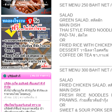
SET MENU 250 BAHT NET 
SALAD
GREEN SALAD. สลัดผัก
MAIN DISH
THAI STYLE FRIED NOOD
PAD-TAI , ผัดไท
OR
FRIED RICE WITH CHICKEN. 
DESSERT วานิลลาไอศครีม
COFFEE OR TEA ชา,กาแฟ
....................................................
SET MENU 300 BAHT NET 
{ พบ 33 รายการ }
บริษัททัวร์
SALAD
บริษัท ภูเก็ต ฮอลิเดย์ เซ็นเตอร์ ทัวร์
FRIED CHICKEN SALAD. สลั
จำกัด
MAIN DISH
ทัวร์นำเที่ยวภูเก็ต ทัวร์ภูเก็ต ทัวร์ทะเล
ราคาคนไทย โดยคนภูเ
FRESH RICE NOODLES 
เข้าชม: 132 | ความคิดเห็น: 0
PRAWNS. ก๋วยเตี๋ยวต้มยำกุ้ง
OR
เชียงใหม่วันเดอร์แลนด์ ทราเวล
บริษัททัวร์ชั้นนำของภาคเหนือ นำ
SWEET & SOUR PORK SER