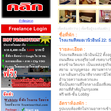
กำจัดปลวก
เช็คห้องพักว่าง |
เช็คชื่อผู้จองห้องพัก |
ชื่อที่พัก :
โรงเเรมสีลมอเวนิวอินน์ 22:
รายละเอียด :
โรงเเรมสีลมอเวนิวอินน์22 ตั้งอ
ถนนสีลม แขงสุริยวงศ์ เขตบาง
ตรงข้ามวัดแขก เป็นแหล่งธุรกิจ 
สยาม มาบุญครอง สยามพารากอน
เวลาเดินทาง5นาทีจากสถานีไ
อำนวยความสะดวกและ
ซึ่งเป็นสถานที่ใจกลางเมืองที่เ
สถานที่สำคัญในกรุงเทพ
ฟรี wifi-ชั้น Lobby
อัตราห้องพัก :
รูปแบบห้องพักไม่รวมอาหารเช้า 