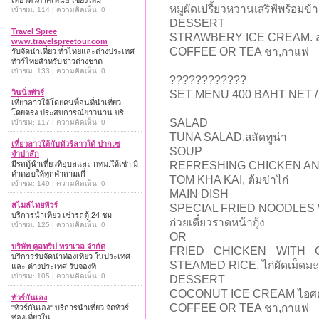
เที่ยวทั่วภาคเหนือ เชียงใหม่
หมูผัดเปรี้ยวหวานเสริฟ์พร้อมข้
เข้าชม: 114 | ความคิดเห็น: 0
DESSERT
Travel Spree
STRAWBERY ICE CREAM. สตรอ
www.travelspreetour.com
COFFEE OR TEA ชา,กาแฟ
รับจัดนำเที่ยว ทั่วไทยและต่างประเทศ
ทัวร์ไทยสำหรับชาวต่างชาต
เข้าชม: 133 | ความคิดเห็น: 0
????????????
วินนิ่งทัวร์
SET MENU 400 BAHT NET 
เที่ยวลาวใต้โดยคนพื้อนที่นำเที่ยว
โดยตรง ประสบการณ์ยาวนาน บริ
SALAD
เข้าชม: 117 | ความคิดเห็น: 0
TUNA SALAD.สลัดทูน่า
เที่ยวลาวใต้กับทัวร์ลาวใต้ ปากเซ
SOUP
จำปาสัก
มีรถตู้นำเที่ยวที่อุบลและ กทม.ให้เช่า มี
REFRESHING CHICKEN AN
คำตอบให้ทุกคำถามเกี่
TOM KHA KAI, ต้มข่าไก่
เข้าชม: 149 | ความคิดเห็น: 0
MAIN DISH
สไมล์ไทยทัวร์
SPECIAL FRIED NOODLES 
บริการนำเที่ยว เช่ารถตู้ 24 ชม.
ก๋วยเตี๋ยวราดหน้ากุ้ง
เข้าชม: 125 | ความคิดเห็น: 0
OR
บริษัท คูลทริป ทราเวล จำกัด
FRIED CHICKEN WITH
บริการรับจัดนำท่องเที่ยว ในประเทศ
STEAMED RICE. ไก่ผัดเม็ดมะม
และ ต่างประเทศ รับจองที่
เข้าชม: 105 | ความคิดเห็น: 0
DESSERT
COCONUT ICE CREAM ไอศคร
ทัวร์กันเอง
COFFEE OR TEA ชา,กาแฟ
"ทัวร์กันเอง" บริการนำเที่ยว จัดทัวร์
ท่องเที่ยวใน