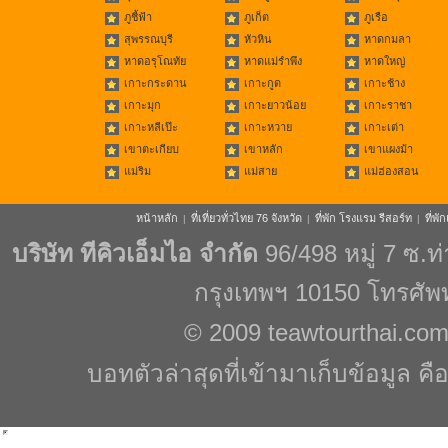
ภูชี้ฟ้า
ภูเก็ต
ภูเรือ
สุพรรณบุรี
หัวหิน
หาดกมลา
หาดอรุโณทัย
หาดแม่รำพึง
หาดใหญ่
เกาะกระดาน
เกาะกูด
เกาะช้าง
เกาะมุก
เกาะยาวน้อย
เกาะราชา
เกาะหลีเป๊ะ
เกาะหวาย
เกาะเต่า
เขาตะเกียบ
เขาหลัก
เขาแผงม้า
แม่ริม
แม่สาย
แม่ฮ่องสอน
หน้าหลัก
ที่เที่ยวทั่วไทย 76 จังหวัด
ที่พัก โรงแรม รีสอร์ท
ที่พ
|
|
|
บริษัท ทีคิวเอ็มไอ จำกัด
96/498 หมู่ 7 ซ.
กรุงเทพฯ 10150 โทรศัพ
© 2009
teawtourthai.co
บอทตัวล่าสุดที่เข้ามาเก็บข้อมูล คื