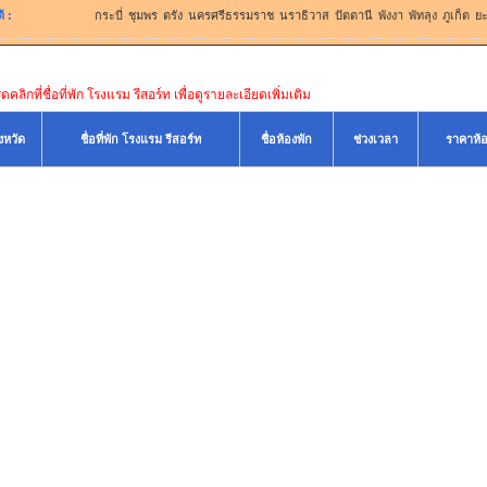
้
:
กระบี่
ชุมพร
ตรัง
นครศรีธรรมราช
นราธิวาส
ปัตตานี
พังงา
พัทลุง
ภูเก็ต
ย
คลิกที่ชื่อที่พัก โรงแรม รีสอร์ท เพื่อดูรายละเอียดเพิ่มเติม
ังหวัด
ชื่อที่พัก โรงแรม รีสอร์ท
ชื่อห้องพัก
ช่วงเวลา
ราคาห้