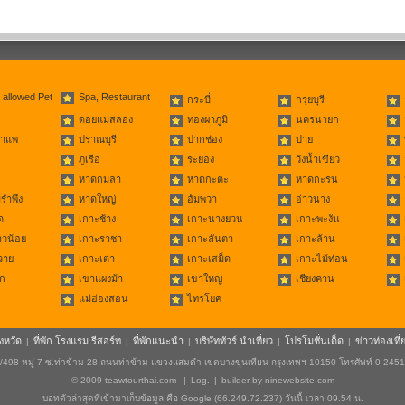
 allowed Pet
Spa, Restaurant
กระบี่
กรุยบุรี
ดอยแม่สลอง
ทองผาภูมิ
นครนายก
่าแพ
ปราณบุรี
ปากช่อง
ปาย
ภูเรือ
ระยอง
วังน้ำเขียว
หาดกมลา
หาดกะตะ
หาดกะรน
รำพึง
หาดใหญ่
อัมพวา
อ่าวนาง
ด
เกาะช้าง
เกาะนางยวน
เกาะพะงัน
าวน้อย
เกาะราชา
เกาะลันตา
เกาะล้าน
วาย
เกาะเต่า
เกาะเสม็ด
เกาะไม้ท่อน
ก
เขาแผงม้า
เขาใหญ่
เชียงคาน
แม่ฮ่องสอน
ไทรโยค
ังหวัด
ที่พัก โรงแรม รีสอร์ท
ที่พักแนะนำ
บริษัททัวร์ นำเที่ยว
โปรโมชั่นเด็ด
ข่าวท่องเที่
|
|
|
|
|
498 หมู่ 7 ซ.ท่าข้าม 28 ถนนท่าข้าม แขวงแสมดำ เขตบางขุนเทียน กรุงเทพฯ 10150 โทรศัพท์ 0-245
© 2009
teawtourthai.com
|
Log.
|
builder by
ninewebsite.com
บอทตัวล่าสุดที่เข้ามาเก็บข้อมูล คือ Google (66.249.72.237) วันนี้ เวลา 09.54 น.