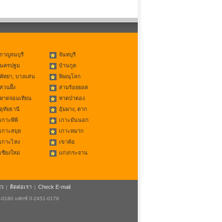
กาญจนบุรี
จันทบุรี
นครปฐม
บ้านกูด
พัทยา, บางแสน
พิษณุโลก
สวนผึ้ง
สามร้อยยอด
หาดจอมเทียน
หาดป่าตอง
อุทัยธานี
อุ้มผาง, ตาก
เกาะพีพี
เกาะมันนอก
เกาะสมุย
เกาะหมาก
เกาะไหง
เขาค้อ
เชียงใหม่
แก่งกระจาน
ยว
ติดต่อเรา
Check E-mail
|
|
1-0180 แฟกซ์ 0-2451-0179