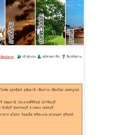
ำจัดปลวก
เข้าสู่ระบบ
สมัครสมาชิก
ลืมรหัสผ่าน
ุโขทัย
อุตรดิตถ์
อุทัยธานี
เชียงราย
เชียงใหม่
เพชรบูรณ์
รี
ปทุมธานี
ประจวบคีรีขันธ์
ปราจีนบุรี
ว
สิงห์บุรี
สุพรรณบุรี
อ่างทอง
เพชรบุรี
ดาหาร
ยโสธร
ร้อยเอ็ด
ศรีสะเกษ
สกลนคร
สุรินทร์