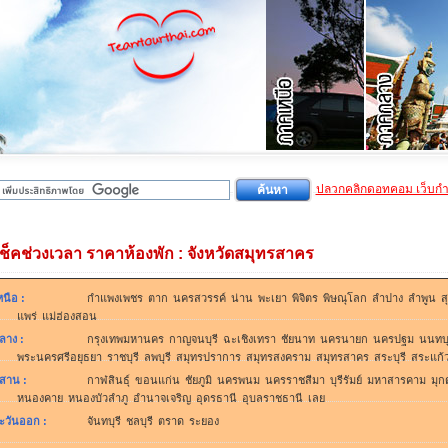
ปลวกคลิกดอทคอม เว็บก
เช็คช่วงเวลา ราคาห้องพัก : จังหวัดสมุทรสาคร
หนือ
:
กำแพงเพชร
ตาก
นครสวรรค์
น่าน
พะเยา
พิจิตร
พิษณุโลก
ลำปาง
ลำพูน
ส
แพร่
แม่ฮ่องสอน
ลาง
:
กรุงเทพมหานคร
กาญจนบุรี
ฉะเชิงเทรา
ชัยนาท
นครนายก
นครปฐม
นนทบุ
พระนครศรีอยุธยา
ราชบุรี
ลพบุรี
สมุทรปราการ
สมุทรสงคราม
สมุทรสาคร
สระบุรี
สระแก้
ีสาน
:
กาฬสินธุ์
ขอนแก่น
ชัยภูมิ
นครพนม
นครราชสีมา
บุรีรัมย์
มหาสารคาม
มุก
หนองคาย
หนองบัวลำภู
อำนาจเจริญ
อุดรธานี
อุบลราชธานี
เลย
ะวันออก
:
จันทบุรี
ชลบุรี
ตราด
ระยอง