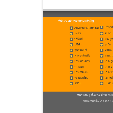
ที่พักแนะนำตามสถานที่สำคัญ
Resort
Adventure,Farm,แพ
ชะอำ
ชุมพร
บุรีรัมย์
ประตูท
ภูชี้ฟ้า
ภูเก็ต
สุพรรณบุรี
หัวหิน
หาดอรุโณทัย
หาดแม่
เกาะกระดาน
เกาะกู
เกาะมุก
เกาะย
เกาะหลีเป๊ะ
เกาะห
เขาตะเกียบ
เขาหลั
แม่ริม
แม่สาย
หน้าหลัก
ที่เที่ยวทั่วไทย 76 จ
|
บริษัท ทีคิวเอ็มไอ จำกัด
96/