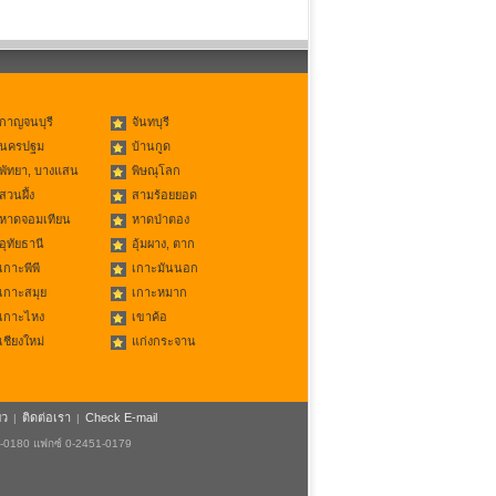
กาญจนบุรี
จันทบุรี
นครปฐม
บ้านกูด
พัทยา, บางแสน
พิษณุโลก
สวนผึ้ง
สามร้อยยอด
หาดจอมเทียน
หาดป่าตอง
อุทัยธานี
อุ้มผาง, ตาก
เกาะพีพี
เกาะมันนอก
เกาะสมุย
เกาะหมาก
เกาะไหง
เขาค้อ
เชียงใหม่
แก่งกระจาน
ยว
ติดต่อเรา
Check E-mail
|
|
1-0180 แฟกซ์ 0-2451-0179