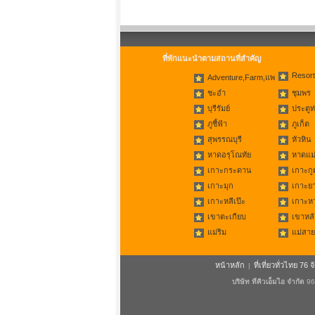
ที่พักแนะนำตามสถานที่สำคัญ
Resort
Adventure,Farm,แพ
ชะอำ
ชุมพร
บุรีรัมย์
ประตูท
ภูชี้ฟ้า
ภูเก็ต
สุพรรณบุรี
หัวหิน
หาดอรุโณทัย
หาดแม่
เกาะกระดาน
เกาะกู
เกาะมุก
เกาะย
เกาะหลีเป๊ะ
เกาะห
เขาตะเกียบ
เขาหลั
แม่ริม
แม่สาย
หน้าหลัก
ที่เที่ยวทั่วไทย 76 จ
|
บริษัท ทีคิวเอ็มไอ จำกัด
96/