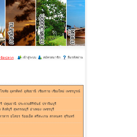
ำจัดปลวก
เข้าสู่ระบบ
สมัครสมาชิก
ลืมรหัสผ่าน
ุโขทัย
อุตรดิตถ์
อุทัยธานี
เชียงราย
เชียงใหม่
เพชรบูรณ์
รี
ปทุมธานี
ประจวบคีรีขันธ์
ปราจีนบุรี
ว
สิงห์บุรี
สุพรรณบุรี
อ่างทอง
เพชรบุรี
ดาหาร
ยโสธร
ร้อยเอ็ด
ศรีสะเกษ
สกลนคร
สุรินทร์