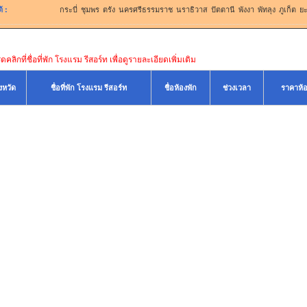
้
:
กระบี่
ชุมพร
ตรัง
นครศรีธรรมราช
นราธิวาส
ปัตตานี
พังงา
พัทลุง
ภูเก็ต
ย
คลิกที่ชื่อที่พัก โรงแรม รีสอร์ท เพื่อดูรายละเอียดเพิ่มเติม
ังหวัด
ชื่อที่พัก โรงแรม รีสอร์ท
ชื่อห้องพัก
ช่วงเวลา
ราคาห้