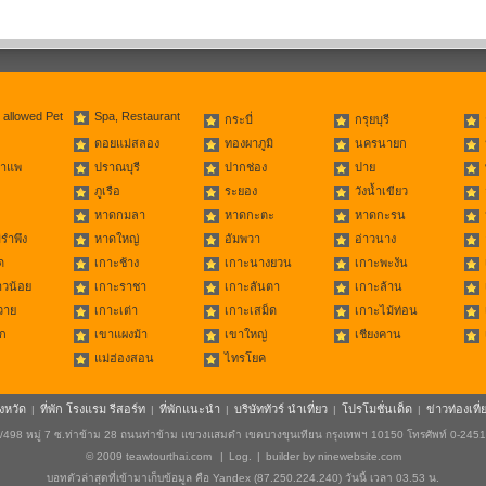
 allowed Pet
Spa, Restaurant
กระบี่
กรุยบุรี
ดอยแม่สลอง
ทองผาภูมิ
นครนายก
่าแพ
ปราณบุรี
ปากช่อง
ปาย
ภูเรือ
ระยอง
วังน้ำเขียว
หาดกมลา
หาดกะตะ
หาดกะรน
รำพึง
หาดใหญ่
อัมพวา
อ่าวนาง
ด
เกาะช้าง
เกาะนางยวน
เกาะพะงัน
าวน้อย
เกาะราชา
เกาะลันตา
เกาะล้าน
วาย
เกาะเต่า
เกาะเสม็ด
เกาะไม้ท่อน
ก
เขาแผงม้า
เขาใหญ่
เชียงคาน
แม่ฮ่องสอน
ไทรโยค
ังหวัด
ที่พัก โรงแรม รีสอร์ท
ที่พักแนะนำ
บริษัททัวร์ นำเที่ยว
โปรโมชั่นเด็ด
ข่าวท่องเที่
|
|
|
|
|
498 หมู่ 7 ซ.ท่าข้าม 28 ถนนท่าข้าม แขวงแสมดำ เขตบางขุนเทียน กรุงเทพฯ 10150 โทรศัพท์ 0-245
© 2009
teawtourthai.com
|
Log.
|
builder by
ninewebsite.com
บอทตัวล่าสุดที่เข้ามาเก็บข้อมูล คือ Yandex (87.250.224.240) วันนี้ เวลา 03.53 น.