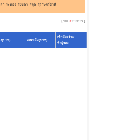
ะลา
ระนอง
สงขลา
สตูล
สุราษฎร์ธานี
{ พบ
0
รายการ }
เช็คห้องว่าง/
อง(บาท)
ลดเหลือ(บาท)
ชื่อผู้จอง