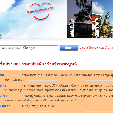
ปลวกคลิกดอทคอม เว็บก
เช็คช่วงเวลา ราคาห้องพัก : จังหวัดเพชรบูรณ์
หนือ
:
กำแพงเพชร
ตาก
นครสวรรค์
น่าน
พะเยา
พิจิตร
พิษณุโลก
ลำปาง
ลำพูน
ส
แพร่
แม่ฮ่องสอน
ลาง
:
กรุงเทพมหานคร
กาญจนบุรี
ฉะเชิงเทรา
ชัยนาท
นครนายก
นครปฐม
นนทบุ
พระนครศรีอยุธยา
ราชบุรี
ลพบุรี
สมุทรปราการ
สมุทรสงคราม
สมุทรสาคร
สระบุรี
สระแก้
ีสาน
:
กาฬสินธุ์
ขอนแก่น
ชัยภูมิ
นครพนม
นครราชสีมา
บุรีรัมย์
มหาสารคาม
มุก
หนองคาย
หนองบัวลำภู
อำนาจเจริญ
อุดรธานี
อุบลราชธานี
เลย
ะวันออก
:
จันทบุรี
ชลบุรี
ตราด
ระยอง