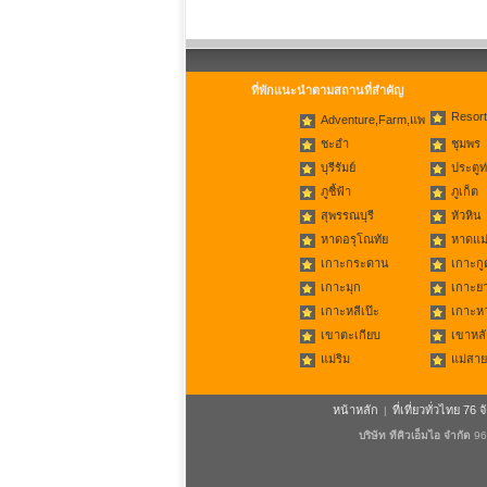
ที่พักแนะนำตามสถานที่สำคัญ
Resort
Adventure,Farm,แพ
ชะอำ
ชุมพร
บุรีรัมย์
ประตูท
ภูชี้ฟ้า
ภูเก็ต
สุพรรณบุรี
หัวหิน
หาดอรุโณทัย
หาดแม่
เกาะกระดาน
เกาะกู
เกาะมุก
เกาะย
เกาะหลีเป๊ะ
เกาะห
เขาตะเกียบ
เขาหลั
แม่ริม
แม่สาย
หน้าหลัก
ที่เที่ยวทั่วไทย 76 จ
|
บริษัท ทีคิวเอ็มไอ จำกัด
96/