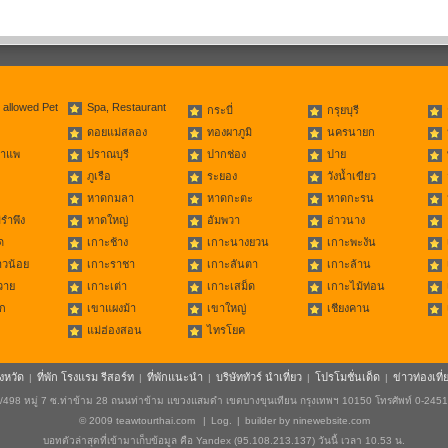
 allowed Pet
Spa, Restaurant
กระบี่
กรุยบุรี
ดอยแม่สลอง
ทองผาภูมิ
นครนายก
่าแพ
ปราณบุรี
ปากช่อง
ปาย
ภูเรือ
ระยอง
วังน้ำเขียว
หาดกมลา
หาดกะตะ
หาดกะรน
รำพึง
หาดใหญ่
อัมพวา
อ่าวนาง
ด
เกาะช้าง
เกาะนางยวน
เกาะพะงัน
าวน้อย
เกาะราชา
เกาะลันตา
เกาะล้าน
วาย
เกาะเต่า
เกาะเสม็ด
เกาะไม้ท่อน
ก
เขาแผงม้า
เขาใหญ่
เชียงคาน
แม่ฮ่องสอน
ไทรโยค
ังหวัด
ที่พัก โรงแรม รีสอร์ท
ที่พักแนะนำ
บริษัททัวร์ นำเที่ยว
โปรโมชั่นเด็ด
ข่าวท่องเที่
|
|
|
|
|
498 หมู่ 7 ซ.ท่าข้าม 28 ถนนท่าข้าม แขวงแสมดำ เขตบางขุนเทียน กรุงเทพฯ 10150 โทรศัพท์ 0-245
© 2009
teawtourthai.com
|
Log.
|
builder by
ninewebsite.com
บอทตัวล่าสุดที่เข้ามาเก็บข้อมูล คือ Yandex (95.108.213.137) วันนี้ เวลา 10.53 น.