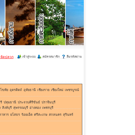
ำจัดปลวก
เข้าสู่ระบบ
สมัครสมาชิก
ลืมรหัสผ่าน
ุโขทัย
อุตรดิตถ์
อุทัยธานี
เชียงราย
เชียงใหม่
เพชรบูรณ์
รี
ปทุมธานี
ประจวบคีรีขันธ์
ปราจีนบุรี
ว
สิงห์บุรี
สุพรรณบุรี
อ่างทอง
เพชรบุรี
ดาหาร
ยโสธร
ร้อยเอ็ด
ศรีสะเกษ
สกลนคร
สุรินทร์