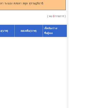
ะลา
ระนอง
สงขลา
สตูล
สุราษฎร์ธานี
{ พบ
0
รายการ }
เช็คห้องว่าง/
อง(บาท)
ลดเหลือ(บาท)
ชื่อผู้จอง