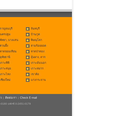
กาญจนบุรี
จันทบุรี
นครปฐม
บ้านกูด
พัทยา, บางแสน
พิษณุโลก
สวนผึ้ง
สามร้อยยอด
หาดจอมเทียน
หาดป่าตอง
อุทัยธานี
อุ้มผาง, ตาก
เกาะพีพี
เกาะมันนอก
เกาะสมุย
เกาะหมาก
เกาะไหง
เขาค้อ
เชียงใหม่
แก่งกระจาน
ยว
ติดต่อเรา
Check E-mail
|
|
1-0180 แฟกซ์ 0-2451-0179