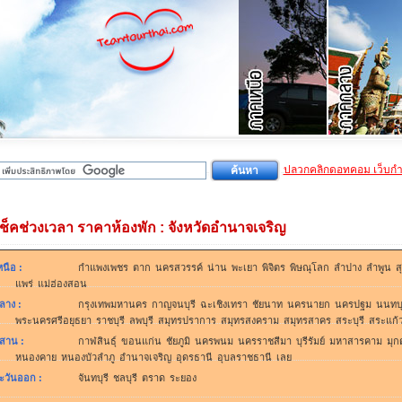
ปลวกคลิกดอทคอม เว็บก
เช็คช่วงเวลา ราคาห้องพัก : จังหวัดอำนาจเจริญ
หนือ
:
กำแพงเพชร
ตาก
นครสวรรค์
น่าน
พะเยา
พิจิตร
พิษณุโลก
ลำปาง
ลำพูน
ส
แพร่
แม่ฮ่องสอน
ลาง
:
กรุงเทพมหานคร
กาญจนบุรี
ฉะเชิงเทรา
ชัยนาท
นครนายก
นครปฐม
นนทบุ
พระนครศรีอยุธยา
ราชบุรี
ลพบุรี
สมุทรปราการ
สมุทรสงคราม
สมุทรสาคร
สระบุรี
สระแก้
ีสาน
:
กาฬสินธุ์
ขอนแก่น
ชัยภูมิ
นครพนม
นครราชสีมา
บุรีรัมย์
มหาสารคาม
มุก
หนองคาย
หนองบัวลำภู
อำนาจเจริญ
อุดรธานี
อุบลราชธานี
เลย
ะวันออก
:
จันทบุรี
ชลบุรี
ตราด
ระยอง