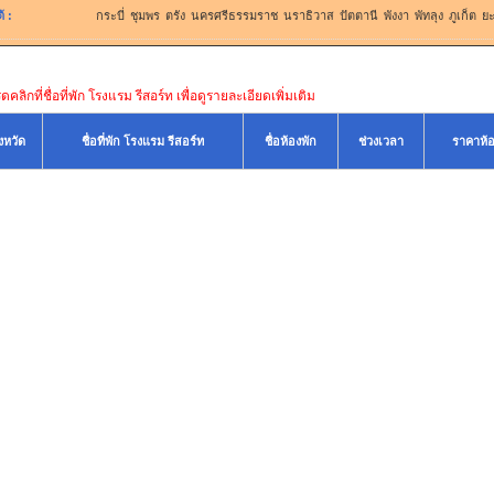
้
:
กระบี่
ชุมพร
ตรัง
นครศรีธรรมราช
นราธิวาส
ปัตตานี
พังงา
พัทลุง
ภูเก็ต
ย
คลิกที่ชื่อที่พัก โรงแรม รีสอร์ท เพื่อดูรายละเอียดเพิ่มเติม
ังหวัด
ชื่อที่พัก โรงแรม รีสอร์ท
ชื่อห้องพัก
ช่วงเวลา
ราคาห้