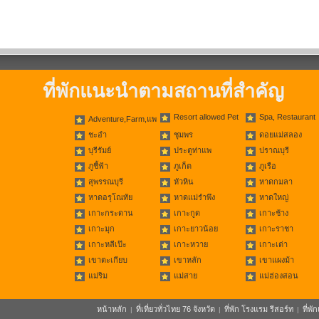
ที่พักแนะนำตามสถานที่สำคัญ
Resort allowed Pet
Spa, Restaurant
Adventure,Farm,แพ
ชะอำ
ชุมพร
ดอยแม่สลอง
บุรีรัมย์
ประตูท่าแพ
ปราณบุรี
ภูชี้ฟ้า
ภูเก็ต
ภูเรือ
สุพรรณบุรี
หัวหิน
หาดกมลา
หาดอรุโณทัย
หาดแม่รำพึง
หาดใหญ่
เกาะกระดาน
เกาะกูด
เกาะช้าง
เกาะมุก
เกาะยาวน้อย
เกาะราชา
เกาะหลีเป๊ะ
เกาะหวาย
เกาะเต่า
เขาตะเกียบ
เขาหลัก
เขาแผงม้า
แม่ริม
แม่สาย
แม่ฮ่องสอน
หน้าหลัก
ที่เที่ยวทั่วไทย 76 จังหวัด
ที่พัก โรงแรม รีสอร์ท
ที่พ
|
|
|