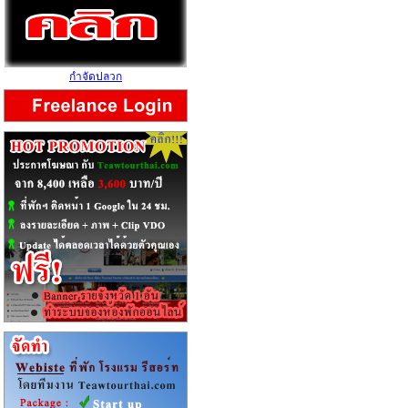
กำจัดปลวก