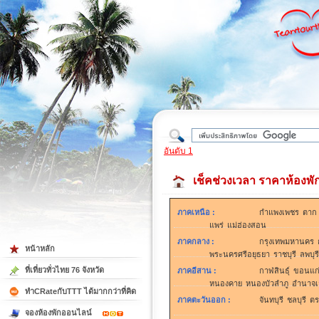
ใต้
อันดับ 1
เช็คช่วงเวลา ราคาห้องพ
ภาคเหนือ
:
กำแพงเพชร
ตาก
แพร่
แม่ฮ่องสอน
ภาคกลาง
:
กรุงเทพมหานคร
หน้าหลัก
พระนครศรีอยุธยา
ราชบุรี
ลพบุรี
ที่เที่ยวทั่วไทย 76 จังหวัด
ภาคอีสาน
:
กาฬสินธุ์
ขอนแก
หนองคาย
หนองบัวลำภู
อำนาจเ
ทำCRateกับTTT ได้มากกว่าที่คิด
ภาคตะวันออก
:
จันทบุรี
ชลบุรี
ตร
จองห้องพักออนไลน์