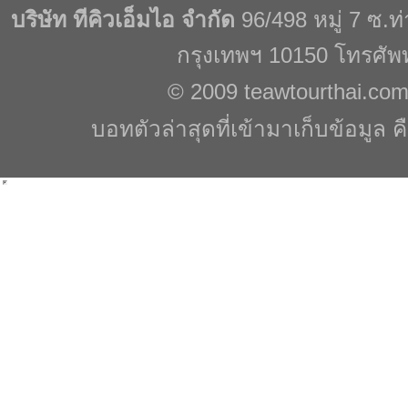
บริษัท ทีคิวเอ็มไอ จำกัด
96/498 หมู่ 7 ซ.
กรุงเทพฯ 10150 โทรศัพ
© 2009
teawtourthai.co
บอทตัวล่าสุดที่เข้ามาเก็บข้อมูล ค