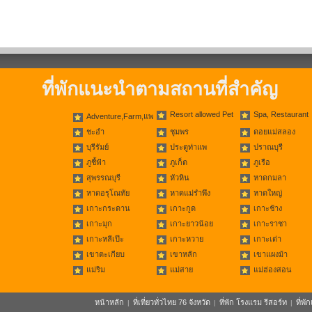
ที่พักแนะนำตามสถานที่สำคัญ
Resort allowed Pet
Spa, Restaurant
Adventure,Farm,แพ
ชะอำ
ชุมพร
ดอยแม่สลอง
บุรีรัมย์
ประตูท่าแพ
ปราณบุรี
ภูชี้ฟ้า
ภูเก็ต
ภูเรือ
สุพรรณบุรี
หัวหิน
หาดกมลา
หาดอรุโณทัย
หาดแม่รำพึง
หาดใหญ่
เกาะกระดาน
เกาะกูด
เกาะช้าง
เกาะมุก
เกาะยาวน้อย
เกาะราชา
เกาะหลีเป๊ะ
เกาะหวาย
เกาะเต่า
เขาตะเกียบ
เขาหลัก
เขาแผงม้า
แม่ริม
แม่สาย
แม่ฮ่องสอน
หน้าหลัก
ที่เที่ยวทั่วไทย 76 จังหวัด
ที่พัก โรงแรม รีสอร์ท
ที่พ
|
|
|