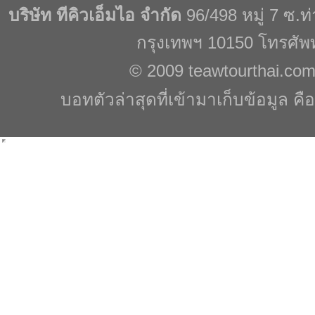
บริษัท ทีคิวเอ็มไอ จำกัด
96/498 หมู่ 7 ซ.
กรุงเทพฯ 10150 โทรศัพ
© 2009
teawtourthai.co
บอทตัวล่าสุดที่เข้ามาเก็บข้อมูล คื