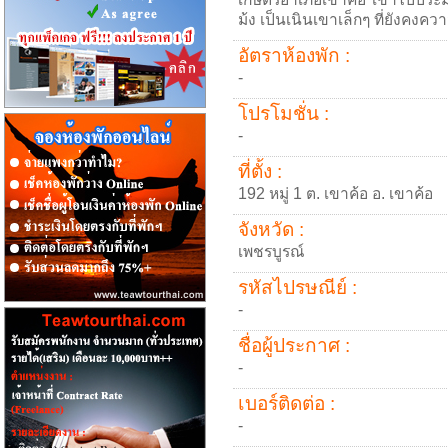
ม้ง เป็นเนินเขาเล็กๆ ที่ยังคง
อัตราห้องพัก :
-
โปรโมชั่น :
-
ที่ตั้ง :
192 หมู่ 1 ต. เขาค้อ อ. เขาค้อ
จังหวัด :
เพชรบูรณ์
รหัสไปรษณีย์ :
-
ชื่อผู้ประกาศ :
-
เบอร์ติดต่อ :
-