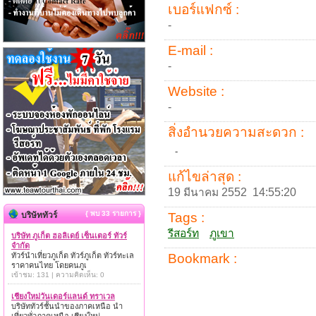
เบอร์แฟกซ์ :
-
E-mail :
-
Website :
-
สิ่งอำนวยความสะดวก :
-
แก้ไขล่าสุด :
19 มีนาคม 2552 14:55:20
{ พบ 33 รายการ }
บริษัททัวร์
Tags :
รีสอร์ท
ภูเขา
บริษัท ภูเก็ต ฮอลิเดย์ เซ็นเตอร์ ทัวร์
จำกัด
ทัวร์นำเที่ยวภูเก็ต ทัวร์ภูเก็ต ทัวร์ทะเล
Bookmark :
ราคาคนไทย โดยคนภูเ
เข้าชม: 131 | ความคิดเห็น: 0
เชียงใหม่วันเดอร์แลนด์ ทราเวล
บริษัททัวร์ชั้นนำของภาคเหนือ นำ