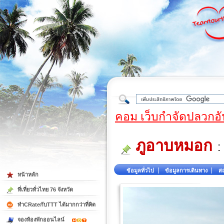
ใต้
คอม เว็บกำจัดปลวกอั
ภูอาบหมอก
:
ข้อมูลทั่วไป
ข้อมูลการเดินทาง
สถ
หน้าหลัก
ที่เที่ยวทั่วไทย 76 จังหวัด
ทำCRateกับTTT ได้มากกว่าที่คิด
จองห้องพักออนไลน์