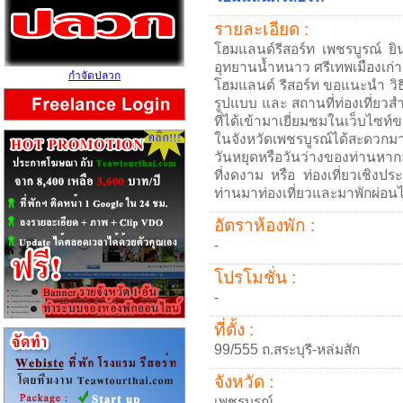
รายละเอียด :
โฮมแลนด์รีสอร์ท เพชรบูรณ์ ยิน
อุทยานน้ำหนาว ศรีเทพเมืองเก่า
กำจัดปลวก
โฮมแลนด์ รีสอร์ท ขอแนะนำ วิธ
รูปแบบ และ สถานที่ท่องเที่ยวสำ
ที่ได้เข้ามาเยี่ยมชมในเว็บไซท
ในจังหวัดเพชรบูรณ์ได้สะดวกมา
วันหยุดหรือวันว่างของท่านห
ที่งดงาม หรือ ท่องเที่ยวเชิงป
ท่านมาท่องเที่ยวและมาพักผ่อนได
อัตราห้องพัก :
-
โปรโมชั่น :
-
ที่ตั้ง :
99/555 ถ.สระบุรี-หล่มสัก
จังหวัด :
เพชรบูรณ์