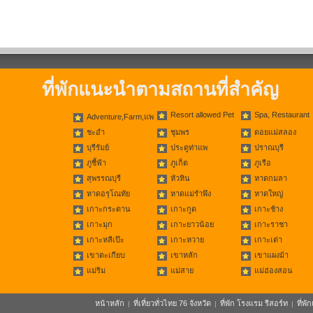
ที่พักแนะนำตามสถานที่สำคัญ
Resort allowed Pet
Spa, Restaurant
Adventure,Farm,แพ
ชะอำ
ชุมพร
ดอยแม่สลอง
บุรีรัมย์
ประตูท่าแพ
ปราณบุรี
ภูชี้ฟ้า
ภูเก็ต
ภูเรือ
สุพรรณบุรี
หัวหิน
หาดกมลา
หาดอรุโณทัย
หาดแม่รำพึง
หาดใหญ่
เกาะกระดาน
เกาะกูด
เกาะช้าง
เกาะมุก
เกาะยาวน้อย
เกาะราชา
เกาะหลีเป๊ะ
เกาะหวาย
เกาะเต่า
เขาตะเกียบ
เขาหลัก
เขาแผงม้า
แม่ริม
แม่สาย
แม่ฮ่องสอน
หน้าหลัก
ที่เที่ยวทั่วไทย 76 จังหวัด
ที่พัก โรงแรม รีสอร์ท
ที่พ
|
|
|