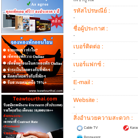
รหัสไปรษณีย์ :
-
ชื่อผู้ประกาศ :
-
เบอร์ติดต่อ :
-
เบอร์แฟกซ์ :
-
E-mail :
-
Website :
-
สิ่งอำนวยความสะดวก :
Cable TV
Kara
Restaurent