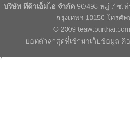
บริษัท ทีคิวเอ็มไอ จำกัด
96/498 หมู่ 7 ซ.
กรุงเทพฯ 10150 โทรศัพ
© 2009
teawtourthai.co
บอทตัวล่าสุดที่เข้ามาเก็บข้อมูล คื