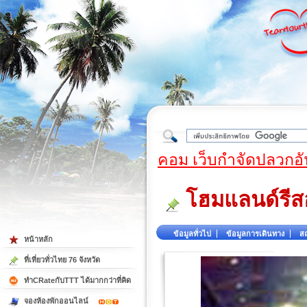
ใต้
คอม เว็บกำจัดปลวกอั
โฮมแลนด์รีส
ข้อมูลทั่วไป
ข้อมูลการเดินทาง
สถ
หน้าหลัก
ที่เที่ยวทั่วไทย 76 จังหวัด
ทำCRateกับTTT ได้มากกว่าที่คิด
จองห้องพักออนไลน์