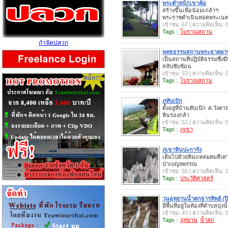
พระตำหนักเขาค้อ
สร้างขึ้นเพื่อน้อมเกล้า
พระราชดำเนินทอดพระเน
เข้าชม: 67 | ความคิดเห็น: 
Tags :
โบราณสถาน
กำจัดปลวก
พุทธธรรมสถานพระธาตุผาซ
เป็นสถานที่ปฎิบัติธรรมซึ่
สลับซับซ้อน
เข้าชม: 53 | ความคิดเห็น: 
Tags :
โบราณสถาน
ภูทับเบิก
ตั้งอยู่ที่บ้านทับเบิก ต.ว
หินร่องกล้า
เข้าชม: 52 | ความคิดเห็น: 
Tags :
ภูเขา
ภูเขาหินปะการัง
เต็มไปด้วยหินแหลมคมสีเทาโ
ป่าเบญจพรรณ
เข้าชม: 55 | ความคิดเห็น: 
Tags :
ประวัติศาสตร์
วนอุทยานน้ำตกธารทิพย์ (ปิ
มีพื้นที่อยู่ในท้องที่ตำบลบุ่ง
เข้าชม: 43 | ความคิดเห็น: 
Tags :
อุทยาน
น้ำตก