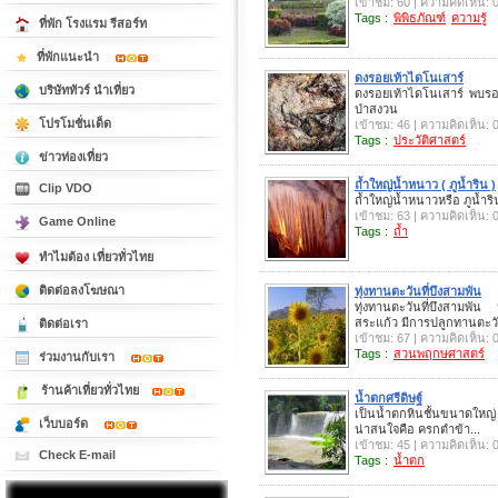
เข้าชม: 60 | ความคิดเห็น: 
Tags :
พิพิธภัณฑ์
ความรู้
ที่พัก โรงแรม รีสอร์ท
ที่พักแนะนำ
ดงรอยเท้าไดโนเสาร์
บริษัททัวร์ นำเที่ยว
ดงรอยเท้าไดโนเสาร์ พบรอ
ป่าสงวน
โปรโมชั่นเด็ด
เข้าชม: 46 | ความคิดเห็น: 
Tags :
ประวัติศาสตร์
ข่าวท่องเที่ยว
ถ้ำใหญ่น้ำหนาว ( ภูน้ำริน )
Clip VDO
ถ้ำใหญ่น้ำหนาวหรือ ภูน้ำ
เข้าชม: 63 | ความคิดเห็น: 
Game Online
Tags :
ถ้ำ
ทำไมต้อง เที่ยวทั่วไทย
ติดต่อลงโฆษณา
ทุ่งทานตะวันที่บึงสามพัน
ทุ่งทานตะวันที่บึงสามพัน
สระแก้ว มีการปลูกทานตะ
ติดต่อเรา
เข้าชม: 67 | ความคิดเห็น: 
Tags :
สวนพฤกษศาสตร์
ร่วมงานกับเรา
ร้านค้าเที่ยวทั่วไทย
น้ำตกศรีดิษฐ์
เป็นน้ำตกหินชั้นขนาดใหญ่ ม
เว็บบอร์ด
น่าสนใจคือ ครกตำข้า...
เข้าชม: 45 | ความคิดเห็น: 
Check E-mail
Tags :
น้ำตก