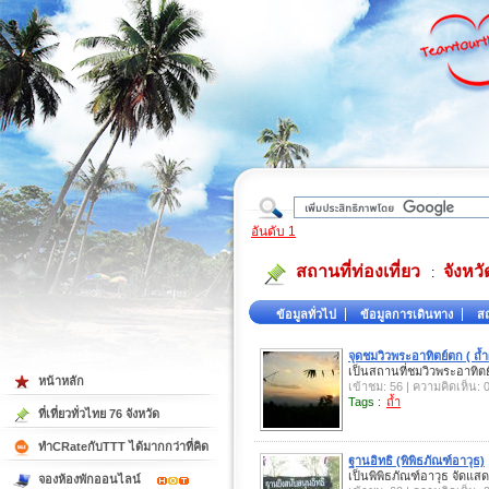
ใต้
อันดับ 1
สถานที่ท่องเที่ยว
จังหว
:
ข้อมูลทั่วไป
ข้อมูลการเดินทาง
สถ
จุดชมวิวพระอาทิตย์ตก ( ถ้ำ
เป็นสถานที่ชมวิวพระอาทิต
หน้าหลัก
เข้าชม: 56 | ความคิดเห็น: 
Tags :
ถ้ำ
ที่เที่ยวทั่วไทย 76 จังหวัด
ทำCRateกับTTT ได้มากกว่าที่คิด
ฐานอิทธิ (พิพิธภัณฑ์อาวุธ)
เป็นพิพิธภัณฑ์อาวุธ จัดแส
จองห้องพักออนไลน์