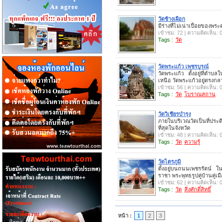
วัดช้างเผือก
มีร่างที่ไม่เน่าเปื่อยของพ
เข้าชม: 72 | ความคิดเห็น: 
Tags :
วัด
วัดพระแก้ว เพชรบูรณ์
วัดพระแก้ว ตั้งอยู่ที่ตำบลใน
เหนือ วัดพระแก้วอยู่ตรงกลา
เข้าชม: 56 | ความคิดเห็น: 
Tags :
วัด
โบราณสถาน
วัดวิเชียรบำรุง
ภายในบริเวณวัดเป็นที่ประดิ
ที่สุดในจังหวัด
เข้าชม: 48 | ความคิดเห็น: 
Tags :
วัด
ความรู้
วัดไตรภูมิ
ตั้งอยู่บนถนนเพชรรัตน์ 
ราชา พระพุทธรูปคู่บ้านคู่เม
เข้าชม: 62 | ความคิดเห็น: 
Tags :
วัด
สิ่งศักดิ์สิทธิ์
หน้า :
1
2
3