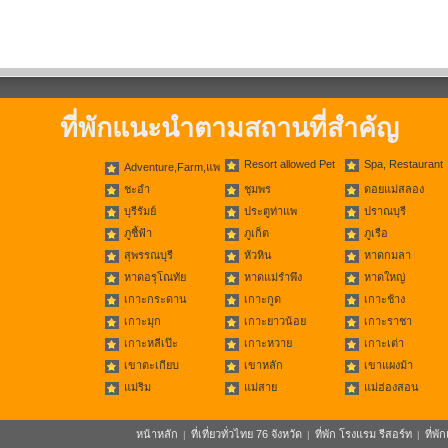
ที่พักแนะนำตามสถานที่สำคัญ
Resort allowed Pet
Spa, Restaurant
Adventure,Farm,แพ
ชะอำ
ชุมพร
ดอยแม่สลอง
บุรีรัมย์
ประตูท่าแพ
ปราณบุรี
ภูชี้ฟ้า
ภูเก็ต
ภูเรือ
สุพรรณบุรี
หัวหิน
หาดกมลา
หาดอรุโณทัย
หาดแม่รำพึง
หาดใหญ่
เกาะกระดาน
เกาะกูด
เกาะช้าง
เกาะมุก
เกาะยาวน้อย
เกาะราชา
เกาะหลีเป๊ะ
เกาะหวาย
เกาะเต่า
เขาตะเกียบ
เขาหลัก
เขาแผงม้า
แม่ริม
แม่สาย
แม่ฮ่องสอน
หน้าหลัก
ที่เที่ยวทั่วไทย 76 จังหวัด
ที่พัก โรงแรม รีสอร์ท
ที่พ
|
|
|