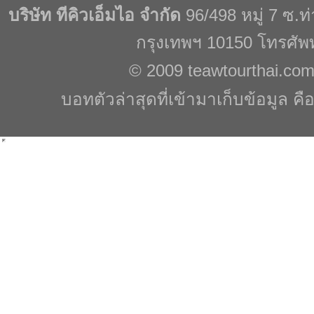
บริษัท ทีคิวเอ็มไอ จำกัด
96/498 หมู่ 7 ซ.
กรุงเทพฯ 10150 โทรศัพ
© 2009
teawtourthai.co
บอทตัวล่าสุดที่เข้ามาเก็บข้อมูล คื