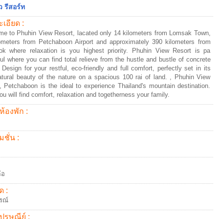
ว รีสอร์ท
เอียด :
e to Phuhin View Resort, lacated only 14 kilometers from Lomsak Town,
ometers from Petchaboon Airport and approximately 390 kilometers from
k where relaxation is you highest priority. Phuhin View Resort is pa
ul where you can find total relieve from the hustle and bustle of concrete
 Design for your restful, eco-friendly and full comfort, perfectly set in its
tural beauty of the nature on a spacious 100 rai of land. , Phuhin View
, Petchaboon is the ideal to experience Thailand's mountain destination.
ou will find comfort, relaxation and togetherness your family.
ห้องพัก :
ชั่น :
้อ
ด :
รณ์
ปรษณีย์ :