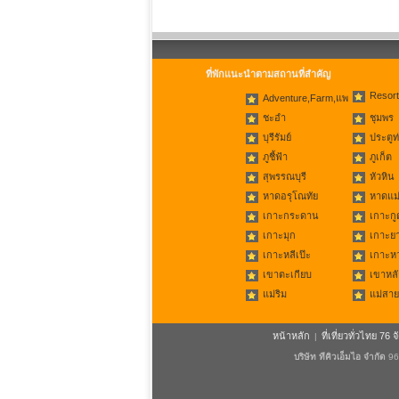
ที่พักแนะนำตามสถานที่สำคัญ
Resort
Adventure,Farm,แพ
ชะอำ
ชุมพร
บุรีรัมย์
ประตูท
ภูชี้ฟ้า
ภูเก็ต
สุพรรณบุรี
หัวหิน
หาดอรุโณทัย
หาดแม่
เกาะกระดาน
เกาะกู
เกาะมุก
เกาะย
เกาะหลีเป๊ะ
เกาะห
เขาตะเกียบ
เขาหลั
แม่ริม
แม่สาย
หน้าหลัก
ที่เที่ยวทั่วไทย 76 จ
|
บริษัท ทีคิวเอ็มไอ จำกัด
96/