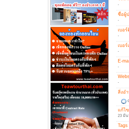
-
ชื่อผู
-
เบอร์ต
-
เบอร์
-
E-mai
-
Websi
-
สิ่ง
C
แก้ไข
23 มีน
Tags 