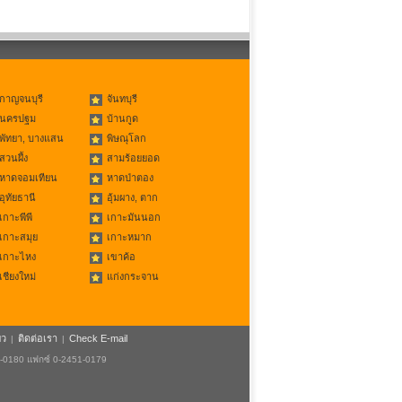
กาญจนบุรี
จันทบุรี
นครปฐม
บ้านกูด
พัทยา, บางแสน
พิษณุโลก
สวนผึ้ง
สามร้อยยอด
หาดจอมเทียน
หาดป่าตอง
อุทัยธานี
อุ้มผาง, ตาก
เกาะพีพี
เกาะมันนอก
เกาะสมุย
เกาะหมาก
เกาะไหง
เขาค้อ
เชียงใหม่
แก่งกระจาน
ยว
ติดต่อเรา
Check E-mail
|
|
1-0180 แฟกซ์ 0-2451-0179