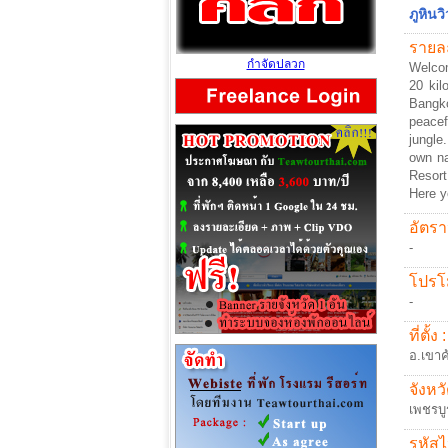
ภูหินวิ
รายละ
กำจัดปลวก
Welcom
20 kil
Bangko
peacef
jungle.
own na
Resort
Here y
อัตรา
-
โปรโม
-
ที่ตั้ง :
อ.เขาค
จังหวั
เพชรบู
รหัสไ