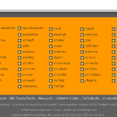
 allowed Pet
Spa, Restaurant
กระบี่
กรุยบุรี
ดอยแม่สลอง
ทองผาภูมิ
นครนายก
่าแพ
ปราณบุรี
ปากช่อง
ปาย
ภูเรือ
ระยอง
วังน้ำเขียว
หาดกมลา
หาดกะตะ
หาดกะรน
รำพึง
หาดใหญ่
อัมพวา
อ่าวนาง
ด
เกาะช้าง
เกาะนางยวน
เกาะพะงัน
าวน้อย
เกาะราชา
เกาะลันตา
เกาะล้าน
วาย
เกาะเต่า
เกาะเสม็ด
เกาะไม้ท่อน
ก
เขาแผงม้า
เขาใหญ่
เชียงคาน
แม่ฮ่องสอน
ไทรโยค
ังหวัด
ที่พัก โรงแรม รีสอร์ท
ที่พักแนะนำ
บริษัททัวร์ นำเที่ยว
โปรโมชั่นเด็ด
ข่าวท่องเที่
|
|
|
|
|
498 หมู่ 7 ซ.ท่าข้าม 28 ถนนท่าข้าม แขวงแสมดำ เขตบางขุนเทียน กรุงเทพฯ 10150 โทรศัพท์ 0-245
© 2009
teawtourthai.com
|
Log.
|
builder by
ninewebsite.com
บอทตัวล่าสุดที่เข้ามาเก็บข้อมูล คือ Yandex (5.255.231.105) วันนี้ เวลา 02.40 น.