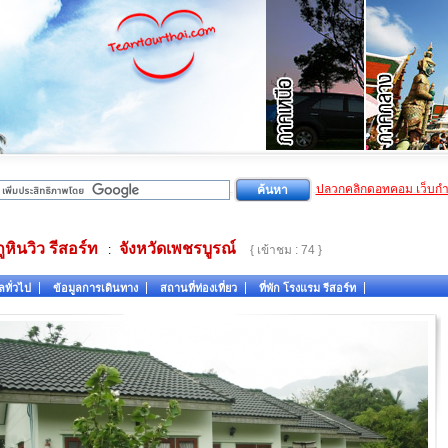
ปลวกคลิกดอทคอม เว็บก
ูหินวิว รีสอร์ท
จังหวัดเพชรบูรณ์
:
{ เข้าชม : 74 }
ลทั่วไป
ข้อมูลการเดินทาง
สถานที่ท่องเที่ยว
ที่พัก โรงแรม รีสอร์ท