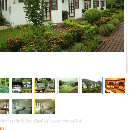
พักว่าง |
เช็คชื่อผู้จองห้องพัก |
จองห้องพักออนไลน์
พัก :