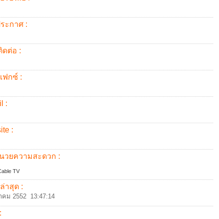
้ประกาศ :
ิดต่อ :
แฟกซ์ :
l :
te :
อำนวยความสะดวก :
able TV
ล่าสุด :
าคม 2552 13:47:14
: