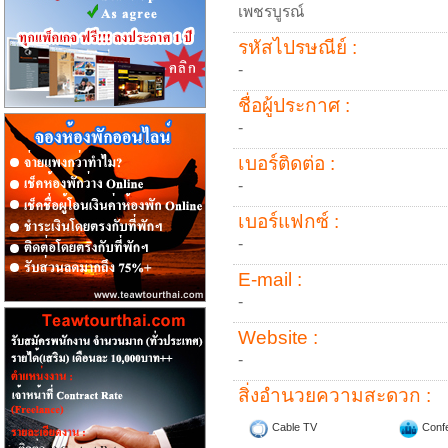
เพชรบูรณ์
รหัสไปรษณีย์ :
-
ชื่อผู้ประกาศ :
-
เบอร์ติดต่อ :
-
เบอร์แฟกซ์ :
-
E-mail :
-
Website :
-
สิ่งอำนวยความสะดวก :
Cable TV
Conf