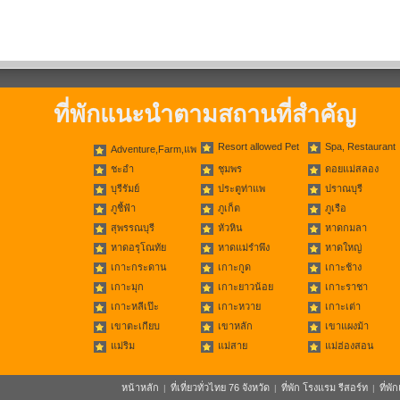
ที่พักแนะนำตามสถานที่สำคัญ
Resort allowed Pet
Spa, Restaurant
Adventure,Farm,แพ
ชะอำ
ชุมพร
ดอยแม่สลอง
บุรีรัมย์
ประตูท่าแพ
ปราณบุรี
ภูชี้ฟ้า
ภูเก็ต
ภูเรือ
สุพรรณบุรี
หัวหิน
หาดกมลา
หาดอรุโณทัย
หาดแม่รำพึง
หาดใหญ่
เกาะกระดาน
เกาะกูด
เกาะช้าง
เกาะมุก
เกาะยาวน้อย
เกาะราชา
เกาะหลีเป๊ะ
เกาะหวาย
เกาะเต่า
เขาตะเกียบ
เขาหลัก
เขาแผงม้า
แม่ริม
แม่สาย
แม่ฮ่องสอน
หน้าหลัก
ที่เที่ยวทั่วไทย 76 จังหวัด
ที่พัก โรงแรม รีสอร์ท
ที่พ
|
|
|