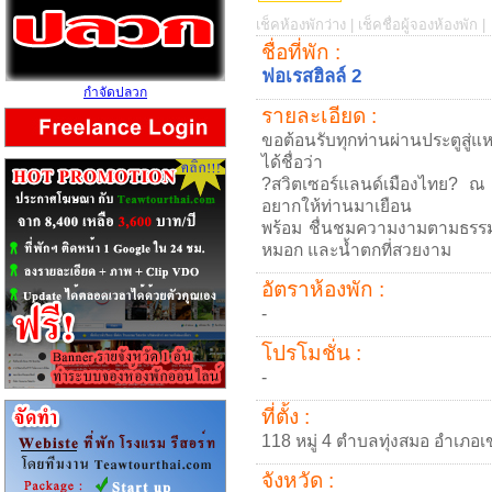
เช็คห้องพักว่าง |
เช็คชื่อผู้จองห้องพัก |
ชื่อที่พัก :
ฟอเรสฮิลล์ 2
กำจัดปลวก
รายละเอียด :
ขอต้อนรับทุกท่านผ่านประตูสู่แ
ได้ชื่อว่า
?สวิตเซอร์แลนด์เมืองไทย? ณ เข
อยากให้ท่านมาเยือน
พร้อม ชื่นชมความงามตามธรรม
หมอก และน้ำตกที่สวยงาม
อัตราห้องพัก :
-
โปรโมชั่น :
-
ที่ตั้ง :
118 หมู่ 4 ตำบลทุ่งสมอ อำเภอเ
จังหวัด :