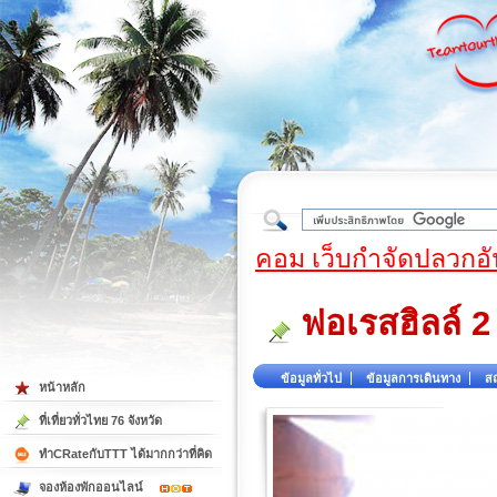
ใต้
คอม เว็บกำจัดปลวกอั
ฟอเรสฮิลล์ 2
ข้อมูลทั่วไป
ข้อมูลการเดินทาง
สถ
หน้าหลัก
ที่เที่ยวทั่วไทย 76 จังหวัด
ทำCRateกับTTT ได้มากกว่าที่คิด
จองห้องพักออนไลน์