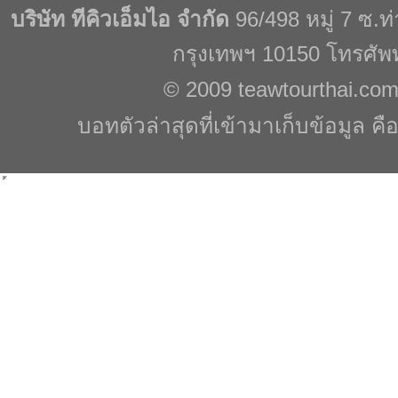
บริษัท ทีคิวเอ็มไอ จำกัด
96/498 หมู่ 7 ซ.
กรุงเทพฯ 10150 โทรศัพ
© 2009
teawtourthai.co
บอทตัวล่าสุดที่เข้ามาเก็บข้อมูล คื