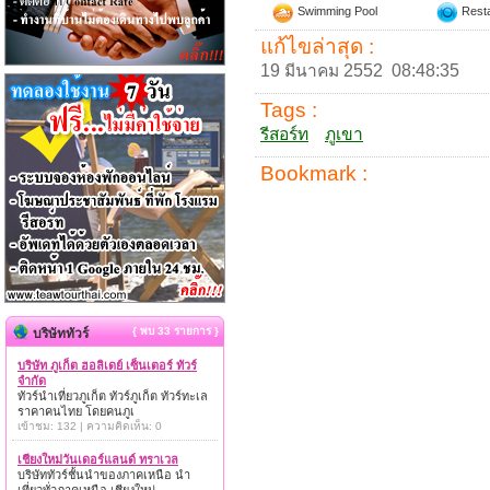
Swimming Pool
Resta
แก้ไขล่าสุด :
19 มีนาคม 2552 08:48:35
Tags :
รีสอร์ท
ภูเขา
Bookmark :
{ พบ 33 รายการ }
บริษัททัวร์
บริษัท ภูเก็ต ฮอลิเดย์ เซ็นเตอร์ ทัวร์
จำกัด
ทัวร์นำเที่ยวภูเก็ต ทัวร์ภูเก็ต ทัวร์ทะเล
ราคาคนไทย โดยคนภูเ
เข้าชม: 132 | ความคิดเห็น: 0
เชียงใหม่วันเดอร์แลนด์ ทราเวล
บริษัททัวร์ชั้นนำของภาคเหนือ นำ