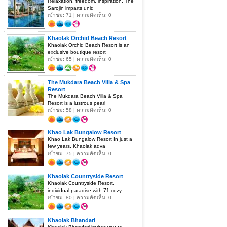
Relaxation, freedom, inspiration. The
Sarojin imparts uniq
เข้าชม: 71 | ความคิดเห็น: 0
Khaolak Orchid Beach Resort
Khaolak Orchid Beach Resort is an
exclusive boutique resort
เข้าชม: 65 | ความคิดเห็น: 0
The Mukdara Beach Villa & Spa
Resort
The Mukdara Beach Villa & Spa
Resort is a lustrous pearl
เข้าชม: 58 | ความคิดเห็น: 0
Khao Lak Bungalow Resort
Khao Lak Bungalow Resort In just a
few years, Khaolak adva
เข้าชม: 75 | ความคิดเห็น: 0
Khaolak Countryside Resort
Khaolak Countryside Resort,
individual paradise with 71 cozy
เข้าชม: 80 | ความคิดเห็น: 0
Khaolak Bhandari