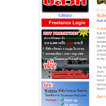
เช็คห้อง
กำจัดปลวก
ชื่อที่
Koh 
รายละ
Koh kh
island
wonder
by gra
specia
of bir
of the 
The K
style,
first 
resort
atmosp
beach 
อัตรา
-