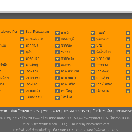
 allowed Pet
Spa, Restaurant
กระบี่
กรุยบุรี
ดอยแม่สลอง
ทองผาภูมิ
นครนายก
่าแพ
ปราณบุรี
ปากช่อง
ปาย
ภูเรือ
ระยอง
วังน้ำเขียว
หาดกมลา
หาดกะตะ
หาดกะรน
รำพึง
หาดใหญ่
อัมพวา
อ่าวนาง
ด
เกาะช้าง
เกาะนางยวน
เกาะพะงัน
าวน้อย
เกาะราชา
เกาะลันตา
เกาะล้าน
วาย
เกาะเต่า
เกาะเสม็ด
เกาะไม้ท่อน
ก
เขาแผงม้า
เขาใหญ่
เชียงคาน
แม่ฮ่องสอน
ไทรโยค
ังหวัด
ที่พัก โรงแรม รีสอร์ท
ที่พักแนะนำ
บริษัททัวร์ นำเที่ยว
โปรโมชั่นเด็ด
ข่าวท่องเที่
|
|
|
|
|
498 หมู่ 7 ซ.ท่าข้าม 28 ถนนท่าข้าม แขวงแสมดำ เขตบางขุนเทียน กรุงเทพฯ 10150 โทรศัพท์ 0-245
© 2009
teawtourthai.com
|
Log.
|
builder by
ninewebsite.com
บอทตัวล่าสุดที่เข้ามาเก็บข้อมูล คือ Yandex (95.108.213.145) วันนี้ เวลา 01.48 น.