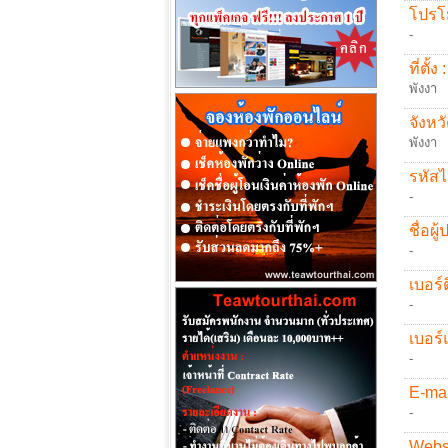
โปรโม
-
ที่ตั้ง :
พังงา
จังหวั
พังงา
รหัสไ
-
ชื่อผู
-
เบอร์ต
-
เบอร์
-
E-mai
-
Websi