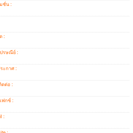
ชั่น :
ด :
ปรษณีย์ :
้ประกาศ :
ิดต่อ :
แฟกซ์ :
l :
te :