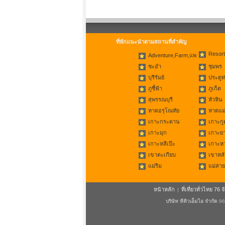
ที่พักแนะนำตามสถานที่สำคัญ
Resort
Adventure,Farm,แพ
ชะอำ
ชุมพร
บุรีรัมย์
ประตูท
ภูชี้ฟ้า
ภูเก็ต
สุพรรณบุรี
หัวหิน
หาดอรุโณทัย
หาดแม่
เกาะกระดาน
เกาะกู
เกาะมุก
เกาะย
เกาะหลีเป๊ะ
เกาะห
เขาตะเกียบ
เขาหลั
แม่ริม
แม่สาย
หน้าหลัก
ที่เที่ยวทั่วไทย 76 จ
|
บริษัท ทีคิวเอ็มไอ จำกัด
96/