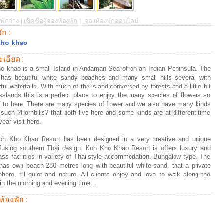
พักว่าง |
เช็คชื่อผู้จองห้องพัก |
จองห้องพักออนไลน์
พัก :
kho khao
เอียด :
o khao is a small Island in Andaman Sea of on an Indian Peninsula. The
 has beautiful white sandy beaches and many small hills several with
ful waterfalls. With much of the island conversed by forests and a little bit
sslands this is a perfect place to enjoy the many species of flowers so
l to here. There are many species of flower and we also have many kinds
d such ?Hornbills? that both live here and some kinds are at different time
year visit here.
oh Kho Khao Resort has been designed in a very creative and unique
 fusing southern Thai design. Koh Kho Khao Resort is offers luxury and
class facilities in variety of Thai-style accommodation. Bungalow type. The
 has own beach 280 metres long with beautiful white sand, that a private
here, till quiet and nature. All clients enjoy and love to walk along the
in the morning and evening time...
ห้องพัก :