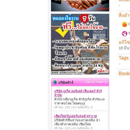
-
สิ่ง
C
R
แก้ไข
18 มีน
Tags 
-
Book
{ พบ 33 รายการ }
บริษัททัวร์
บริษัท ภูเก็ต ฮอลิเดย์ เซ็นเตอร์ ทัวร์
จำกัด
ทัวร์นำเที่ยวภูเก็ต ทัวร์ภูเก็ต ทัวร์ทะเล
ราคาคนไทย โดยคนภูเ
เข้าชม: 132 | ความคิดเห็น: 0
เชียงใหม่วันเดอร์แลนด์ ทราเวล
บริษัททัวร์ชั้นนำของภาคเหนือ นำ
เที่ยวทั่วภาคเหนือ เชียงใหม่
เข้าชม: 113 | ความคิดเห็น: 0