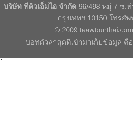
บริษัท ทีคิวเอ็มไอ จำกัด
96/498 หมู่ 7 ซ.
กรุงเทพฯ 10150 โทรศัพ
© 2009
teawtourthai.co
บอทตัวล่าสุดที่เข้ามาเก็บข้อมูล คื