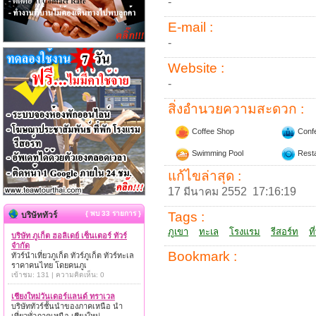
-
E-mail :
-
Website :
-
สิ่งอำนวยความสะดวก :
Coffee Shop
Conf
Swimming Pool
Resta
แก้ไขล่าสุด :
17 มีนาคม 2552 17:16:19
{ พบ 33 รายการ }
Tags :
บริษัททัวร์
ภูเขา
ทะเล
โรงแรม
รีสอร์ท
ที
บริษัท ภูเก็ต ฮอลิเดย์ เซ็นเตอร์ ทัวร์
จำกัด
Bookmark :
ทัวร์นำเที่ยวภูเก็ต ทัวร์ภูเก็ต ทัวร์ทะเล
ราคาคนไทย โดยคนภูเ
เข้าชม: 131 | ความคิดเห็น: 0
เชียงใหม่วันเดอร์แลนด์ ทราเวล
บริษัททัวร์ชั้นนำของภาคเหนือ นำ