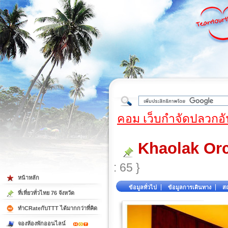
ใต้
คอม เว็บกำจัดปลวกอั
Khaolak Or
: 65 }
หน้าหลัก
ข้อมูลทั่วไป
ข้อมูลการเดินทาง
สถ
ที่เที่ยวทั่วไทย 76 จังหวัด
ทำCRateกับTTT ได้มากกว่าที่คิด
จองห้องพักออนไลน์