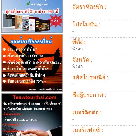
อัตราห้องพัก :
-
โปรโมชั่น :
-
ที่ตั้ง :
พังงา
จังหวัด :
พังงา
รหัสไปรษณีย์ :
-
ชื่อผู้ประกาศ :
-
เบอร์ติดต่อ :
-
เบอร์แฟกซ์ :