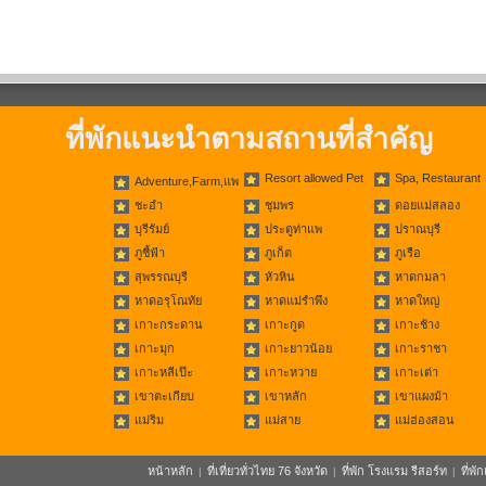
ที่พักแนะนำตามสถานที่สำคัญ
Resort allowed Pet
Spa, Restaurant
Adventure,Farm,แพ
ชะอำ
ชุมพร
ดอยแม่สลอง
บุรีรัมย์
ประตูท่าแพ
ปราณบุรี
ภูชี้ฟ้า
ภูเก็ต
ภูเรือ
สุพรรณบุรี
หัวหิน
หาดกมลา
หาดอรุโณทัย
หาดแม่รำพึง
หาดใหญ่
เกาะกระดาน
เกาะกูด
เกาะช้าง
เกาะมุก
เกาะยาวน้อย
เกาะราชา
เกาะหลีเป๊ะ
เกาะหวาย
เกาะเต่า
เขาตะเกียบ
เขาหลัก
เขาแผงม้า
แม่ริม
แม่สาย
แม่ฮ่องสอน
หน้าหลัก
ที่เที่ยวทั่วไทย 76 จังหวัด
ที่พัก โรงแรม รีสอร์ท
ที่พ
|
|
|