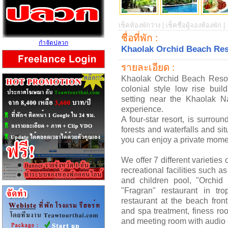
เช็คห้องพักว่าง |
เช็คชื่อผู้จองห้องพัก |
ชื่อที่พัก :
กำจัดปลวก
Khaolak Orchid Beach Res
รายละเอียด :
Khaolak Orchid Beach Resort
colonial style low rise bui
setting near the Khaolak N
experience.
A four-star resort, is surrou
forests and waterfalls and sit
you can enjoy a private momen
We offer 7 different varietie
recreational facilities such 
and children pool, "Orchid 
"Fragran" restaurant in tr
restaurant at the beach fron
and spa treatment, finess roo
and meeting room with audio