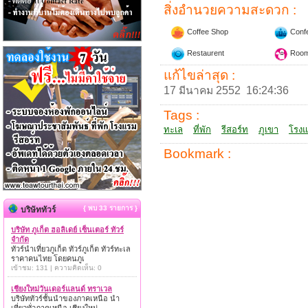
สิ่งอำนวยความสะดวก :
Coffee Shop
Conf
Restaurent
Room
แก้ไขล่าสุด :
17 มีนาคม 2552 16:24:36
Tags :
ทะเล
ที่พัก
รีสอร์ท
ภูเขา
โรง
Bookmark :
{ พบ 33 รายการ }
บริษัททัวร์
บริษัท ภูเก็ต ฮอลิเดย์ เซ็นเตอร์ ทัวร์
จำกัด
ทัวร์นำเที่ยวภูเก็ต ทัวร์ภูเก็ต ทัวร์ทะเล
ราคาคนไทย โดยคนภูเ
เข้าชม: 131 | ความคิดเห็น: 0
เชียงใหม่วันเดอร์แลนด์ ทราเวล
บริษัททัวร์ชั้นนำของภาคเหนือ นำ