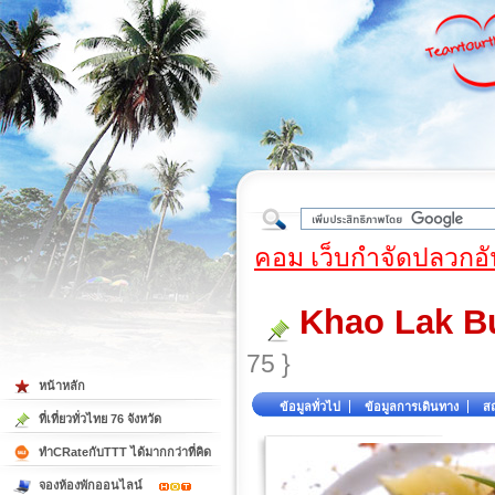
ใต้
คอม เว็บกำจัดปลวกอั
Khao Lak B
75 }
หน้าหลัก
ข้อมูลทั่วไป
ข้อมูลการเดินทาง
สถ
ที่เที่ยวทั่วไทย 76 จังหวัด
ทำCRateกับTTT ได้มากกว่าที่คิด
จองห้องพักออนไลน์