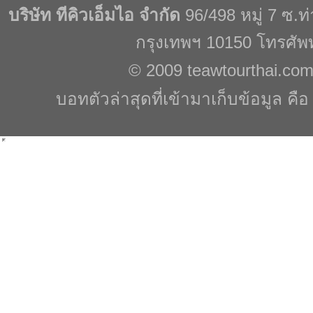
บริษัท ทีคิวเอ็มไอ จำกัด
96/498 หมู่ 7 ซ.
กรุงเทพฯ 10150 โทรศัพ
© 2009
teawtourthai.co
บอทตัวล่าสุดที่เข้ามาเก็บข้อมูล คื