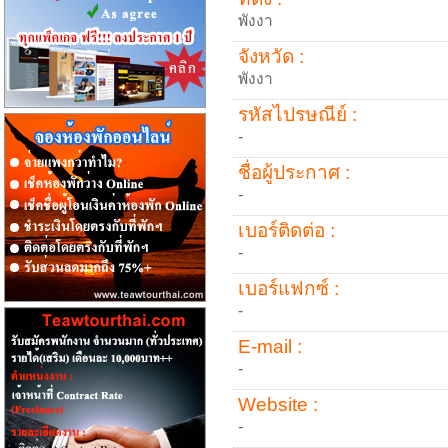
พังงา
จังหวัด :
พังงา
รหัสไปรษณีย์ :
-
ชื่อผู้ประกาศ :
-
เบอร์ติดต่อ :
-
เบอร์แฟกซ์ :
-
E-mail :
-
Website :
-