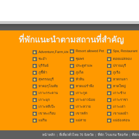
ที่พักแนะนำตามสถานที่สำคัญ
Resort allowed Pet
Spa, Restaurant
Adventure,Farm,แพ
ชะอำ
ชุมพร
ดอยแม่สลอง
บุรีรัมย์
ประตูท่าแพ
ปราณบุรี
ภูชี้ฟ้า
ภูเก็ต
ภูเรือ
สุพรรณบุรี
หัวหิน
หาดกมลา
หาดอรุโณทัย
หาดแม่รำพึง
หาดใหญ่
เกาะกระดาน
เกาะกูด
เกาะช้าง
เกาะมุก
เกาะยาวน้อย
เกาะราชา
เกาะหลีเป๊ะ
เกาะหวาย
เกาะเต่า
เขาตะเกียบ
เขาหลัก
เขาแผงม้า
แม่ริม
แม่สาย
แม่ฮ่องสอน
หน้าหลัก
ที่เที่ยวทั่วไทย 76 จังหวัด
ที่พัก โรงแรม รีสอร์ท
ที่พ
|
|
|