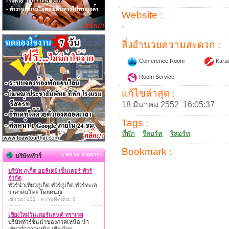
Website :
-
สิ่งอำนวยความสะดวก :
Conference Room
Kara
Room Service
แก้ไขล่าสุด :
18 มีนาคม 2552 16:05:37
Tags :
ที่พัก
รีสอร์ท
รีสอร์ท
Bookmark :
{ พบ 33 รายการ }
บริษัททัวร์
บริษัท ภูเก็ต ฮอลิเดย์ เซ็นเตอร์ ทัวร์
จำกัด
ทัวร์นำเที่ยวภูเก็ต ทัวร์ภูเก็ต ทัวร์ทะเล
ราคาคนไทย โดยคนภูเ
เข้าชม: 132 | ความคิดเห็น: 0
เชียงใหม่วันเดอร์แลนด์ ทราเวล
บริษัททัวร์ชั้นนำของภาคเหนือ นำ