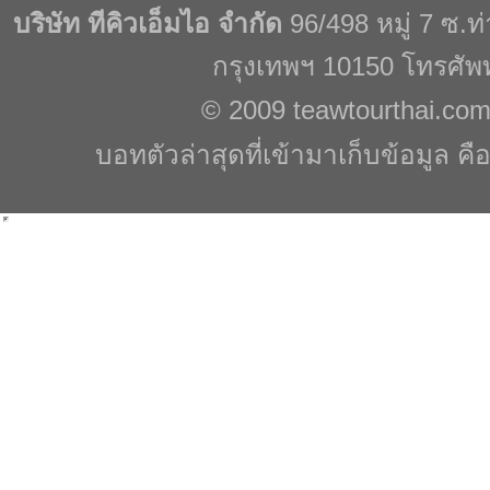
บริษัท ทีคิวเอ็มไอ จำกัด
96/498 หมู่ 7 ซ.
กรุงเทพฯ 10150 โทรศัพ
© 2009
teawtourthai.co
บอทตัวล่าสุดที่เข้ามาเก็บข้อมูล คื