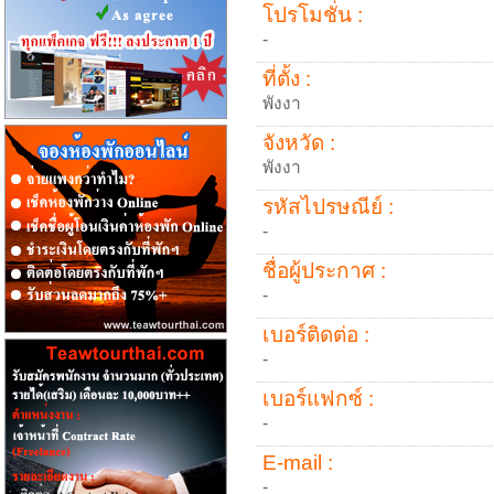
โปรโมชั่น :
-
ที่ตั้ง :
พังงา
จังหวัด :
พังงา
รหัสไปรษณีย์ :
-
ชื่อผู้ประกาศ :
-
เบอร์ติดต่อ :
-
เบอร์แฟกซ์ :
-
E-mail :
-