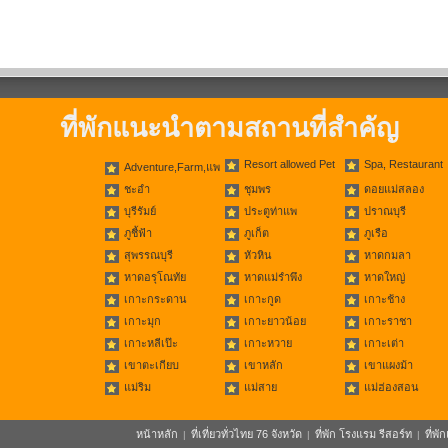
ที่พักแนะนำตามสถานที่สำคัญ
Resort allowed Pet
Spa, Restaurant
Adventure,Farm,แพ
ชะอำ
ชุมพร
ดอยแม่สลอง
บุรีรัมย์
ประตูท่าแพ
ปราณบุรี
ภูชี้ฟ้า
ภูเก็ต
ภูเรือ
สุพรรณบุรี
หัวหิน
หาดกมลา
หาดอรุโณทัย
หาดแม่รำพึง
หาดใหญ่
เกาะกระดาน
เกาะกูด
เกาะช้าง
เกาะมุก
เกาะยาวน้อย
เกาะราชา
เกาะหลีเป๊ะ
เกาะหวาย
เกาะเต่า
เขาตะเกียบ
เขาหลัก
เขาแผงม้า
แม่ริม
แม่สาย
แม่ฮ่องสอน
หน้าหลัก
ที่เที่ยวทั่วไทย 76 จังหวัด
ที่พัก โรงแรม รีสอร์ท
ที่พ
|
|
|