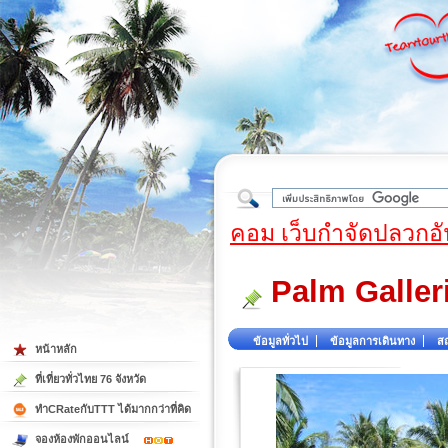
ใต้
คอม เว็บกำจัดปลวกอั
Palm Galler
ข้อมูลทั่วไป
ข้อมูลการเดินทาง
สถ
หน้าหลัก
ที่เที่ยวทั่วไทย 76 จังหวัด
ทำCRateกับTTT ได้มากกว่าที่คิด
จองห้องพักออนไลน์