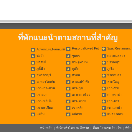
ที่พักแนะนำตามสถานที่สำคัญ
Resort allowed Pet
Spa, Restaurant
Adventure,Farm,แพ
ชะอำ
ชุมพร
ดอยแม่สลอง
บุรีรัมย์
ประตูท่าแพ
ปราณบุรี
ภูชี้ฟ้า
ภูเก็ต
ภูเรือ
สุพรรณบุรี
หัวหิน
หาดกมลา
หาดอรุโณทัย
หาดแม่รำพึง
หาดใหญ่
เกาะกระดาน
เกาะกูด
เกาะช้าง
เกาะมุก
เกาะยาวน้อย
เกาะราชา
เกาะหลีเป๊ะ
เกาะหวาย
เกาะเต่า
เขาตะเกียบ
เขาหลัก
เขาแผงม้า
แม่ริม
แม่สาย
แม่ฮ่องสอน
หน้าหลัก
ที่เที่ยวทั่วไทย 76 จังหวัด
ที่พัก โรงแรม รีสอร์ท
ที่พ
|
|
|