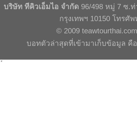
บริษัท ทีคิวเอ็มไอ จำกัด
96/498 หมู่ 7 ซ.
กรุงเทพฯ 10150 โทรศัพ
© 2009
teawtourthai.co
บอทตัวล่าสุดที่เข้ามาเก็บข้อมูล คื