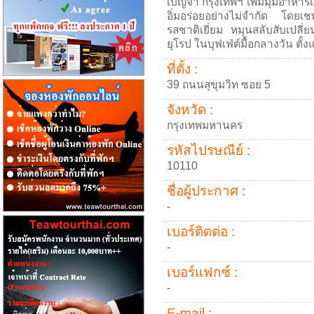
เบญจา กรุงเทพฯ เพิ่มมุมอาหา
อิ่มอร่อยอย่างไม่จำกัด โดยเชพ
รสชาติเยี่ยม หมุนสลับสับเปลี่
ยุโรป ในบุฟเฟ่ต์มื้อกลางวัน ตั้
ที่ตั้ง :
39 ถนนสุขุมวิท ซอย 5
จังหวัด :
กรุงเทพมหานคร
รหัสไปรษณีย์ :
10110
ชื่อผู้ประกาศ :
-
เบอร์ติดต่อ :
-
เบอร์แฟกซ์ :
-
E-mail :