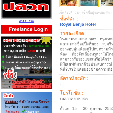
เช็คห้องพักว่าง |
เช็คชื่อผู้จองห้องพัก |
ชื่อที่พัก :
กำจัดปลวก
Royal Benja Hotel
รายละเอียด :
โรงแรมรอแยลเบญจา กรุงเทพฯ
และแหล่งช็อปปิ้งที่ซอย สุขุมว
อย่างอบอุ่นเคียงคู่ไปกับความม
ห้อง ห้องจัดเลี้ยงหรูหราโอ่โ
สามารถรับรองแขกเหรื่อได้กว
ฝีมือเชฟที่มากด้วยประสบการณ์
ที่นี่?เราไม่เคยมองข้ามความต
อัตราห้องพัก :
-
โปรโมชั่น :
เทศกาลอาหารเจ
ตั้งแต่ 15 - 30 ตุลาคม 25