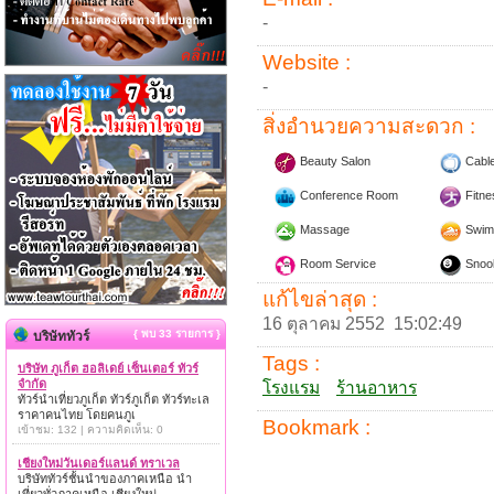
-
Website :
-
สิ่งอำนวยความสะดวก :
Beauty Salon
Cabl
Conference Room
Fitne
Massage
Swim
Room Service
Snoo
แก้ไขล่าสุด :
16 ตุลาคม 2552 15:02:49
{ พบ 33 รายการ }
บริษัททัวร์
Tags :
บริษัท ภูเก็ต ฮอลิเดย์ เซ็นเตอร์ ทัวร์
จำกัด
โรงแรม
ร้านอาหาร
ทัวร์นำเที่ยวภูเก็ต ทัวร์ภูเก็ต ทัวร์ทะเล
ราคาคนไทย โดยคนภูเ
Bookmark :
เข้าชม: 132 | ความคิดเห็น: 0
เชียงใหม่วันเดอร์แลนด์ ทราเวล
บริษัททัวร์ชั้นนำของภาคเหนือ นำ