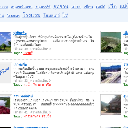
เรือ
อุทยาน
แม่น
เกาะ
เจดีย์
เขื่อน
กรรม
อนุสรณ์สถาน
อนุเสาวรีย์
โรงแรม
ไร่
โฮมสเตย์
าน
โรงละคร
ทุ่งหินเทิน
เขื
เป็นทุ่งหญ้าเชิงเขาที่มีกลุ่มก้อนหินขนาดใหญ่ตั้งวางซ้อนกัน
เรี
อยู่หลายแห่งหลายรูปแบบ กระจัดกระจายอยู่ทั่วบริเวณ ใน
แร
ลักษณะที่สัมผัสกันเพ
ใหญ
เข้าชม: 49 | ความคิดเห็น: 0
เข้
Tags :
ความรู้
Tag
เกาะเกร็ด
อำ
เกาะเกร็ดเกิดขึ้นจากการขุดคลองลัดแม่น้ำเจ้าพระยา ตรง
ส่ว
ส่วนที่เป็นแหลม ในสมัยสมเด็จพระเจ้าอยู่หัวท้ายสระ แห่งกรุง
เทื
ศรีอยุธยาเมื่อปี
ตา
เข้าชม: 33 | ความคิดเห็น: 0
เข้
Tags :
แม่น้ำ
วัด
เกาะ
เรือ
Tag
สวนเทพพิทักษ์
ศูน
เจ้าของสวนเริ่มปลูกและพัฒนาพันธุ์ทับทิมขึ้นมาใหม่ ชื่อ ?
เป็
ทับทิมศรีปัญญา? ทับทิมที่ไร่เทพพิทักษ์จะออกลูกตลอดทั้งปี
tou
และมีผลผลิตที่มีคุ
กุห
เข้าชม: 41 | ความคิดเห็น: 0
เข้
Tags :
ฟาร์มเกษตร
ช๊อปปิ้ง
Tag
ริมสายธารลานกระทงสาย
น้ำ