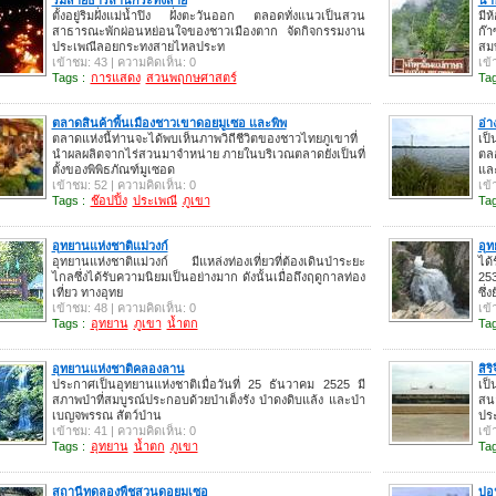
ตั้งอยู่ริมฝั่งแม่น้ำปิง ฝั่งตะวันออก ตลอดทั่งแนวเป็นสวน
มีห
สาธารณะพักผ่อนหย่อนใจของชาวเมืองตาก จัดกิจกรรมงาน
ก๊
ประเพณีลอยกระทงสายไหลประท
สม
เข้าชม: 43 | ความคิดเห็น: 0
เข้
Tags :
การแสดง
สวนพฤกษศาสตร์
Tag
ตลาดสินค้าพื้นเมืองชาวเขาดอยมูเซอ และพิพ
อ่า
ตลาดแห่งนี้ท่านจะได้พบเห็นภาพวิถีชีวิตของชาวไทยภูเขาที่
เป็
นำผลผลิตจากไร่สวนมาจำหน่าย ภายในบริเวณตลาดยังเป็นที่
ตล
ตั้งของพิพิธภัณฑ์มูเซอด
แล
เข้าชม: 52 | ความคิดเห็น: 0
เข้
Tags :
ช๊อปปิ้ง
ประเพณี
ภูเขา
Tag
อุทยานแห่งชาติแม่วงก์
อุท
อุทยานแห่งชาติแม่วงก์ มีแหล่งท่องเที่ยวที่ต้องเดินป่าระยะ
ได้
ไกลซึ่งได้รับความนิยมเป็นอย่างมาก ดังนั้นเมื่อถึงฤดูกาลท่อง
253
เที่ยว ทางอุทย
ซึ่ง
เข้าชม: 48 | ความคิดเห็น: 0
เข้
Tags :
อุทยาน
ภูเขา
น้ำตก
Tag
อุทยานแห่งชาติคลองลาน
สิร
ประกาศเป็นอุทยานแห่งชาติเมื่อวันที่ 25 ธันวาคม 2525 มี
เป
สภาพป่าที่สมบูรณ์ประกอบด้วยป่าเต็งรัง ป่าดงดิบแล้ง และป่า
สน
เบญจพรรณ สัตว์ป่าน
ปร
เข้าชม: 41 | ความคิดเห็น: 0
เข้
Tags :
อุทยาน
น้ำตก
ภูเขา
Tag
สถานีทดลองพืชสวนดอยมูเซอ
บ่อ