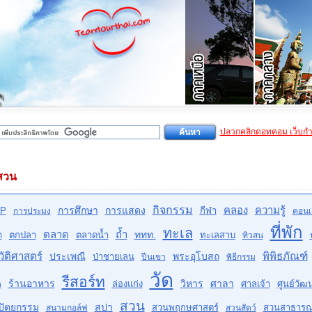
ปลวกคลิกดอทคอม เว็บก
สวน
กิจกรรม
คลอง
ความรู้
การศึกษา
การแสดง
P
กีฬา
การประมง
คอนเส
ที่พัก
ทะเล
ตลาด
ถ้ำ
ททท.
ำ
ตกปลา
ตลาดน้ำ
ทะเลสาบ
ทิวสน
ัติศาสตร์
พิพิธภัณฑ์
ประเพณี
พระอุโบสถ
ป่าชายเลน
ปีนเขา
พิธีกรรม
วัด
รีสอร์ท
ร้านอาหาร
วิหาร
ศาลา
ล่องแก่ง
ศาลเจ้า
ศูนย์วั
ด
สวน
ปัตยกรรม
สปา
สวนพฤกษศาสตร์
สวนสาธาร
สนามกอล์ฟ
สวนสัตว์