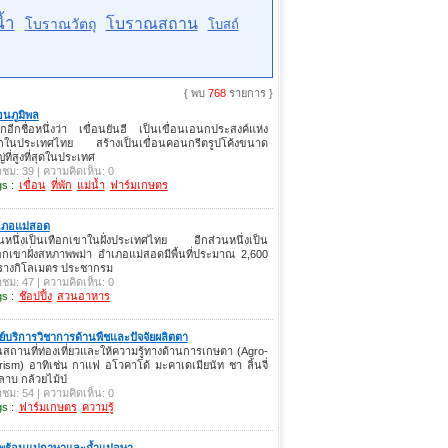
้ำ
โบราณสถาน
โบราณวัตถุ
โบสถ์
{ พบ
768
รายการ }
่อนภูมิพล
ยกอีกชื่อหนึ่งว่า เขื่อนยันฮี เป็นเขื่อนเอนกประสงค์แห่ง
กในประเทศไทย สร้างเป็นเขื่อนคอนกรีตรูปโค้งขนาด
่ที่สูงที่สุดในประเทศ
าชม: 39 | ความคิดเห็น: 0
s :
เขื่อน
ที่พัก
แม่น้ำ
ฟาร์มเกษตร
เภอแม่สอด
นหนึ่งเป็นเทือกเขาในฝั่งประเทศไทย อีกส่วนหนึ่งเป็น
อกเขาฝั่งสหภาพพม่า อำเภอแม่สอดมีพื้นที่ประมาณ 2,600
รางกิโลเมตร ประชากรม
าชม: 47 | ความคิดเห็น: 0
s :
ช๊อปปิ้ง
สวนอาหาร
ย์บริการวิชาการด้านพืชและปัจจัยผลิตตา
นสถานที่ท่องเที่ยวและให้ความรู้ทางด้านการเกษตา (Agro-
rism) อาทิเช่น กาแฟ อโวคาโด้ มะคาเดเมียนัท ชา ลิ้นจี่
ลาบ กล้วยไม้ป่
าชม: 54 | ความคิดเห็น: 0
s :
ฟาร์มเกษตร
ความรู้
พุร้อนแม่กาษาและถ้ำแม่อุษา