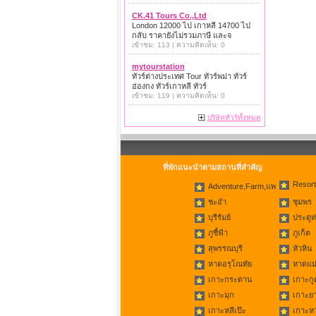
CK.41 Tours Co.,Ltd
London 12000 ไป เกาหลี 14700 ไป
กลับ ราคายังไม่รวมภาษี และจ
เข้าชม: 113 | ความคิดเห็น: 0
mytourstation
ทัวร์ต่างประเทศ Tour ทัวร์พม่า ทัวร์
ฮ่องกง ทัวร์เกาหลี ทัวร์
เข้าชม: 119 | ความคิดเห็น: 0
บริษัททัวร์ทั้งหมด
ที่พักแนะนำตามสถานที่สำคัญ
Resort
Adventure,Farm,แพ
ชะอำ
ชุมพร
บุรีรัมย์
ประตูท
ภูชี้ฟ้า
ภูเก็ต
สุพรรณบุรี
หัวหิน
หาดอรุโณทัย
หาดแม่
เกาะกระดาน
เกาะกู
เกาะมุก
เกาะย
เกาะหลีเป๊ะ
เกาะห