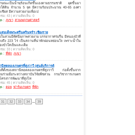
ักษณะเป็นน้ำพุร้อนเกิดขึ้นเองตามธรรมชาติ ผุดขี้นมา
กใต้ดิน จำนวน 5 จุด มีความร้อนประมาณ 40-65 องศา
เซียส มีความสวยงามเพื่อเป
าชม: 43 | ความคิดเห็น: 0
s :
ภูเขา
สวนพฤกษศาสตร์
สมเด็จพระศรีนครินทร์ฯ เชียงราย
ในสวนมีทัศนียภาพสวยงาม บรรยากาศร่มรื่น มีหนองบัวที่
างถึง 223 ไร่ เป็นสถานที่น่าพักผ่อนหย่อนใจ เพราะน้ำใน
งบัวใสเย็นและเต็ม
าชม: 33 | ความคิดเห็น: 0
s :
ที่พัก
ภูเขา
นีทดลองเกษตรที่สูงวาวี (ศูนย์บริการด้
นที่ตั้งของสถานีทอดลองเกษตรที่สูงวาวี ก่อตั้งขึ้นจาก
ามร่วมมือระหว่างสถาบันวิจัยพืชสวน กรมวิชาการเกษตร
โครงการพัฒนาที่สูงไท
าชม: 45 | ความคิดเห็น: 0
s :
ดอย
ฟาร์มเกษตร
ที่พัก
31
32
33
34
...
39