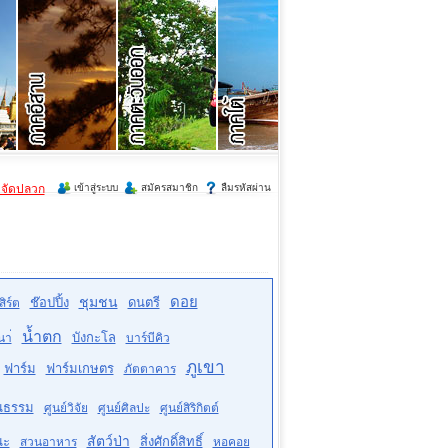
ำจัดปลวก
เข้าสู่ระบบ
สมัครสมาชิก
ลืมรหัสผ่าน
ดอย
ชุมชน
ช๊อปปิ้ง
ดนตรี
ิร์ต
น้ำตก
บังกะโล
นา่
บาร์บีคิว
ภูเขา
ฟาร์ม
ฟาร์มเกษตร
ภัตตาคาร
ฒนธรรม
ศูนย์วิจัย
ศูนย์ศิลปะ
ศูนย์สิริกิตต์
สัตว์ป่า
ณะ
สิ่งศักดิ์สิทธิ์
สวนอาหาร
หอคอย