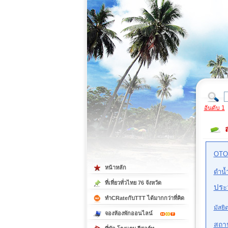
ที่เที่ยวภาคตะวันออก
ที่เที่ยวภาคใต้
อันดับ 1
OTO
หน้าหลัก
ดำน้
ที่เที่ยวทั่วไทย 76 จังหวัด
ประว
ทำCRateกับTTT ได้มากกว่าที่คิด
มัสยิ
จองห้องพักออนไลน์
สถา