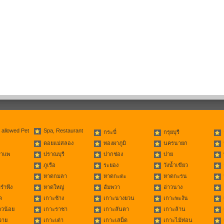
 allowed Pet
Spa, Restaurant
กระบี่
กรุยบุรี
ดอยแม่สลอง
ทองผาภูมิ
นครนายก
่าแพ
ปราณบุรี
ปากช่อง
ปาย
ภูเรือ
ระยอง
วังน้ำเขียว
หาดกมลา
หาดกะตะ
หาดกะรน
รำพึง
หาดใหญ่
อัมพวา
อ่าวนาง
ด
เกาะช้าง
เกาะนางยวน
เกาะพะงัน
าวน้อย
เกาะราชา
เกาะลันตา
เกาะล้าน
วาย
เกาะเต่า
เกาะเสม็ด
เกาะไม้ท่อน