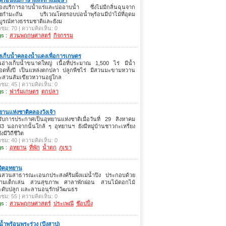
้องบริการอาบน้ำแร่และบ่ออาบน้ำ ซึ่งไม่มีกลิ่นฉุนจาก
าซกำมะถัน บริเวณโดยรอบบ่อน้ำพุร้อนมีป่าไม้ที่อุดม
บูรณ์ทางธรรมชาติและยังม
าชม: 70 | ความคิดเห็น: 0
s :
สวนพฤกษศาสตร์
กิจกรรม
งเก็บน้ำคลองน้ำแดงเพื่อการเกษตร
นอ่างเก็บน้ำขนาดใหญ่ เนื้อที่ประมาณ 1,500 ไร่ มีน้ำ
อดทั้งปี เป็นแหล่งตกปลา ปลูกพืชไร่ มีสวนมะขามหวาน
ะสวนส้มเขียวหวานอยู่ใกล
าชม: 45 | ความคิดเห็น: 0
s :
ฟาร์มเกษตร
ตกปลา
ยานแห่งชาติคลองวังเจ้า
รับการประกาศเป็นอุทยานแห่งชาติเมื่อวันที่ 29 สิงหาคม
3 นอกจากนั้นใกล้ ๆ อุทยานฯ ยังมีหมู่บ้านชาวกะเหรี่ยง
ยังมีวิถีชีวิต
าชม: 40 | ความคิดเห็น: 0
s :
อุทยาน
ที่พัก
น้ำตก
ภูเขา
ิจิตอุทยาน
็นสวนสาธารณะเอนกประสงค์ริมฝั่งแม่น้ำปิง ประกอบด้วย
ามเด็กเล่น สวนสุขภาพ ศาลาพักผ่อน สวนไม้ดอกไม้
ะดับปลูก และลานอนุรักษ์วัฒนธร
าชม: 55 | ความคิดเห็น: 0
s :
สวนพฤกษศาสตร์
ประเพณี
ช๊อปปิ้ง
น้ำพุร้อนพระร่วง (บึงสาป)