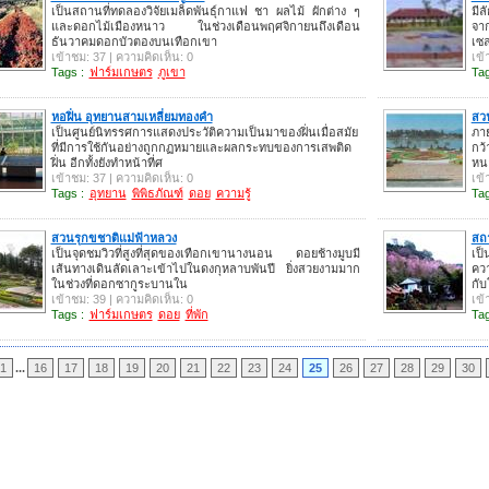
เป็นสถานที่ทดลองวิจัยเมล็ดพันธุ์กาแฟ ชา ผลไม้ ผักต่าง ๆ
มีล
และดอกไม้เมืองหนาว ในช่วงเดือนพฤศจิกายนถึงเดือน
จา
ธันวาคมดอกบัวตองบนเทือกเขา
เซล
เข้าชม: 37 | ความคิดเห็น: 0
เข้
Tags :
ฟาร์มเกษตร
ภูเขา
Tag
หอฝิ่น อุทยานสามเหลี่ยมทองคำ
สวน
เป็นศูนย์นิทรรศการแสดงประวัติความเป็นมาของฝิ่นเมื่อสมัย
ภาย
ที่มีการใช้กันอย่างถูกกฏหมายและผลกระทบของการเสพติด
กว้
ฝิ่น อีกทั้งยังทำหน้าที่ศ
หนอ
เข้าชม: 37 | ความคิดเห็น: 0
เข้
Tags :
อุทยาน
พิพิธภัณฑ์
ดอย
ความรู้
Tag
สวนรุกขชาติแม่ฟ้าหลวง
สถา
เป็นจุดชมวิวที่สูงที่สุดของเทือกเขานางนอน ดอยช้างมูบมี
เป็
เส้นทางเดินลัดเลาะเข้าไปในดงกุหลาบพันปี ยิ่งสวยงามมาก
คว
ในช่วงที่ดอกซากูระบานใน
กับ
เข้าชม: 39 | ความคิดเห็น: 0
เข้
Tags :
ฟาร์มเกษตร
ดอย
ที่พัก
Tag
1
...
16
17
18
19
20
21
22
23
24
25
26
27
28
29
30