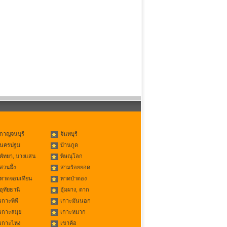
กาญจนบุรี
จันทบุรี
นครปฐม
บ้านกูด
พัทยา, บางแสน
พิษณุโลก
สวนผึ้ง
สามร้อยยอด
หาดจอมเทียน
หาดป่าตอง
อุทัยธานี
อุ้มผาง, ตาก
เกาะพีพี
เกาะมันนอก
เกาะสมุย
เกาะหมาก
เกาะไหง
เขาค้อ