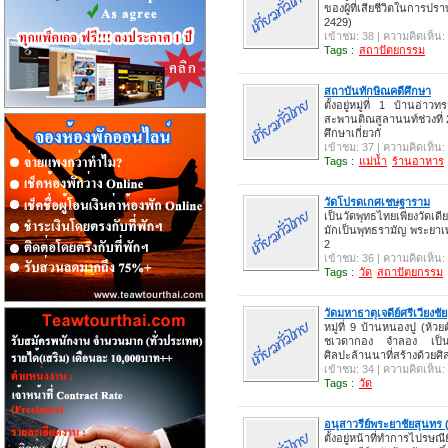
ของผู้ที่เสียชีวิตในการป
2429)
เข้าชม: 38 | ความคิดเห็น:
Tags :
สถาปัตยกรรม
สถาบันทักษิณคดีศึกษา
ตั้งอยู่หมู่ที่ 1 บ้านอ่
สะพานติณสูลานนท์ช่วงที่ 2 
ศึกษาเกี่ยวกั
เข้าชม: 37 | ความคิดเห็น:
Tags :
แม่น้ำ
ร้านอาหาร
วัดโปรดเกศเชษฐาราม
เป็นวัดพุทธไทยเพียงวัดเด
มักเป็นพุทธรามัญ พระยาเพ
2
เข้าชม: 36 | ความคิดเห็น:
Tags :
วัด
สถาปัตยกรรม
วัดมหาธาตุเจดีย์ศรีเวียงชัย
หมู่ที่ 9 บ้านหนองปู (ห้
ชเวดากอง จำลอง เป็น
ศิลปะล้านนาที่สร้างด้วยศ
เข้าชม: 34 | ความคิดเห็น:
Tags :
วัด
อนุสาวรีย์พระยาชัยสุนทร 
ตั้งอยู่หน้าที่ทำการไปรษ