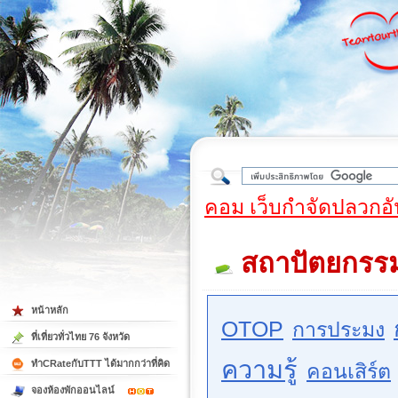
ใต้
คอม เว็บกำจัดปลวกอั
สถาปัตยกรร
หน้าหลัก
OTOP
การประมง
ที่เที่ยวทั่วไทย 76 จังหวัด
ความรู้
ทำCRateกับTTT ได้มากกว่าที่คิด
คอนเสิร์ต
จองห้องพักออนไลน์