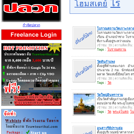
ไร่
โฮมสเตย์
กำจัดปลวก
โบราณสถานวัดเกาะกลาง
โบราณสถานวัดเกาะกลาง ต
เรือน อำเภอป่าซาง โบราณ
ที่เกาะตั้งอยู่ระหว่างแม่น
เข้าชม: 39 | ความคิดเห็น:
Tags :
โบราณสถาน
วัดสันกำแพง
ตั้งอยู่ที่ตำบลมะกอก อำ
ประมาณ 2 กม. นักท่องเท
พลาด วัดแห่งนี้มีหอไตร ส
เข้าชม: 38 | ความคิดเห็น:
Tags :
วัด
วัดใหญ่อินทราราม
เป็นวัดสำคัญเก่าแก่คู่เม
ตอนปลาย คือ พระอุโบสถฐ
เข้าชม: 38 | ความคิดเห็น:
Tags :
วัด
พระอุโบสถ
โ
อนุสาวรีย์ปราบฮ่อ
ตั้งอยู่บริเวณหน้าศาลากลา