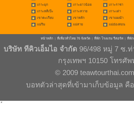
เกาะมุก
เกาะยาวน้อย
เกาะราชา
เกาะหลีเป๊ะ
เกาะหวาย
เกาะเต่า
เขาตะเกียบ
เขาหลัก
เขาแผงม้า
แม่ริม
แม่สาย
แม่ฮ่องสอน
หน้าหลัก
ที่เที่ยวทั่วไทย 76 จังหวัด
ที่พัก โรงแรม รีสอร์ท
ที่พ
|
|
|
บริษัท ทีคิวเอ็มไอ จำกัด
96/498 หมู่ 7 ซ.
กรุงเทพฯ 10150 โทรศัพ
© 2009
teawtourthai.co
บอทตัวล่าสุดที่เข้ามาเก็บข้อมูล คื