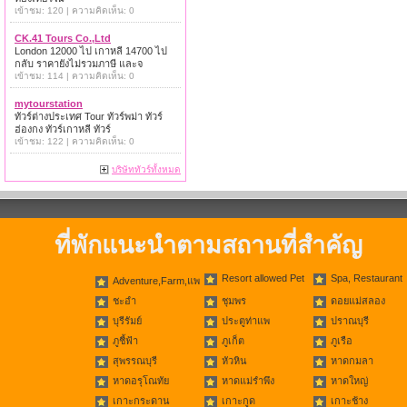
เข้าชม: 120 | ความคิดเห็น: 0
CK.41 Tours Co.,Ltd
London 12000 ไป เกาหลี 14700 ไป
กลับ ราคายังไม่รวมภาษี และจ
เข้าชม: 114 | ความคิดเห็น: 0
mytourstation
ทัวร์ต่างประเทศ Tour ทัวร์พม่า ทัวร์
ฮ่องกง ทัวร์เกาหลี ทัวร์
เข้าชม: 122 | ความคิดเห็น: 0
บริษัททัวร์ทั้งหมด
ที่พักแนะนำตามสถานที่สำคัญ
Resort allowed Pet
Spa, Restaurant
Adventure,Farm,แพ
ชะอำ
ชุมพร
ดอยแม่สลอง
บุรีรัมย์
ประตูท่าแพ
ปราณบุรี
ภูชี้ฟ้า
ภูเก็ต
ภูเรือ
สุพรรณบุรี
หัวหิน
หาดกมลา
หาดอรุโณทัย
หาดแม่รำพึง
หาดใหญ่
เกาะกระดาน
เกาะกูด
เกาะช้าง