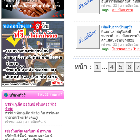
อนุสาวรีย์หล่อด้วยสัมฤทธิ์เ
เข้าชม: 33 | ความคิดเห็น:
Tags :
สถาปัตยกรรม
เมืองโบราณบ้านคูบัว
ดินแดนราชบุรีแห่งนี้ เคยเ
ทวารวดี สถาปัตยกรรมในเ
ด้านศิลปะจากช่างสมัย
เข้าชม: 33 | ความคิดเห็น:
Tags :
โบราณสถาน
โบร
หน้า :
1
...
4
5
6
7
{ พบ 33 รายการ }
บริษัททัวร์
บริษัท ภูเก็ต ฮอลิเดย์ เซ็นเตอร์ ทัวร์
จำกัด
ทัวร์นำเที่ยวภูเก็ต ทัวร์ภูเก็ต ทัวร์ทะเล
ราคาคนไทย โดยคนภูเ
เข้าชม: 133 | ความคิดเห็น: 0
เชียงใหม่วันเดอร์แลนด์ ทราเวล
บริษัททัวร์ชั้นนำของภาคเหนือ นำ