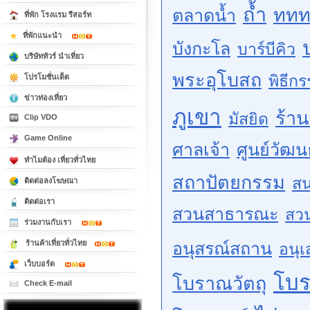
ถ้ำ
ททท
ตลาดน้ำ
ที่พัก โรงแรม รีสอร์ท
ที่พักแนะนำ
บังกะโล
บาร์บีคิว
บริษัททัวร์ นำเที่ยว
พระอุโบสถ
พิธีก
โปรโมชั่นเด็ด
ข่าวท่องเที่ยว
ภูเขา
ร้า
มัสยิด
Clip VDO
Game Online
ศาลเจ้า
ศูนย์วัฒ
ทำไมต้อง เที่ยวทั่วไทย
สถาปัตยกรรม
สน
ติดต่อลงโฆษณา
ติดต่อเรา
สวนสาธารณะ
สว
ร่วมงานกับเรา
ร้านค้าเที่ยวทั่วไทย
อนุสรณ์สถาน
อนุเ
เว็บบอร์ด
โบ
โบราณวัตถุ
Check E-mail