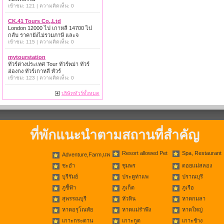
เข้าชม: 121 | ความคิดเห็น: 0
CK.41 Tours Co.,Ltd
London 12000 ไป เกาหลี 14700 ไป
กลับ ราคายังไม่รวมภาษี และจ
เข้าชม: 115 | ความคิดเห็น: 0
mytourstation
ทัวร์ต่างประเทศ Tour ทัวร์พม่า ทัวร์
ฮ่องกง ทัวร์เกาหลี ทัวร์
เข้าชม: 123 | ความคิดเห็น: 0
บริษัททัวร์ทั้งหมด
ที่พักแนะนำตามสถานที่สำคัญ
Resort allowed Pet
Spa, Restaurant
Adventure,Farm,แพ
ชะอำ
ชุมพร
ดอยแม่สลอง
บุรีรัมย์
ประตูท่าแพ
ปราณบุรี
ภูชี้ฟ้า
ภูเก็ต
ภูเรือ
สุพรรณบุรี
หัวหิน
หาดกมลา
หาดอรุโณทัย
หาดแม่รำพึง
หาดใหญ่
เกาะกระดาน
เกาะกูด
เกาะช้าง