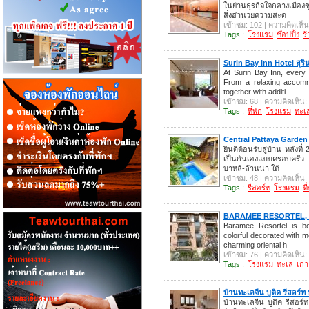
ในย่านธุรกิจใจกลางเมืองช
สิ่งอำนวยความสะด
เข้าชม: 102 | ความคิดเห็น
Tags :
โรงแรม
ช๊อปปิ้ง
ร
Surin Bay Inn Hotel สุรินท
At Surin Bay Inn, every 
From a relaxing accomm
together with additi
เข้าชม: 68 | ความคิดเห็น:
Tags :
ที่พัก
โรงแรม
ทะเ
Central Pattaya Garden
ยินดีต้อนรับสู่บ้าน หลังท
เป็นกันเองแบบครอบครัว
บาหลี-ล้านนา ใต้
เข้าชม: 48 | ความคิดเห็น:
Tags :
รีสอร์ท
โรงแรม
ที
BARAMEE RESORTEL,
Baramee Resortel is bo
colorful decorated with 
charming oriental h
เข้าชม: 76 | ความคิดเห็น:
Tags :
โรงแรม
ทะเล
เกา
บ้านทะเลจีน บูติค รีสอร์ท 
บ้านทะเลจีน บูติค รีสอร์ท