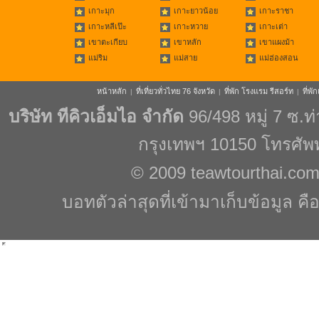
เกาะมุก
เกาะยาวน้อย
เกาะราชา
เกาะหลีเป๊ะ
เกาะหวาย
เกาะเต่า
เขาตะเกียบ
เขาหลัก
เขาแผงม้า
แม่ริม
แม่สาย
แม่ฮ่องสอน
หน้าหลัก
ที่เที่ยวทั่วไทย 76 จังหวัด
ที่พัก โรงแรม รีสอร์ท
ที่พ
|
|
|
บริษัท ทีคิวเอ็มไอ จำกัด
96/498 หมู่ 7 ซ.
กรุงเทพฯ 10150 โทรศัพ
© 2009
teawtourthai.co
บอทตัวล่าสุดที่เข้ามาเก็บข้อมูล คื