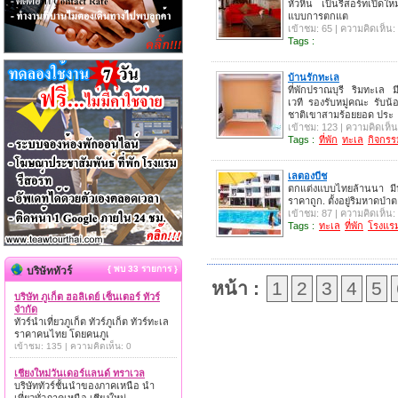
หัวหิน เป็นรีสอร์ทเปิดให
แบบการตกแต
เข้าชม: 65 | ความคิดเห็น:
Tags :
บ้านรักทะเล
ที่พักปราณบุรี ริมทะเล
เวที รองรับหมู่คณะ รับน้
ชาติเขาสามร้อยยอด ประ
เข้าชม: 123 | ความคิดเห็น
Tags :
ที่พัก
ทะเล
กิจกรร
เลตองบีช
ตกแต่งแบบไทยล้านนา มี
ราคาถูก. ตั้งอยู่ริมหาดป่าต
เข้าชม: 87 | ความคิดเห็น:
Tags :
ทะเล
ที่พัก
โรงแร
{ พบ 33 รายการ }
บริษัททัวร์
หน้า :
1
2
3
4
5
บริษัท ภูเก็ต ฮอลิเดย์ เซ็นเตอร์ ทัวร์
จำกัด
ทัวร์นำเที่ยวภูเก็ต ทัวร์ภูเก็ต ทัวร์ทะเล
ราคาคนไทย โดยคนภูเ
เข้าชม: 135 | ความคิดเห็น: 0
เชียงใหม่วันเดอร์แลนด์ ทราเวล
บริษัททัวร์ชั้นนำของภาคเหนือ นำ