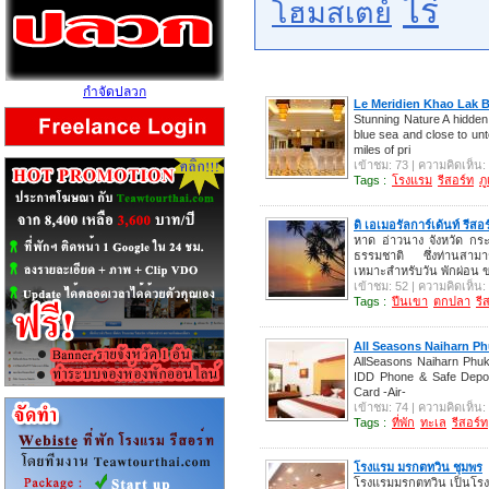
ไร่
โฮมสเตย์
กำจัดปลวก
Le Meridien Khao Lak 
Stunning Nature A hidden 
blue sea and close to un
miles of pri
เข้าชม: 73 | ความคิดเห็น:
Tags :
โรงแรม
รีสอร์ท
ภ
ดิ เอเมอรัลการ์เด้นท์ รีสอร
หาด อ่าวนาง จังหวัด กระ
ธรรมชาติ ซึ่งท่านสามาร
เหมาะสำหรับวัน พักผ่อน 
เข้าชม: 52 | ความคิดเห็น:
Tags :
ปีนเขา
ตกปลา
รี
All Seasons Naiharn Ph
AllSeasons Naiharn Phuke
IDD Phone & Safe Deposi
Card -Air-
เข้าชม: 74 | ความคิดเห็น:
Tags :
ที่พัก
ทะเล
รีสอร์ท
โรงแรม มรกตทวิน ชุมพร
โรงแรมมรกตทวิน เป็นโรงแรม