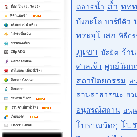
ถ้ำ
ททท
ตลาดน้ำ
ที่พัก โรงแรม รีสอร์ท
ที่พักแนะนำ
บังกะโล
บาร์บีคิว
บริษัททัวร์ นำเที่ยว
พระอุโบสถ
พิธีก
โปรโมชั่นเด็ด
ข่าวท่องเที่ยว
ภูเขา
ร้า
มัสยิด
Clip VDO
Game Online
ศาลเจ้า
ศูนย์วัฒ
ทำไมต้อง เที่ยวทั่วไทย
สถาปัตยกรรม
สน
ติดต่อลงโฆษณา
ติดต่อเรา
สวนสาธารณะ
สว
ร่วมงานกับเรา
ร้านค้าเที่ยวทั่วไทย
อนุสรณ์สถาน
อนุเ
เว็บบอร์ด
โบ
โบราณวัตถุ
Check E-mail