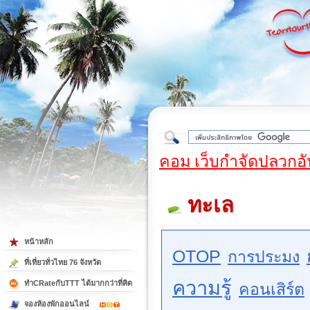
ใต้
คอม เว็บกำจัดปลวกอั
ทะเล
หน้าหลัก
OTOP
การประมง
ที่เที่ยวทั่วไทย 76 จังหวัด
ความรู้
ทำCRateกับTTT ได้มากกว่าที่คิด
คอนเสิร์ต
จองห้องพักออนไลน์