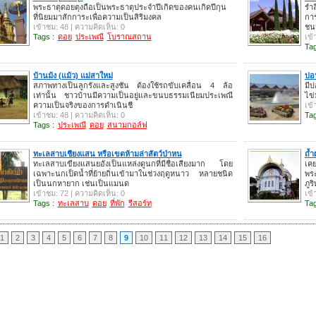
พระธาตุดอยตุงถือเป็นพระธาตุประจำปีเกิดของคนเกิดปีกุน
รำล
ที่นิยมมาสักการะเพื่อความเป็นสิริมงคล
กา
เข้าชม: 48 | ความคิดเห็น: 0
ชนน
Tags :
ดอย
ประเพณี
โบราณสถาน
เข้
Tag
บ้านม้ง (แม้ว) แม่สาใหม่
บ่อ
สภาพทางเป็นลูกรังและสูงชัน ต้องใช้รถขับเคลื่อน 4 ล้อ
มีบ
เท่านั้น ชาวบ้านมีความเป็นอยู่และขนบธรรมเนียมประเพณี
ไข่
ความเป็นจริงของการดำเนินชี
เข้
เข้าชม: 48 | ความคิดเห็น: 0
Tag
Tags :
ประเพณี
ดอย
สนามกอล์ฟ
ทะเลสาบเชียงแสน หรือเขตห้ามล่าสัตว์ป่าหน
ถ้ำ
ทะเลสาบเขียงแสนยอังเป็นแหล่งดูนกที่มีชื่อเสียงมาก โดย
เคย
เฉพาะนกเป็ดน้ำที่ย้ายถิ่นเข้ามาในช่วงฤดูหนาว หลายชนิด
พระ
เป็นนกหายาก เช่นเป็นแมนด
ภูร
เข้าชม: 72 | ความคิดเห็น: 0
เข้
Tags :
ทะเลสาบ
ดอย
ที่พัก
รีสอร์ท
Tag
1
2
3
4
5
6
7
8
9
10
11
12
13
14
15
16