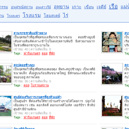
เรือ
อุทยาน
แม่น
เกาะ
เจดีย์
เขื่อน
กรรม
อนุสรณ์สถาน
อนุเสาวรีย์
โรงแรม
ไร่
โฮมสเตย์
าน
โรงละคร
สวนรุกขชาติแม่ฟ้าหลวง
สบ
เป็นจุดชมวิวที่สูงที่สุดของเทือกเขานางนอน ดอยช้างมูบมี
เป
เส้นทางเดินลัดเลาะเข้าไปในดงกุหลาบพันปี ยิ่งสวยงามมาก
เร
ในช่วงที่ดอกซากูระบานใน
บริ
เข้าชม: 40 | ความคิดเห็น: 0
เข้
Tags :
ฟาร์มเกษตร
ดอย
ที่พัก
Tag
สถูปดอยช้างมูบ
สถา
เป็นจุดชมวิวที่สูงที่สุดของดอยตุง มีพระสถูปช้างมูบ เป็นเจดีย์
เป็
ขนาดเล็ก ตั้งอยู่บนก้อนหินขนาดใหญ่ มีลักษณะเหมือนช้าง
คว
หมอบอยู่ สภาพโดย
กับ
เข้าชม: 36 | ความคิดเห็น: 0
เข้
Tags :
ดอย
โบราณสถาน
Tag
ศูนย์ส่งเสริมการเกษตรที่สูงหัวแม่คำ
ศูน
เป็นศูนย์ฯ ที่ส่งเสริมให้ชาวบ้านสร้างรายได้โดยการ ปลูกไม้
เป็
เมืองหนาว เช่น ดอกลิลลี่ ดอกแกลดิโอลัส เยอร์บีรา ทิวลิป
ลิป
ศูนย์ฯ มีบ้านพักแ
ลาย
เข้าชม: 40 | ความคิดเห็น: 0
เข้
Tags :
ฟาร์มเกษตร
ดอย
ที่พัก
Tag
วัดเจดีย์เจ็ดยอด
วัด