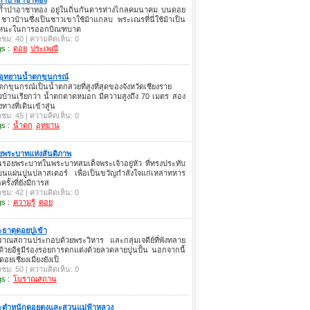
ดถ้ำป่าอาชาทอง อยู่ในถิ่นกันดารห่างไกลคมนาคม บนดอย
 ชาวบ้านซึ่งเป็นชาวเขาใช้ม้าแกลบ พระเณรที่นี่ใช้ม้าเป็น
หนะในการออกบิณฑบาต
าชม: 40 | ความคิดเห็น: 0
s :
ดอย
ประเพณี
อุทยานน้ำตกขุนกรณ์
ตกขุนกรณ์เป็นน้ำตกสวยที่สูงที่สุดของจังหวัดเชียงราย
บ้านเรียกว่า น้ำตกตาดหมอก มีความสูงถึง 70 เมตร สอง
งทางที่เดินเข้าสู่น
าชม: 45 | ความคิดเห็น: 0
s :
น้ำตก
อุทยาน
ยพระบาทแห่งสันติภาพ
นรอยพระบาทในพระบาทสมเด็จพระเจ้าอยู่หัว ที่ทรงประทับ
นแผ่นปูนปลาสเตอร์ เพื่อเป็นขวัญกำลังใจแก่เหล่าทหาร
อครั้งที่ยังมีการส
าชม: 42 | ความคิดเห็น: 0
s :
ความรู้
ดอย
ธาตุดอยปูเข้า
ราณสถานประกอบด้วยพระวิหาร และกลุ่มเจดีย์ที่พังทลาย
ด้วยอิฐมีร่องรอยการตกแต่งด้วยลวดลายปูนปั้น นอกจากนี้
อยเชียงเมี่ยงยังเป็
าชม: 50 | ความคิดเห็น: 0
s :
โบราณสถาน
ะตำหนักดอยตุงและสวนแม่ฟ้าหลวง