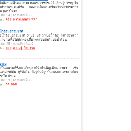
ึกถึง "แม่ฟ้าหลวง" ณ หอพระราชประวัติ เรียนรู้ปรัชญาใน
รดำรงพระชนม์ชีพ ของสมเด็จพระศรีนครินทราบรมราช
ี ผู้ทรงให้ชีว
าชม: 54 | ความคิดเห็น: 0
s :
ดอย
ฟาร์มเกษตร
ที่พัก
น้ำร้อนธรรมชาติ
่อน้ำร้อนธรรมชาติ 3 บ่อ บริเวณบ่อน้ำร้อนมีชาวบ้านนำ
มาขายเพื่อให้นักท่องเที่ยวทดสอบต้มในบ่อน้ำร้อน
าชม: 45 | ความคิดเห็น: 0
s :
ดอย
ความรู้
กิจกรรม
ผาจม
เป็นสถานที่ซึ่งพระภิกษุสงฆ์นั่งบำเพ็ญเพียรภาวนา เช่น
อาจารย์มั่น ภูริทัตโต ปัจจุบันมีรูปปั้นของพระอาจารย์มั่น
ิทัตโต ประด
าชม: 53 | ความคิดเห็น: 0
s :
วัด
ดอย