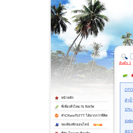
ที่เที่ยวภาคตะวันออก
ที่เที่ยวภาคใต้
อันดับ 1
OTO
หน้าหลัก
ดำน้
ที่เที่ยวทั่วไทย 76 จังหวัด
ประว
ทำCRateกับTTT ได้มากกว่าที่คิด
มัสยิ
จองห้องพักออนไลน์
สถา