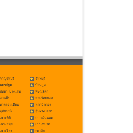
กาญจนบุรี
จันทบุรี
นครปฐม
บ้านกูด
พัทยา, บางแสน
พิษณุโลก
สวนผึ้ง
สามร้อยยอด
หาดจอมเทียน
หาดป่าตอง
อุทัยธานี
อุ้มผาง, ตาก
เกาะพีพี
เกาะมันนอก
เกาะสมุย
เกาะหมาก
เกาะไหง
เขาค้อ