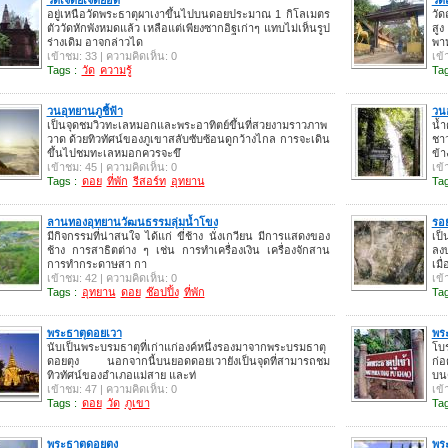
อยู่เหนือวัดพระธาตุผาเงาขึ้นไปบนดอยประมาณ 1 กิโลเมตร
วั
ตัววัดหักพังหมดแล้ว เหลือแต่เพียงซากอิฐเก่าๆ แทบไม่เห็นรูป
สูง
ร่างเดิม อาจกล่าวได
พา
เข้าชม: 33 | ความคิดเห็น: 0
เข้
Tags :
วัด
ความรู้
Tag
วนอุทยานภูชี้ฟ้า
วน
เป็นจุดชมวิวทะเลหมอกและพระอาทิตย์ขึ้นที่สวยงามราวภาพ
น้ำ
วาด ด้วยทิวทัศน์ของภูเขาสลับซับซ้อนดูกว้างไกล การจะเดิน
ชาว
ขึ้นไปชมทะเลหมอกควรจะขึ
ข้า
เข้าชม: 45 | ความคิดเห็น: 0
เข้
Tags :
ดอย
ที่พัก
รีสอร์ท
อุทยาน
Tag
ลานทองอุทยานวัฒนธรรมลุ่มน้ำโขง
รอ
มีกิจกรรมที่น่าสนใจ ได้แก่ ขี่ช้าง นั่งเกวียน มีการแสดงของ
เป็
ช้าง การสาธิตต่าง ๆ เช่น การทำเครื่องเงิน เครื่องจักสาน
ลงบ
การทำกระดาษสา กา
เมื่
เข้าชม: 42 | ความคิดเห็น: 0
เข้
Tags :
อุทยาน
ดอย
ช๊อปปิ้ง
ที่พัก
Tag
พระธาตุดอยเวา
พระ
นับเป็นพระบรมธาตุที่เก่าแก่องค์หนึ่งรองมาจากพระบรมธาตุ
โบ
ดอยตุง นอกจากนี้บนยอดดอยเวายังเป็นจุดที่สามารถชม
ก่อ
ทิวทัศน์ของอำเภอแม่สาย และท่
บนด
เข้าชม: 47 | ความคิดเห็น: 0
เข้
Tags :
ดอย
วัด
ภูเขา
Tag
พระธาตุดอยตุง
พร