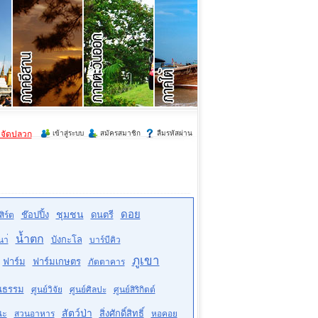
ำจัดปลวก
เข้าสู่ระบบ
สมัครสมาชิก
ลืมรหัสผ่าน
ดอย
ชุมชน
ช๊อปปิ้ง
ดนตรี
ิร์ต
น้ำตก
บังกะโล
นา่
บาร์บีคิว
ภูเขา
ฟาร์ม
ฟาร์มเกษตร
ภัตตาคาร
ฒนธรรม
ศูนย์วิจัย
ศูนย์ศิลปะ
ศูนย์สิริกิตต์
สัตว์ป่า
ณะ
สิ่งศักดิ์สิทธิ์
สวนอาหาร
หอคอย