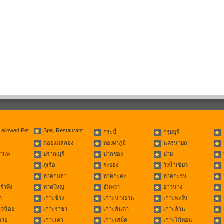
 allowed Pet
Spa, Restaurant
กระบี่
กรุยบุรี
ดอยแม่สลอง
ทองผาภูมิ
นครนายก
่าแพ
ปราณบุรี
ปากช่อง
ปาย
ภูเรือ
ระยอง
วังน้ำเขียว
หาดกมลา
หาดกะตะ
หาดกะรน
รำพึง
หาดใหญ่
อัมพวา
อ่าวนาง
ด
เกาะช้าง
เกาะนางยวน
เกาะพะงัน
าวน้อย
เกาะราชา
เกาะลันตา
เกาะล้าน
วาย
เกาะเต่า
เกาะเสม็ด
เกาะไม้ท่อน