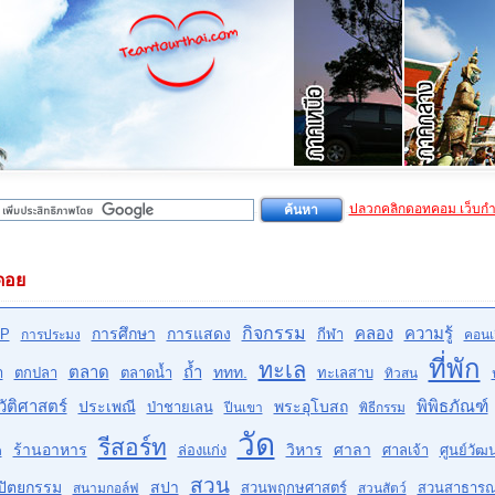
ปลวกคลิกดอทคอม เว็บก
ดอย
กิจกรรม
คลอง
ความรู้
การศึกษา
การแสดง
P
กีฬา
การประมง
คอนเส
ที่พัก
ทะเล
ตลาด
ถ้ำ
ททท.
ำ
ตกปลา
ตลาดน้ำ
ทะเลสาบ
ทิวสน
ัติศาสตร์
พิพิธภัณฑ์
ประเพณี
พระอุโบสถ
ป่าชายเลน
ปีนเขา
พิธีกรรม
วัด
รีสอร์ท
ร้านอาหาร
วิหาร
ศาลา
ล่องแก่ง
ศาลเจ้า
ศูนย์วั
ด
สวน
ปัตยกรรม
สปา
สวนพฤกษศาสตร์
สวนสาธาร
สนามกอล์ฟ
สวนสัตว์