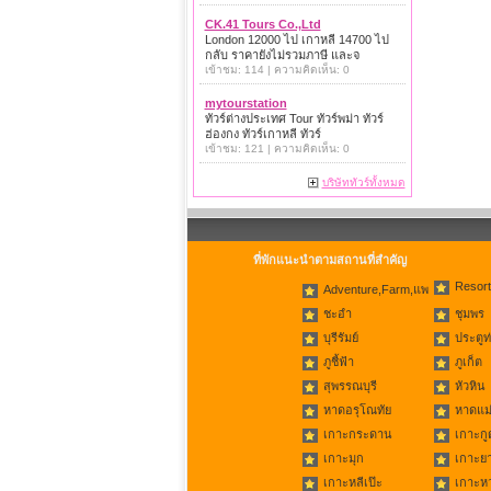
CK.41 Tours Co.,Ltd
London 12000 ไป เกาหลี 14700 ไป
กลับ ราคายังไม่รวมภาษี และจ
เข้าชม: 114 | ความคิดเห็น: 0
mytourstation
ทัวร์ต่างประเทศ Tour ทัวร์พม่า ทัวร์
ฮ่องกง ทัวร์เกาหลี ทัวร์
เข้าชม: 121 | ความคิดเห็น: 0
บริษัททัวร์ทั้งหมด
ที่พักแนะนำตามสถานที่สำคัญ
Resort
Adventure,Farm,แพ
ชะอำ
ชุมพร
บุรีรัมย์
ประตูท
ภูชี้ฟ้า
ภูเก็ต
สุพรรณบุรี
หัวหิน
หาดอรุโณทัย
หาดแม่
เกาะกระดาน
เกาะกู
เกาะมุก
เกาะย
เกาะหลีเป๊ะ
เกาะห