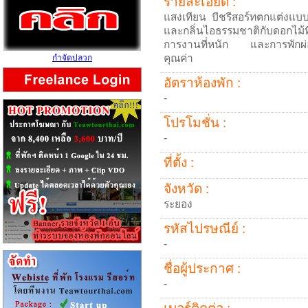
รายละเอียด :
แสงเทียน บีชรีสอร์ทตกแต่งแบบ
และกลิ่นไอธรรมชาติกับดอกไม้ที
การงานที่หนัก และการพักผ่อน
คุณค่า
กำจัดปลวก
อัตราห้องพัก :
-
โปรโมชั่น :
-
ที่ตั้ง :
จังหวัด :
ระยอง
รหัสไปรษณีย์ :
-
ชื่อผู้ประกาศ :
-