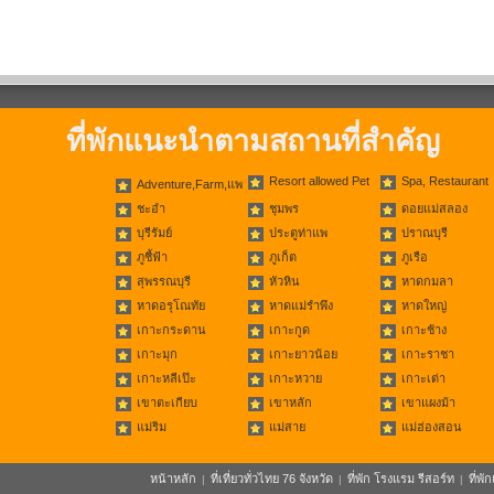
ที่พักแนะนำตามสถานที่สำคัญ
Resort allowed Pet
Spa, Restaurant
Adventure,Farm,แพ
ชะอำ
ชุมพร
ดอยแม่สลอง
บุรีรัมย์
ประตูท่าแพ
ปราณบุรี
ภูชี้ฟ้า
ภูเก็ต
ภูเรือ
สุพรรณบุรี
หัวหิน
หาดกมลา
หาดอรุโณทัย
หาดแม่รำพึง
หาดใหญ่
เกาะกระดาน
เกาะกูด
เกาะช้าง
เกาะมุก
เกาะยาวน้อย
เกาะราชา
เกาะหลีเป๊ะ
เกาะหวาย
เกาะเต่า
เขาตะเกียบ
เขาหลัก
เขาแผงม้า
แม่ริม
แม่สาย
แม่ฮ่องสอน
หน้าหลัก
ที่เที่ยวทั่วไทย 76 จังหวัด
ที่พัก โรงแรม รีสอร์ท
ที่พ
|
|
|