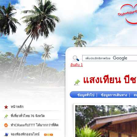
ใต้
อันดับ 1
แสงเทียน บีช
ข้อมูลทั่วไป
ข้อมูลการเดินทาง
สถ
หน้าหลัก
ที่เที่ยวทั่วไทย 76 จังหวัด
ทำCRateกับTTT ได้มากกว่าที่คิด
จองห้องพักออนไลน์