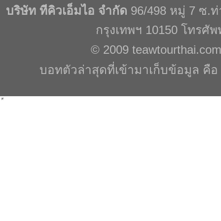
บริษัท ทีคิวเอ็มไอ จำกัด
96/498 หมู่ 7 ซ.
กรุงเทพฯ 10150 โทรศัพ
© 2009
teawtourthai.co
บอทตัวล่าสุดที่เข้ามาเก็บข้อมูล คื