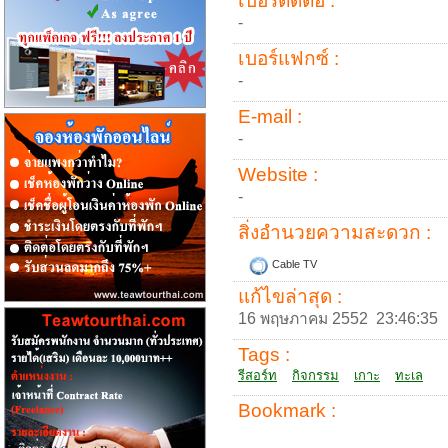
เบอร์ติดต่อ :
-
เบอร์แฟกซ์ :
-
E-mail :
-
Website :
-
สิ่งอำนวยความสะดวก :
Cable TV
แก้ไขล่าสุด :
16 พฤษภาคม 2552 23:46:35
Tags :
รีสอร์ท
กิจกรรม
เกาะ
ทะเล
Bookmark :