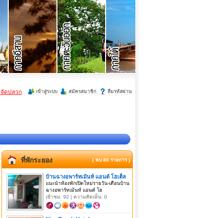
ำจัดปลวก
เข้าสู่ระบบ
สมัครสมาชิก
ลืมรหัสผ่าน
ที่พักระยอง
{ พบ 80 รายการ }
บ้านฉางอพาร์ทเม้นท์ แอนด์ โฮเต็ล
แนะนำห้องพักเปิดใหม่รายวัน-เดือนบ้าน
ฉางอพาร์ทเม้นท์ แอนด์ โฮ
เข้าชม: 92 | ความคิดเห็น: 0