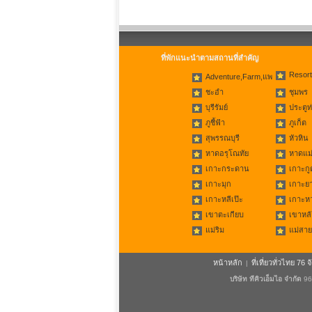
ที่พักแนะนำตามสถานที่สำคัญ
Resort
Adventure,Farm,แพ
ชะอำ
ชุมพร
บุรีรัมย์
ประตูท
ภูชี้ฟ้า
ภูเก็ต
สุพรรณบุรี
หัวหิน
หาดอรุโณทัย
หาดแม่
เกาะกระดาน
เกาะกู
เกาะมุก
เกาะย
เกาะหลีเป๊ะ
เกาะห
เขาตะเกียบ
เขาหลั
แม่ริม
แม่สาย
หน้าหลัก
ที่เที่ยวทั่วไทย 76 จ
|
บริษัท ทีคิวเอ็มไอ จำกัด
96/