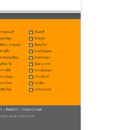
กาญจนบุรี
จันทบุรี
นครปฐม
บ้านกูด
พัทยา, บางแสน
พิษณุโลก
สวนผึ้ง
สามร้อยยอด
หาดจอมเทียน
หาดป่าตอง
อุทัยธานี
อุ้มผาง, ตาก
เกาะพีพี
เกาะมันนอก
เกาะสมุย
เกาะหมาก
เกาะไหง
เขาค้อ
เชียงใหม่
แก่งกระจาน
ยว
ติดต่อเรา
Check E-mail
|
|
1-0180 แฟกซ์ 0-2451-0179