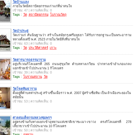
วัดบ้านแลง
ภายในวัดมีสถาปัตยกรรมเก่าแก่ที่น่าสนใจ
เข้าชม: 47 | ความคิดเห็น: 0
Tags :
วัด
สถาปัตยกรรม
โบราณวัตถุ
วัดป่าประดู่
วัดเก่าแก่ สันนิษฐานว่า สร้างในสมัยกรุงศรีอยุธยา ได้รับการยกฐานะเป็นพระอาราม
หลวงตั้งแต่ปี พ.ศ. 2523 ภายในวัดมีสิ่งที่น่าสนใจ
เข้าชม: 63 | ความคิดเห็น: 0
Tags :
วัด
ประวัติศาสตร์
เกาะ
วัดสารนารถธรรมาราม
อยู่บริเวณกิโลเมตรที่ 265 ถนนสุขุมวิท ตำบลทางเกวียน ปากทางเข้าอำเภอแกลง
แยกซ้ายเข้าไปประมาณ 1 กิโลเมตร
เข้าชม: 39 | ความคิดเห็น: 0
Tags :
โบราณสถาน
วัด
วัดโขดทิมธาราม
ตั้งอยู่ที่ตำบลท่าประดู่ สร้างขึ้นเมื่อราว พ.ศ. 2007 ผู้สร้างชื่อทิม เป็นเจ้าเมืองระยองใน
สมัยนั้น
เข้าชม: 53 | ความคิดเห็น: 0
ศาลสมเด็จกรมหลวงชุมพรฯ
อยู่ตรงข้ามกับทางแยกเข้าอุทยานแห่งชาติเขาชะเมา-เขาวง ตรงกิโลเมตรที่ 278
เลี้ยวขวาเข้าไปประมาณ 10 กิโลเมตร
เข้าชม: 50 | ความคิดเห็น: 0
Tags :
อุทยาน