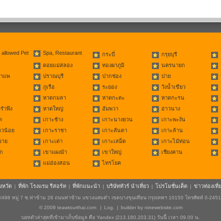
 allowed Pet
Spa, Restaurant
กระบี่
กรุยบุรี
ดอยแม่สลอง
ทองผาภูมิ
นครนายก
่าแพ
ปราณบุรี
ปากช่อง
ปาย
ภูเรือ
ระยอง
วังน้ำเขียว
หาดกมลา
หาดกะตะ
หาดกะรน
รำพึง
หาดใหญ่
อัมพวา
อ่าวนาง
ด
เกาะช้าง
เกาะนางยวน
เกาะพะงัน
าวน้อย
เกาะราชา
เกาะลันตา
เกาะล้าน
วาย
เกาะเต่า
เกาะเสม็ด
เกาะไม้ท่อน
ก
เขาแผงม้า
เขาใหญ่
เชียงคาน
แม่ฮ่องสอน
ไทรโยค
ังหวัด
ที่พัก โรงแรม รีสอร์ท
ที่พักแนะนำ
บริษัททัวร์ นำเที่ยว
โปรโมชั่นเด็ด
ข่าวท่องเที่
|
|
|
|
|
498 หมู่ 7 ซ.ท่าข้าม 28 ถนนท่าข้าม แขวงแสมดำ เขตบางขุนเทียน กรุงเทพฯ 10150 โทรศัพท์ 0-245
© 2009
teawtourthai.com
|
Log.
|
builder by
ninewebsite.com
บอทตัวล่าสุดที่เข้ามาเก็บข้อมูล คือ Yandex (213.180.203.31) วันนี้ เวลา 09.00 น.