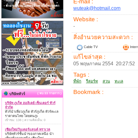
E-mail :
wuteak@hotmail.com
Website :
-
สิ่งอำนวยความสะดวก :
Cable TV
Inter
แก้ไขล่าสุด :
05 พฤษภาคม 2554 20:27:52
Tags :
ที่พัก
รีสอร์ท
สวน
ทะเล
Bookmark :
{ พบ 33 รายการ }
บริษัททัวร์
บริษัท ภูเก็ต ฮอลิเดย์ เซ็นเตอร์ ทัวร์
จำกัด
ทัวร์นำเที่ยวภูเก็ต ทัวร์ภูเก็ต ทัวร์ทะเล
ราคาคนไทย โดยคนภูเ
เข้าชม: 136 | ความคิดเห็น: 0
เชียงใหม่วันเดอร์แลนด์ ทราเวล
บริษัททัวร์ชั้นนำของภาคเหนือ นำ