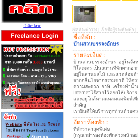
กำจัดปลวก
เช็คห้องพักว่าง |
เช็คชื่อผู้จองห้องพัก |
ชื่อที่พัก :
บ้านสวนบรรจงอักษร
รายละเอียด :
บ้านสวนบรรจงอักษร อยู่ในจัง
กิโลเมตร เป็นสถานที่พักตากอา
อยู่ในสวนผลไม้ และแวดล้อมด
จากกลิ่นไอจากธรรมชาติ ให้ความ
ความสะดวก อาทิ เครื่องทำน้ำอุ
Internet ไร้สายไว้คอยให้บริการ ที
และอยู่ใกล้หาดแหลมแม่พิมพ์เพี
สำคัญ
เรายินดีให้บริการทุกท่านด้วยค
อัตราห้องพัก :
ที่พักราคาสุดพิเศษ
(กรุณาสำรองห้องพักล่วงหน้าอย่