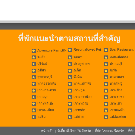
ที่พักแนะนำตามสถานที่สำคัญ
Resort allowed Pet
Spa, Restaurant
Adventure,Farm,แพ
ชะอำ
ชุมพร
ดอยแม่สลอง
บุรีรัมย์
ประตูท่าแพ
ปราณบุรี
ภูชี้ฟ้า
ภูเก็ต
ภูเรือ
สุพรรณบุรี
หัวหิน
หาดกมลา
หาดอรุโณทัย
หาดแม่รำพึง
หาดใหญ่
เกาะกระดาน
เกาะกูด
เกาะช้าง
เกาะมุก
เกาะยาวน้อย
เกาะราชา
เกาะหลีเป๊ะ
เกาะหวาย
เกาะเต่า
เขาตะเกียบ
เขาหลัก
เขาแผงม้า
แม่ริม
แม่สาย
แม่ฮ่องสอน
หน้าหลัก
ที่เที่ยวทั่วไทย 76 จังหวัด
ที่พัก โรงแรม รีสอร์ท
ที่พ
|
|
|