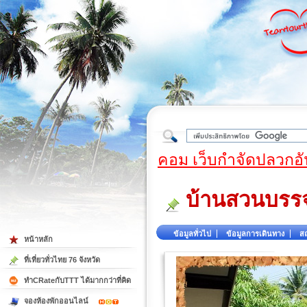
ใต้
คอม เว็บกำจัดปลวกอั
บ้านสวนบรร
ข้อมูลทั่วไป
ข้อมูลการเดินทาง
สถ
หน้าหลัก
ที่เที่ยวทั่วไทย 76 จังหวัด
ทำCRateกับTTT ได้มากกว่าที่คิด
จองห้องพักออนไลน์