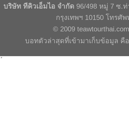
บริษัท ทีคิวเอ็มไอ จำกัด
96/498 หมู่ 7 ซ.
กรุงเทพฯ 10150 โทรศัพ
© 2009
teawtourthai.co
บอทตัวล่าสุดที่เข้ามาเก็บข้อมูล คื