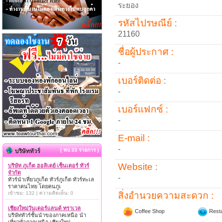
ระยอง
รหัสไปรษณีย์ :
21160
ชื่อผู้ประกาศ :
-
เบอร์ติดต่อ :
-
เบอร์แฟกซ์ :
-
E-mail :
-
{ พบ 33 รายการ }
บริษัททัวร์
Website :
บริษัท ภูเก็ต ฮอลิเดย์ เซ็นเตอร์ ทัวร์
จำกัด
-
ทัวร์นำเที่ยวภูเก็ต ทัวร์ภูเก็ต ทัวร์ทะเล
ราคาคนไทย โดยคนภูเ
เข้าชม: 132 | ความคิดเห็น: 0
สิ่งอำนวยความสะดวก :
เชียงใหม่วันเดอร์แลนด์ ทราเวล
Coffee Shop
Resta
บริษัททัวร์ชั้นนำของภาคเหนือ นำ