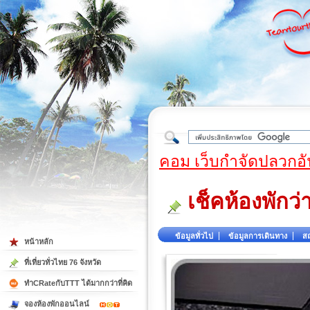
ใต้
คอม เว็บกำจัดปลวกอั
เช็คห้องพักว่
ข้อมูลทั่วไป
ข้อมูลการเดินทาง
สถ
หน้าหลัก
ที่เที่ยวทั่วไทย 76 จังหวัด
ทำCRateกับTTT ได้มากกว่าที่คิด
จองห้องพักออนไลน์