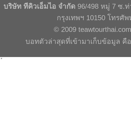
บริษัท ทีคิวเอ็มไอ จำกัด
96/498 หมู่ 7 ซ.
กรุงเทพฯ 10150 โทรศัพ
© 2009
teawtourthai.co
บอทตัวล่าสุดที่เข้ามาเก็บข้อมูล คื