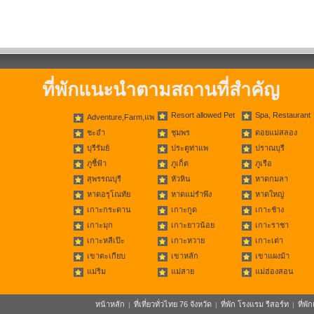
ที่พักแนะนำตามสถานที่สำคัญ
Resort allowed Pet
Spa, Restaurant
Adventure,Farm,แพ
ชะอำ
ชุมพร
ดอยแม่สลอง
บุรีรัมย์
ประตูท่าแพ
ปราณบุรี
ภูชี้ฟ้า
ภูเก็ต
ภูเรือ
สุพรรณบุรี
หัวหิน
หาดกมลา
หาดอรุโณทัย
หาดแม่รำพึง
หาดใหญ่
เกาะกระดาน
เกาะกูด
เกาะช้าง
เกาะมุก
เกาะยาวน้อย
เกาะราชา
เกาะหลีเป๊ะ
เกาะหวาย
เกาะเต่า
เขาตะเกียบ
เขาหลัก
เขาแผงม้า
แม่ริม
แม่สาย
แม่ฮ่องสอน
หน้าหลัก
ที่เที่ยวทั่วไทย 76 จังหวัด
ที่พัก โรงแรม รีสอร์ท
ที่พ
|
|
|