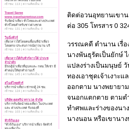
เที่ยวทั่วภาคเหนือ เชียงใหม่
เข้าชม: 113 | ความคิดเห็น: 0
Travel Spree
ติดต่อวนอุทยานเขานา
www.travelspreetour.com
รับจัดนำเที่ยว ทั่วไทยและต่างประเทศ
ต่อ 305 โทรสาร 0 3
ทัวร์ไทยสำหรับชาวต่างชาต
เข้าชม: 131 | ความคิดเห็น: 0
วินนิ่งทัวร์
เที่ยวลาวใต้โดยคนพื้อนที่นำเที่ยว
วรรณคดี ตำนาน เรื่อง
โดยตรง ประสบการณ์ยาวนาน บริ
เข้าชม: 116 | ความคิดเห็น: 0
นางพันธุรัตเป็นยักษ์
เที่ยวลาวใต้กับทัวร์ลาวใต้ ปากเซ
จำปาสัก
แปลงร่างเป็นมนุษย์ ว
มีรถตู้นำเที่ยวที่อุบลและ กทม.ให้เช่า มี
คำตอบให้ทุกคำถามเกี่
ทองเอาชุดเจ้าเงาะแล
เข้าชม: 145 | ความคิดเห็น: 0
สไมล์ไทยทัวร์
ออกตาม นางพยายามอ้อ
บริการนำเที่ยว เช่ารถตู้ 24 ชม.
เข้าชม: 124 | ความคิดเห็น: 0
จนอกแตกตาย ตามตำนา
บริษัท คูลทริป ทราเวล จำกัด
บริการรับจัดนำท่องเที่ยว ในประเทศ
ทำศพและร่างของนางก็ไ
และ ต่างประเทศ รับจองที่
เข้าชม: 103 | ความคิดเห็น: 0
นางนอน หรือเขานางพัน
ทัวร์กันเอง
"ทัวร์กันเอง" บริการนำเที่ยว จัดทัวร์
ท่องเที่ยวใน