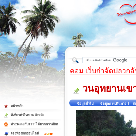
ใต้
คอม เว็บกำจัดปลวกอั
วนอุทยานเขา
ข้อมูลทั่วไป
ข้อมูลการเดินทาง
สถ
หน้าหลัก
ที่เที่ยวทั่วไทย 76 จังหวัด
ทำCRateกับTTT ได้มากกว่าที่คิด
จองห้องพักออนไลน์