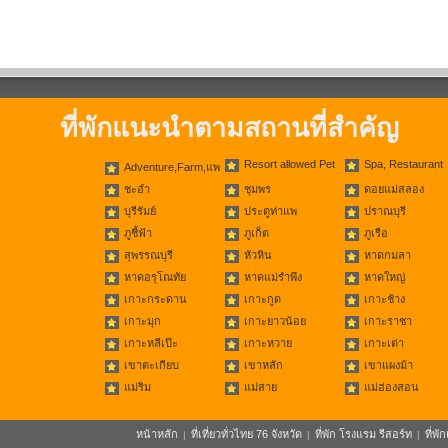
ที่พักแนะนำตามสถานที่สำคัญ
Resort allowed Pet
Spa, Restaurant
Adventure,Farm,แพ
ชะอำ
ชุมพร
ดอยแม่สลอง
บุรีรัมย์
ประตูท่าแพ
ปราณบุรี
ภูชี้ฟ้า
ภูเก็ต
ภูเรือ
สุพรรณบุรี
หัวหิน
หาดกมลา
หาดอรุโณทัย
หาดแม่รำพึง
หาดใหญ่
เกาะกระดาน
เกาะกูด
เกาะช้าง
เกาะมุก
เกาะยาวน้อย
เกาะราชา
เกาะหลีเป๊ะ
เกาะหวาย
เกาะเต่า
เขาตะเกียบ
เขาหลัก
เขาแผงม้า
แม่ริม
แม่สาย
แม่ฮ่องสอน
หน้าหลัก
ที่เที่ยวทั่วไทย 76 จังหวัด
ที่พัก โรงแรม รีสอร์ท
ที่พ
|
|
|