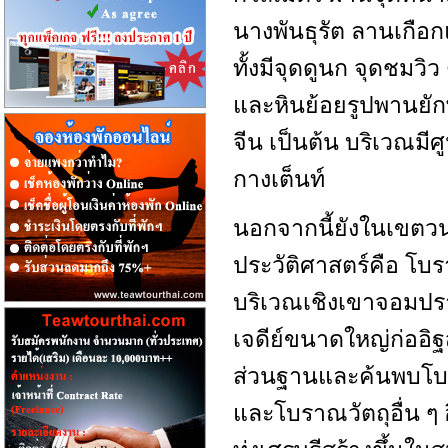
นางพันธุรัต ลานเกือก
ทั้งมีจุดดูนก จุดชมวิว
และหินย้อยรูปพานยัก
จีน เป็นต้น บริเวณมีศ
กางเต็นท์
นอกจากนี้ยังในเขตวน
ประวัติศาสตร์คือ โบร
บริเวณเชิงเขาจอมปร
เจดีย์ขนาดใหญ่ก่ออิ
ส่วนฐานและค้นพบโบร
และโบราณวัตถุอื่น ๆ