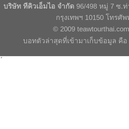
บริษัท ทีคิวเอ็มไอ จำกัด
96/498 หมู่ 7 ซ.
กรุงเทพฯ 10150 โทรศัพ
© 2009
teawtourthai.co
บอทตัวล่าสุดที่เข้ามาเก็บข้อมูล คื