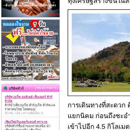
ทุ่งเศรษฐีสร้างขึ้นใน
{ พบ 33 รายการ }
บริษัททัวร์
บริษัท ภูเก็ต ฮอลิเดย์ เซ็นเตอร์ ทัวร์
จำกัด
การเดินทางที่สะดวก ค
ทัวร์นำเที่ยวภูเก็ต ทัวร์ภูเก็ต ทัวร์ทะเล
ราคาคนไทย โดยคนภูเ
เข้าชม: 132 | ความคิดเห็น: 0
แยกนิคม ก่อนถึงชะอ
เชียงใหม่วันเดอร์แลนด์ ทราเวล
เข้าไปอีก 4.5 กิโลเม
บริษัททัวร์ชั้นนำของภาคเหนือ นำ