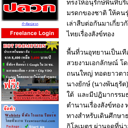
ทรงให้อนุรักษ์พื้นที่บ
มรดกของชาติ ให้คนรุ่
เล่าสืบต่อกันมาเกี่ย
กำจัดปลวก
ไทยเรื่องสังข์ทอง
พื้นที่วนอุทยานเป็นเท
สวยงามเอกลักษณ์ โด
ถนนใหญ่ ทอดยาวตามแ
นางยักษ์ (นางพันธุรัต
ใต้ และมีปฎิมากรรมธร
ตำนานเรื่องสังข์ทอง
ทางสำหรับเดินศึกษา
กิโลเมตร ผ่านจุดที่น