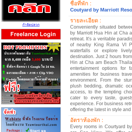
ชื่อที่พัก :
Coutyard by Marriott Res
รายละเอียด :
กำจัดปลวก
Conveniently situated betw
by Marriott Hua Hin at Cha a
retreat. It's a veritable para
of nearby King Rama VI Pa
waterfalls or explore live
destination. Just 2 hours fro
Hin at Cha am Beach Thailan
entertainment options for f
amenities for business trav
environment. From the stu
plush bedding, dramatic oc
access, to the tempting cho
cater to every taste, gues
experience. For business retr
offering the latest in style an
อัตราห้องพัก :
Every rooms in Courtyard b