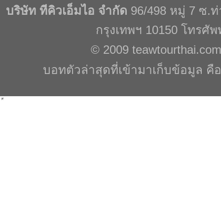
บริษัท ทีคิวเอ็มไอ จำกัด
96/498 หมู่ 7 ซ.
กรุงเทพฯ 10150 โทรศัพ
© 2009
teawtourthai.co
บอทตัวล่าสุดที่เข้ามาเก็บข้อมูล คื