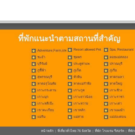
ที่พักแนะนำตามสถานที่สำคัญ
Resort allowed Pet
Spa, Restaurant
Adventure,Farm,แพ
ชะอำ
ชุมพร
ดอยแม่สลอง
บุรีรัมย์
ประตูท่าแพ
ปราณบุรี
ภูชี้ฟ้า
ภูเก็ต
ภูเรือ
สุพรรณบุรี
หัวหิน
หาดกมลา
หาดอรุโณทัย
หาดแม่รำพึง
หาดใหญ่
เกาะกระดาน
เกาะกูด
เกาะช้าง
เกาะมุก
เกาะยาวน้อย
เกาะราชา
เกาะหลีเป๊ะ
เกาะหวาย
เกาะเต่า
เขาตะเกียบ
เขาหลัก
เขาแผงม้า
แม่ริม
แม่สาย
แม่ฮ่องสอน
หน้าหลัก
ที่เที่ยวทั่วไทย 76 จังหวัด
ที่พัก โรงแรม รีสอร์ท
ที่พ
|
|
|