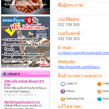
ชื่อผู้ประกาศ :
-
เบอร์ติดต่อ :
032 708 300
เบอร์แฟกซ์ :
032 708 303
E-mail :
cy.hhqcy.rsvn@courtyard.co
Website :
http://marriott.com/hhqcy
{ พบ 33 รายการ }
บริษัททัวร์
สิ่งอำนวยความสะดวก :
บริษัท ภูเก็ต ฮอลิเดย์ เซ็นเตอร์ ทัวร์
Cable TV
Coffe
จำกัด
ทัวร์นำเที่ยวภูเก็ต ทัวร์ภูเก็ต ทัวร์ทะเล
Fitness
Inter
ราคาคนไทย โดยคนภูเ
เข้าชม: 127 | ความคิดเห็น: 0
Swimming Pool
Resta
เชียงใหม่วันเดอร์แลนด์ ทราเวล
แก้ไขล่าสุด :
บริษัททัวร์ชั้นนำของภาคเหนือ นำ