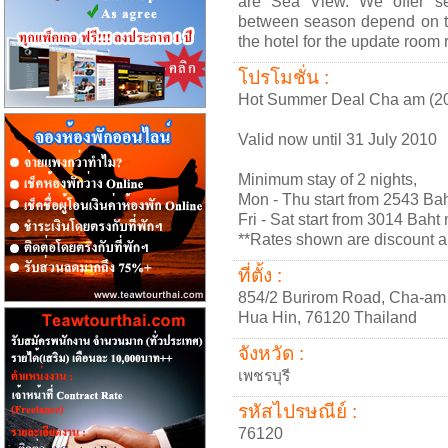
are Sea View. We offer se
between season depend on th
the hotel for the update room r
โปรโมชั่น :
Hot Summer Deal Cha am (20
Valid now until 31 July 2010
Minimum stay of 2 nights,
Mon - Thu start from 2543 Bah
Fri - Sat start from 3014 Baht 
**Rates shown are discount al
ที่ตั้ง :
854/2 Burirom Road, Cha-am
Hua Hin, 76120 Thailand
จังหวัด :
เพชรบุรี
รหัสไปรษณีย์ :
76120