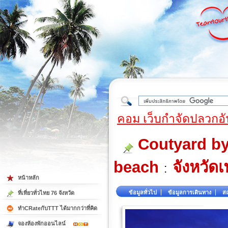
ใต้
คอม เว็บกำจัดปลวกอั
Coutyard by
beach
จังหวัดเ
:
หน้าหลัก
ข้อมูลทั่วไป
ข้อมูลการเดินทาง
สถ
ที่เที่ยวทั่วไทย 76 จังหวัด
ทำCRateกับTTT ได้มากกว่าที่คิด
จองห้องพักออนไลน์