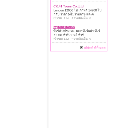
CK.41 Tours Co.,Ltd
London 12000 ไป เกาหลี 14700 ไป
กลับ ราคายังไม่รวมภาษี และจ
เข้าชม: 114 | ความคิดเห็น: 0
mytourstation
ทัวร์ต่างประเทศ Tour ทัวร์พม่า ทัวร์
ฮ่องกง ทัวร์เกาหลี ทัวร์
เข้าชม: 122 | ความคิดเห็น: 0
บริษัททัวร์ทั้งหมด