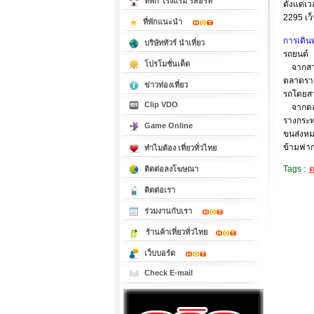
ที่พัก โรงแรม รีสอร์ท
ตั้งแต่เ
2295 เว
ที่พักแนะนำ
การเดิน
บริษัททัวร์ นำเที่ยว
รถยนต์
โปรโมชั่นเด็ด
จากสามแ
ตลาดราง
ข่าวท่องเที่ยว
รถโดยส
Clip VDO
จากตลา
รางกระท
Game Online
ขนส่งหม
ข้ามฟาก
ทำไมต้อง เที่ยวทั่วไทย
Tags :
ต
ติดต่อลงโฆษณา
ติดต่อเรา
ร่วมงานกับเรา
ร้านค้าเที่ยวทั่วไทย
เว็บบอร์ด
Check E-mail