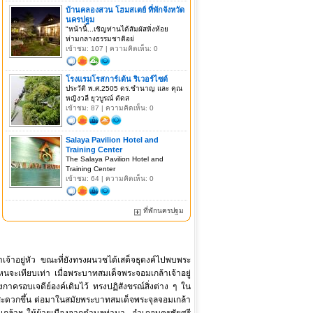
บ้านคลองสวน โฮมสเตย์ ที่พักจังหวัด
นครปฐม
"หน้านี้...เชิญท่านได้สัมผัสหิ่งห้อย
ท่ามกลางธรรมชาติอย่
เข้าชม: 107 | ความคิดเห็น: 0
โรงแรมโรสการ์เด้น ริเวอร์ไซด์
ประวัติ พ.ศ.2505 ดร.ชำนาญ และ คุณ
หญิงวลี ยุวบูรณ์ ตัดส
เข้าชม: 87 | ความคิดเห็น: 0
Salaya Pavilion Hotel and
Training Center
The Salaya Pavilion Hotel and
Training Center
เข้าชม: 64 | ความคิดเห็น: 0
ที่พักนครปฐม
อยู่หัว ขณะที่ยังทรงผนวชได้เสด็จธุดงค์ไปพบพระ
่ไหนจะเทียบเท่า เมื่อพระบาทสมเด็จพระจอมเกล้าเจ้าอยู่
งกาครอบเจดีย์องค์เดิมไว้ ทรงปฏิสังขรณ์สิ่งต่าง ๆ ใน
มสะดวกขึ้น ต่อมาในสมัยพระบาทสมเด็จพระจุลจอมเกล้า
โปรดเกล้าฯ ให้ย้ายเมืองจากตำบลท่านา อำเภอนครชัยศรี