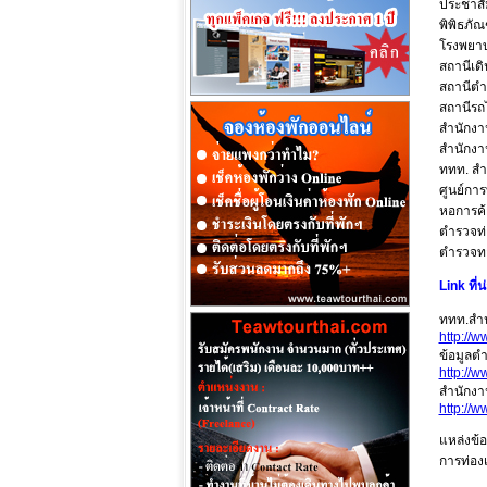
ประชาสั
พิพิธภัณ
โรงพยาบ
สถานีเด
สถานีตำ
สถานีรถ
สำนักงา
สำนักงา
ททท. สำ
ศูนย์กา
หอการค้
ตำรวจท่อ
ตำรวจท
Link ที่
ททท.สำ
http://
ข้อมูลต
http://
สำนักงา
http://
แหล่งข้อ
การท่อง