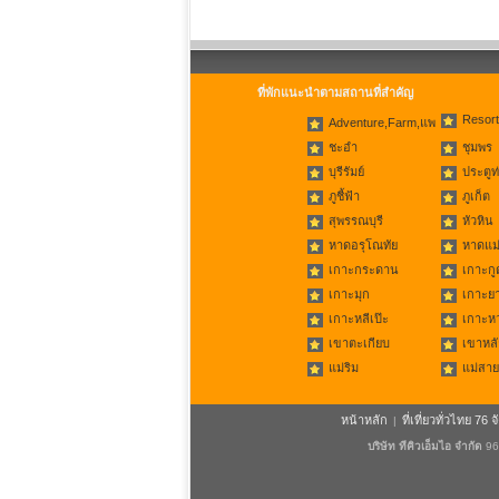
ที่พักแนะนำตามสถานที่สำคัญ
Resort
Adventure,Farm,แพ
ชะอำ
ชุมพร
บุรีรัมย์
ประตูท
ภูชี้ฟ้า
ภูเก็ต
สุพรรณบุรี
หัวหิน
หาดอรุโณทัย
หาดแม่
เกาะกระดาน
เกาะกู
เกาะมุก
เกาะย
เกาะหลีเป๊ะ
เกาะห
เขาตะเกียบ
เขาหลั
แม่ริม
แม่สาย
หน้าหลัก
ที่เที่ยวทั่วไทย 76 จ
|
บริษัท ทีคิวเอ็มไอ จำกัด
96/