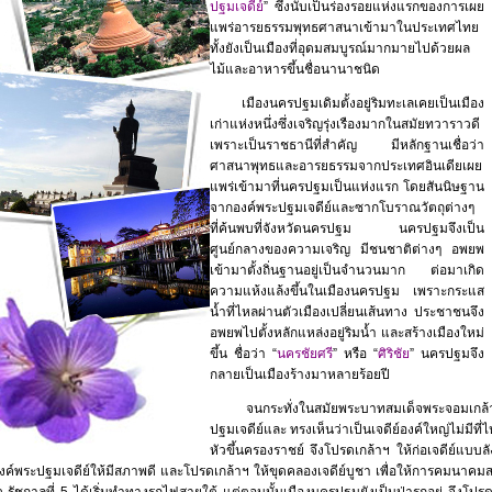
ปฐมเจดีย์
” ซึ่งนับเป็นร่องรอยแห่งแรกของการเผย
แพร่อารยธรรมพุทธศาสนาเข้ามาในประเทศไทย
ทั้งยังเป็นเมืองที่อุดมสมบูรณ์มากมายไปด้วยผล
ไม้และอาหารขึ้นชื่อนานาชนิด
เมืองนครปฐมเดิมตั้งอยู่ริมทะเลเคยเป็นเมือง
เก่าแห่งหนึ่งซึ่งเจริญรุ่งเรืองมากในสมัยทวาราวดี
เพราะเป็นราชธานีที่สำคัญ มีหลักฐานเชื่อว่า
ศาสนาพุทธและอารยธรรมจากประเทศอินเดียเผย
แพร่เข้ามาที่นครปฐมเป็นแห่งแรก โดยสันนิษฐาน
จากองค์พระปฐมเจดีย์และซากโบราณวัตถุต่างๆ
ที่ค้นพบที่จังหวัดนครปฐม นครปฐมจึงเป็น
ศูนย์กลางของความเจริญ มีชนชาติต่างๆ อพยพ
เข้ามาตั้งถิ่นฐานอยู่เป็นจำนวนมาก ต่อมาเกิด
ความแห้งแล้งขึ้นในเมืองนครปฐม เพราะกระแส
น้ำที่ไหลผ่านตัวเมืองเปลี่ยนเส้นทาง ประชาชนจึง
อพยพไปตั้งหลักแหล่งอยู่ริมน้ำ และสร้างเมืองใหม่
ขึ้น ชื่อว่า “
นครชัยศรี
” หรือ “
ศิริชัย
” นครปฐมจึง
กลายเป็นเมืองร้างมาหลายร้อยปี
จนกระทั่งในสมัยพระบาทสมเด็จพระจอมเกล้าเจ้า
ปฐมเจดีย์และ ทรงเห็นว่าเป็นเจดีย์องค์ใหญ่ไม่มีที
หัวขึ้นครองราชย์ จึงโปรดเกล้าฯ ให้ก่อเจดีย์แบบลั
งค์พระปฐมเจดีย์ให้มีสภาพดี และโปรดเกล้าฯ ให้ขุดคลองเจดีย์บูชา เพื่อให้การคมนาค
หัว รัชกาลที่ 5 ได้เริ่มทำทางรถไฟสายใต้ แต่ตอนนั้นเมืองนครปฐมยังเป็นป่ารกอยู่ จึง