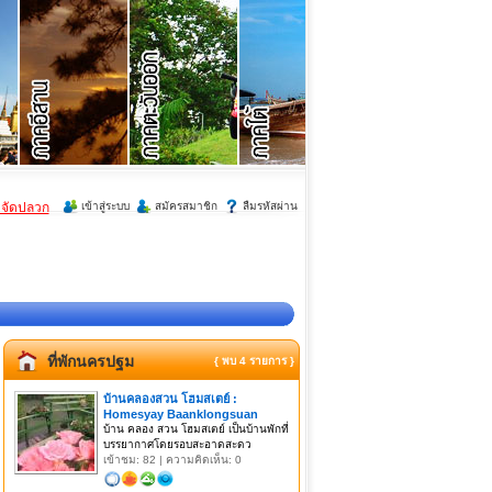
ำจัดปลวก
เข้าสู่ระบบ
สมัครสมาชิก
ลืมรหัสผ่าน
ที่พักนครปฐม
{ พบ 4 รายการ }
บ้านคลองสวน โฮมสเตย์ :
Homesyay Baanklongsuan
บ้าน คลอง สวน โฮมสเตย์ เป็นบ้านพักที่
บรรยากาศโดยรอบสะอาดสะดว
เข้าชม: 82 | ความคิดเห็น: 0