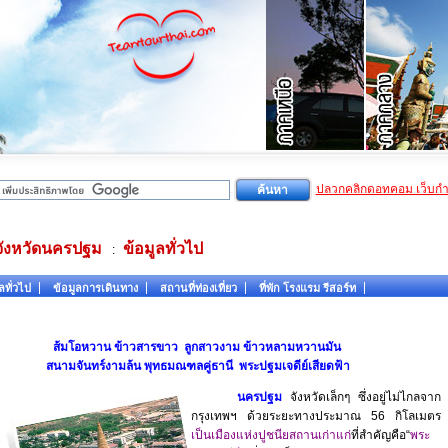
ปลวกคลิกดอทคอม เว็บก
จังหวัดนครปฐม
ข้อมูลทั่วไป
:
ลทั่วไป
ข้อมูลการเดินทาง
สถานที่ท่องเที่ยว
ที่พัก โรงแรม รีสอร์ท
ส้มโอหวาน ข้าวสารขาว ลูกสาวงาม ข้าวหลามหวานมัน
สนามจันทร์งามล้น พุทธมณฑลคู่ธานี พระปฐมเจดีย์เสียดฟ้า
นครปฐม
จังหวัดเล็กๆ ซึ่งอยู่ไม่ไกลจาก
กรุงเทพฯ ด้วยระยะทางประมาณ 56 กิโลเมตร
เป็นเมืองแห่งปูชนียสถานเก่าแก่
ที่สำคัญคือ“
พระ