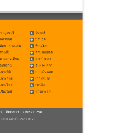
กาญจนบุรี
จันทบุรี
นครปฐม
บ้านกูด
พัทยา, บางแสน
พิษณุโลก
สวนผึ้ง
สามร้อยยอด
หาดจอมเทียน
หาดป่าตอง
อุทัยธานี
อุ้มผาง, ตาก
เกาะพีพี
เกาะมันนอก
เกาะสมุย
เกาะหมาก
เกาะไหง
เขาค้อ
เชียงใหม่
แก่งกระจาน
ยว
ติดต่อเรา
Check E-mail
|
|
1-0180 แฟกซ์ 0-2451-0179