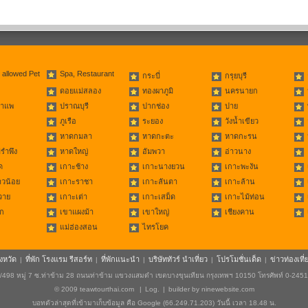
 allowed Pet
Spa, Restaurant
กระบี่
กรุยบุรี
ดอยแม่สลอง
ทองผาภูมิ
นครนายก
่าแพ
ปราณบุรี
ปากช่อง
ปาย
ภูเรือ
ระยอง
วังน้ำเขียว
หาดกมลา
หาดกะตะ
หาดกะรน
รำพึง
หาดใหญ่
อัมพวา
อ่าวนาง
ด
เกาะช้าง
เกาะนางยวน
เกาะพะงัน
าวน้อย
เกาะราชา
เกาะลันตา
เกาะล้าน
วาย
เกาะเต่า
เกาะเสม็ด
เกาะไม้ท่อน
ก
เขาแผงม้า
เขาใหญ่
เชียงคาน
แม่ฮ่องสอน
ไทรโยค
ังหวัด
ที่พัก โรงแรม รีสอร์ท
ที่พักแนะนำ
บริษัททัวร์ นำเที่ยว
โปรโมชั่นเด็ด
ข่าวท่องเที่
|
|
|
|
|
498 หมู่ 7 ซ.ท่าข้าม 28 ถนนท่าข้าม แขวงแสมดำ เขตบางขุนเทียน กรุงเทพฯ 10150 โทรศัพท์ 0-245
© 2009
teawtourthai.com
|
Log.
|
builder by
ninewebsite.com
บอทตัวล่าสุดที่เข้ามาเก็บข้อมูล คือ Google (66.249.71.203) วันนี้ เวลา 18.48 น.