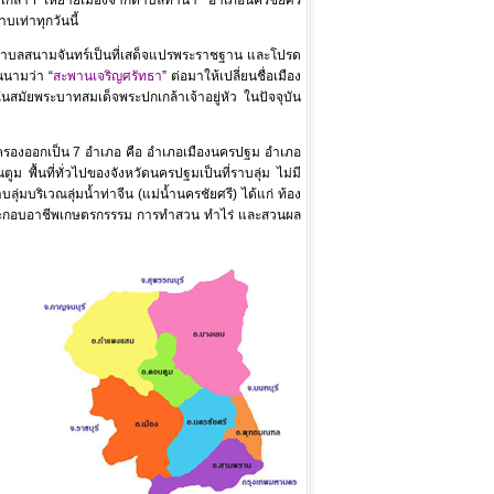
เท่าทุกวันนี้
ี่ตำบลสนามจันทร์เป็นที่เสด็จแปรพระราชฐาน และโปรด
นนามว่า “
สะพานเจริญศรัทธา
” ต่อมาให้เปลี่ยนชื่อเมือง
ในสมัยพระบาทสมเด็จพระปกเกล้าเจ้าอยู่หัว ในปัจจุบัน
ครองออกเป็น 7 อำเภอ คือ อำเภอเมืองนครปฐม อำเภอ
นที่ทั่วไปของจังหวัดนครปฐมเป็นที่ราบลุ่ม ไม่มี
มบริเวณลุ่มน้ำท่าจีน (แม่น้ำนครชัยศรี) ได้แก่ ท้อง
ประกอบอาชีพเกษตรกรรรม การทำสวน ทำไร่ และสวนผล