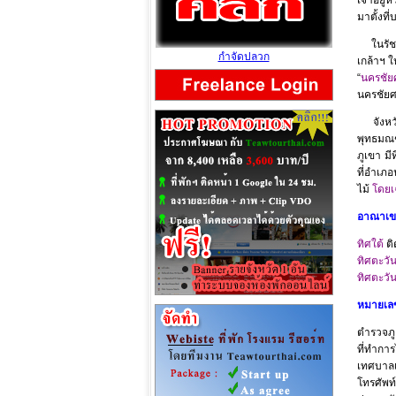
มาตั้งที
ในรัชสม
กำจัดปลวก
เกล้าฯ 
“
นครชัยศ
นครชัยศร
จังหวัด
พุทธมณฑ
ภูเขา มี
ที่อำเภ
ไม้
โดยเฉ
อาณาเ
ทิศใต้
ติ
ทิศตะวั
ทิศตะวั
หมายเลข
ตำรวจภู
ที่ทำกา
เทศบาลเ
โทรศัพท