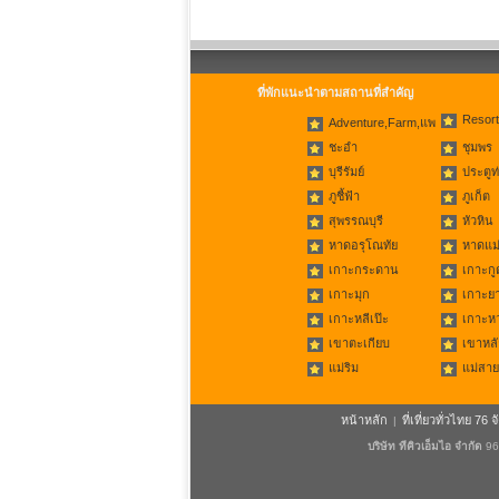
ที่พักแนะนำตามสถานที่สำคัญ
Resort
Adventure,Farm,แพ
ชะอำ
ชุมพร
บุรีรัมย์
ประตูท
ภูชี้ฟ้า
ภูเก็ต
สุพรรณบุรี
หัวหิน
หาดอรุโณทัย
หาดแม่
เกาะกระดาน
เกาะกู
เกาะมุก
เกาะย
เกาะหลีเป๊ะ
เกาะห
เขาตะเกียบ
เขาหลั
แม่ริม
แม่สาย
หน้าหลัก
ที่เที่ยวทั่วไทย 76 จ
|
บริษัท ทีคิวเอ็มไอ จำกัด
96/