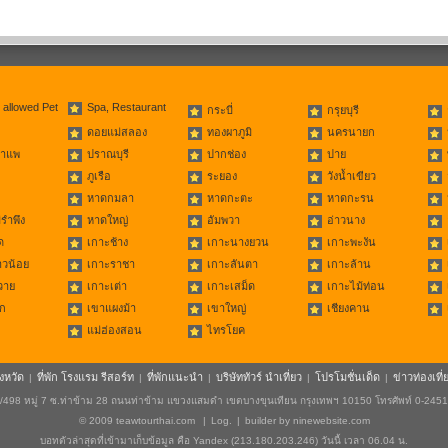
 allowed Pet
Spa, Restaurant
กระบี่
กรุยบุรี
ดอยแม่สลอง
ทองผาภูมิ
นครนายก
่าแพ
ปราณบุรี
ปากช่อง
ปาย
ภูเรือ
ระยอง
วังน้ำเขียว
หาดกมลา
หาดกะตะ
หาดกะรน
รำพึง
หาดใหญ่
อัมพวา
อ่าวนาง
ด
เกาะช้าง
เกาะนางยวน
เกาะพะงัน
าวน้อย
เกาะราชา
เกาะลันตา
เกาะล้าน
วาย
เกาะเต่า
เกาะเสม็ด
เกาะไม้ท่อน
ก
เขาแผงม้า
เขาใหญ่
เชียงคาน
แม่ฮ่องสอน
ไทรโยค
ังหวัด
ที่พัก โรงแรม รีสอร์ท
ที่พักแนะนำ
บริษัททัวร์ นำเที่ยว
โปรโมชั่นเด็ด
ข่าวท่องเที่
|
|
|
|
|
498 หมู่ 7 ซ.ท่าข้าม 28 ถนนท่าข้าม แขวงแสมดำ เขตบางขุนเทียน กรุงเทพฯ 10150 โทรศัพท์ 0-245
© 2009
teawtourthai.com
|
Log.
|
builder by
ninewebsite.com
บอทตัวล่าสุดที่เข้ามาเก็บข้อมูล คือ Yandex (213.180.203.246) วันนี้ เวลา 06.04 น.