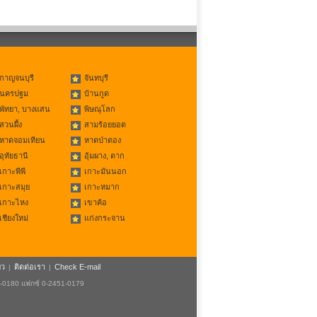
กาญจนบุรี
จันทบุรี
นครปฐม
บ้านกูด
พัทยา, บางแสน
พิษณุโลก
สวนผึ้ง
สามร้อยยอด
หาดจอมเทียน
หาดป่าตอง
อุทัยธานี
อุ้มผาง, ตาก
เกาะพีพี
เกาะมันนอก
เกาะสมุย
เกาะหมาก
เกาะไหง
เขาค้อ
เชียงใหม่
แก่งกระจาน
ยว
ติดต่อเรา
Check E-mail
|
|
1-0180 แฟกซ์ 0-2451-0179