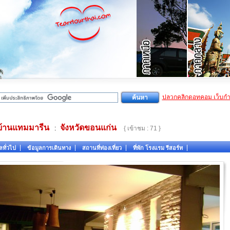
ปลวกคลิกดอทคอม เว็บก
บ้านแทมมารีน
จังหวัดขอนแก่น
:
{ เข้าชม : 71 }
ลทั่วไป
ข้อมูลการเดินทาง
สถานที่ท่องเที่ยว
ที่พัก โรงแรม รีสอร์ท