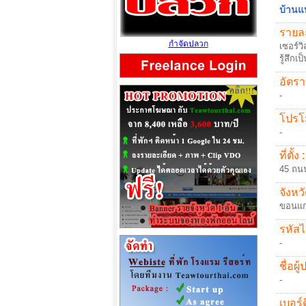
บ้านแ
รายละ
กำจัดปลวก
เซอร์ว
รู้สึก
อัตรา
-
โปรโม
-
ที่ตั้ง :
45 ถน
จังหวั
ขอนแก
รหัสไ
-
ชื่อผู
-
เบอร์ต