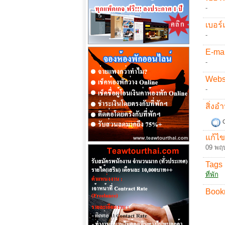
-
เบอร์
-
E-mai
-
Websi
-
สิ่ง
C
แก้ไข
09 พฤ
Tags 
ที่พัก
Book