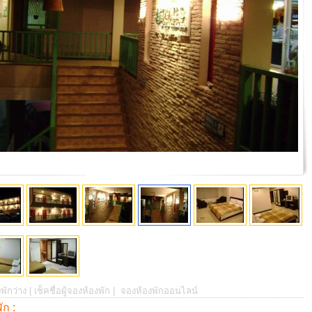
พักว่าง |
เช็คชื่อผู้จองห้องพัก |
จองห้องพักออนไลน์
พัก :