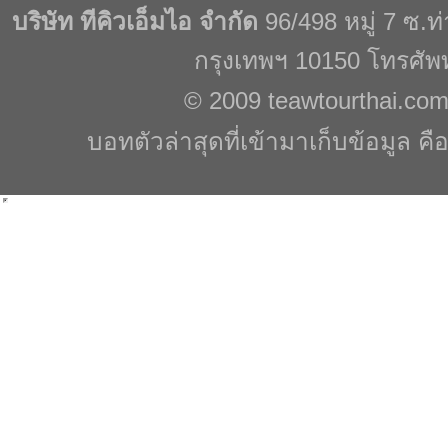
บริษัท ทีคิวเอ็มไอ จำกัด
96/498 หมู่ 7 ซ.
กรุงเทพฯ 10150 โทรศัพ
© 2009
teawtourthai.co
บอทตัวล่าสุดที่เข้ามาเก็บข้อมูล คื