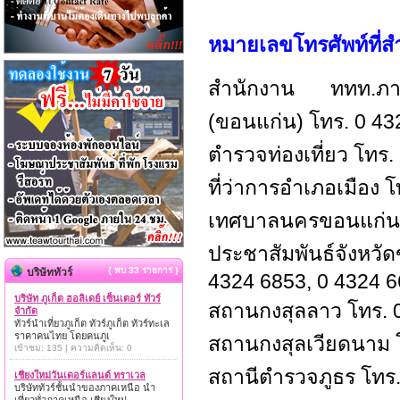
หมายเลขโทรศัพท์ที่ส
สำนักงาน ททท.ภา
(ขอนแก่น) โทร. 0 4
ตำรวจท่องเที่ยว โทร.
ที่ว่าการอำเภอเมือง 
เทศบาลนครขอนแก่น โ
ประชาสัมพันธ์จังห
{ พบ 33 รายการ }
บริษัททัวร์
4324 6853, 0 4324 
บริษัท ภูเก็ต ฮอลิเดย์ เซ็นเตอร์ ทัวร์
สถานกงสุลลาว โทร. 
จำกัด
ทัวร์นำเที่ยวภูเก็ต ทัวร์ภูเก็ต ทัวร์ทะเล
ราคาคนไทย โดยคนภูเ
สถานกงสุลเวียดนาม 
เข้าชม: 135 | ความคิดเห็น: 0
สถานีตำรวจภูธร โทร.
เชียงใหม่วันเดอร์แลนด์ ทราเวล
บริษัททัวร์ชั้นนำของภาคเหนือ นำ