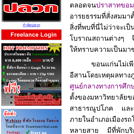
ตลอดจน
ปราสาทขอมส
อารยธรรมที่สั่งสมมาต
กำจัดปลวก
สิ่งที่พบที่นี่ไม่ว
โบราณสถานต่างๆ จึงล
ให้ทราบความเป็นม
ขอนแก่นไม่เพียง
อีสานโดยเหตุผลทางภูม
ศูนย์กลางทางการศึ
ตั้งของมหาวิท
สาธารณูปโภค และส
ภายในอำเภอเมืองรถโ
หลายสาย มีที่พักบริ