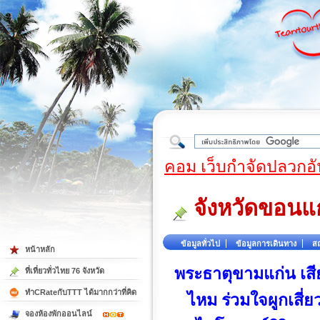
ใต้
คอม เว็บกำจัดปลวกอั
จังหวัดขอนแ
ข้อมูลทั่วไป
ข้อมูลการเดินทาง
สถ
หน้าหลัก
พระธาตุขามแก่น เสี
ที่เที่ยวทั่วไทย 76 จังหวัด
ทำCRateกับTTT ได้มากกว่าที่คิด
ไหม ร่วมใจผูกเสี่
จองห้องพักออนไลน์