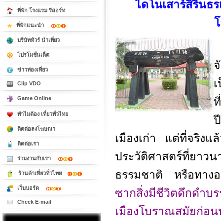
ไดโนเสาร์สิรินธร
ที่พัก โรงแรม รีสอร์ท
โ
ที่พักแนะนำ
บริษัททัวร์ นำเที่ยว
ห
โปรโมชั่นเด็ด
จ
ข่าวท่องเที่ยว
เ
Clip VDO
Game Online
ท
ทำไมต้อง เที่ยวทั่วไทย
ป
ติดต่อลงโฆษณา
เมืองเก่า แต่ที่จริงแล
ติดต่อเรา
ประวัติศาสตร์ที่ยาว
ร่วมงานกับเรา
ธรรมชาติ หรือทางอา
ร้านค้าเที่ยวทั่วไทย
เว็บบอร์ด
ซากสิ่งมีชีวิตดึกดำ
Check E-mail
เมืองโบราณสมัยก่อนป