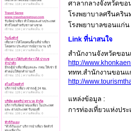
เที่ยวทั่วภาคเหนือ เชียงใหม่
ศาลากลางจังหวัดขอน
เข้าชม: 118 | ความคิดเห็น: 0
โรงพยาบาลศรีนครินท
Travel Spree
www.travelspreetour.com
รับจัดนำเที่ยว ทั่วไทยและต่างประเทศ
โรงพยาบาลขอนแก่น โ
ทัวร์ไทยสำหรับชาวต่างชาต
เข้าชม: 134 | ความคิดเห็น: 0
Link ที่น่าสนใจ
วินนิ่งทัวร์
เที่ยวลาวใต้โดยคนพื้อนที่นำเที่ยว
โดยตรง ประสบการณ์ยาวนาน บริ
เข้าชม: 119 | ความคิดเห็น: 0
สำนักงานจังหวัดขอน
เที่ยวลาวใต้กับทัวร์ลาวใต้ ปากเซ
http://www.khonkaen
จำปาสัก
มีรถตู้นำเที่ยวที่อุบลและ กทม.ให้เช่า มี
ททท.สำนักงานขอนแก
คำตอบให้ทุกคำถามเกี่
เข้าชม: 151 | ความคิดเห็น: 0
http://www.tourismth
สไมล์ไทยทัวร์
บริการนำเที่ยว เช่ารถตู้ 24 ชม.
เข้าชม: 126 | ความคิดเห็น: 0
แหล่งข้อมูล :
บริษัท คูลทริป ทราเวล จำกัด
บริการรับจัดนำท่องเที่ยว ในประเทศ
การท่องเที่ยวแห่งปร
และ ต่างประเทศ รับจองที่
เข้าชม: 108 | ความคิดเห็น: 0
ทัวร์กันเอง
"ทัวร์กันเอง" บริการนำเที่ยว จัดทัวร์
ท่องเที่ยวใน