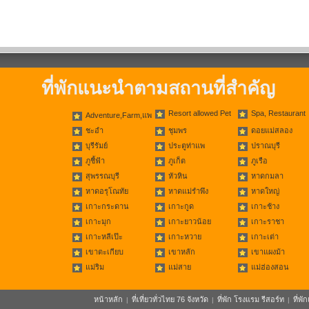
ที่พักแนะนำตามสถานที่สำคัญ
Resort allowed Pet
Spa, Restaurant
Adventure,Farm,แพ
ชะอำ
ชุมพร
ดอยแม่สลอง
บุรีรัมย์
ประตูท่าแพ
ปราณบุรี
ภูชี้ฟ้า
ภูเก็ต
ภูเรือ
สุพรรณบุรี
หัวหิน
หาดกมลา
หาดอรุโณทัย
หาดแม่รำพึง
หาดใหญ่
เกาะกระดาน
เกาะกูด
เกาะช้าง
เกาะมุก
เกาะยาวน้อย
เกาะราชา
เกาะหลีเป๊ะ
เกาะหวาย
เกาะเต่า
เขาตะเกียบ
เขาหลัก
เขาแผงม้า
แม่ริม
แม่สาย
แม่ฮ่องสอน
หน้าหลัก
ที่เที่ยวทั่วไทย 76 จังหวัด
ที่พัก โรงแรม รีสอร์ท
ที่พ
|
|
|