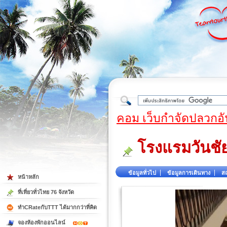
ใต้
คอม เว็บกำจัดปลวกอั
โรงแรมวันชั
ข้อมูลทั่วไป
ข้อมูลการเดินทาง
สถ
หน้าหลัก
ที่เที่ยวทั่วไทย 76 จังหวัด
ทำCRateกับTTT ได้มากกว่าที่คิด
จองห้องพักออนไลน์