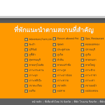
ที่พักแนะนำตามสถานที่สำคัญ
Resort allowed Pet
Spa, Restaurant
Adventure,Farm,แพ
ชะอำ
ชุมพร
ดอยแม่สลอง
บุรีรัมย์
ประตูท่าแพ
ปราณบุรี
ภูชี้ฟ้า
ภูเก็ต
ภูเรือ
สุพรรณบุรี
หัวหิน
หาดกมลา
หาดอรุโณทัย
หาดแม่รำพึง
หาดใหญ่
เกาะกระดาน
เกาะกูด
เกาะช้าง
เกาะมุก
เกาะยาวน้อย
เกาะราชา
เกาะหลีเป๊ะ
เกาะหวาย
เกาะเต่า
เขาตะเกียบ
เขาหลัก
เขาแผงม้า
แม่ริม
แม่สาย
แม่ฮ่องสอน
หน้าหลัก
ที่เที่ยวทั่วไทย 76 จังหวัด
ที่พัก โรงแรม รีสอร์ท
ที่พ
|
|
|