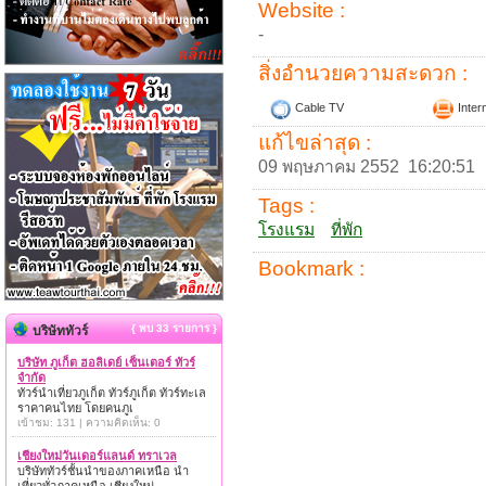
Website :
-
สิ่งอำนวยความสะดวก :
Cable TV
Inter
แก้ไขล่าสุด :
09 พฤษภาคม 2552 16:20:51
Tags :
โรงแรม
ที่พัก
Bookmark :
{ พบ 33 รายการ }
บริษัททัวร์
บริษัท ภูเก็ต ฮอลิเดย์ เซ็นเตอร์ ทัวร์
จำกัด
ทัวร์นำเที่ยวภูเก็ต ทัวร์ภูเก็ต ทัวร์ทะเล
ราคาคนไทย โดยคนภูเ
เข้าชม: 131 | ความคิดเห็น: 0
เชียงใหม่วันเดอร์แลนด์ ทราเวล
บริษัททัวร์ชั้นนำของภาคเหนือ นำ