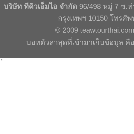
บริษัท ทีคิวเอ็มไอ จำกัด
96/498 หมู่ 7 ซ.
กรุงเทพฯ 10150 โทรศัพ
© 2009
teawtourthai.co
บอทตัวล่าสุดที่เข้ามาเก็บข้อมูล คื