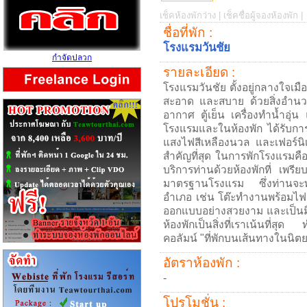
เช็คห้องพักว่าง |
เช็คชื่อผู้จองห้องพัก |
ชื่อที่พัก :
โรงแรมวันชัย
กำจัดปลวก
รายละเอียด :
โรงแรมวันชัย ตั้งอยู่กลางใจเมือ
สะอาด และสบาย ด้วยสิ่งอำนว
อากาศ ตู้เย็น เครื่องทำน้ำอุ
โรงแรมและในห้องพัก ได้รับกา
แสงไฟสีเหลืองนวล และเฟอร์นิเจ
สำคัญที่สุด ในการพักโรงแรม
บริการท่านด้วยห้องพักที่ เพร
มาตรฐานโรงแรม ซึ่งท่านจะพบว
อำเภอ เช่น โต๊ะทำงานพร้อมไฟส่
ออกแบบอย่างสวยงาม และเป็นม
ห้องพักเป็นสิ่งที่เราเน้นที่
คอลัมน์ "ที่พักบนเส้นทางในนิ
อัตราห้องพัก :
-
โปรโมชั่น :