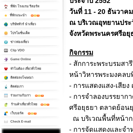
ประจำปี 2552
ที่พัก โรงแรม รีสอร์ท
วันที่ 11 - 20 ธันวาค
ที่พักแนะนำ
ณ บริเวณอุทยานประว
บริษัททัวร์ นำเที่ยว
จังหวัดพระนครศรีอยุ
โปรโมชั่นเด็ด
ข่าวท่องเที่ยว
Clip VDO
กิจกรรม
Game Online
- สักการะพระบรมสารี
ทำไมต้อง เที่ยวทั่วไทย
หน้าวิหารพระมงคลบพ
ติดต่อลงโฆษณา
- การแสดงแสง-เสียง 
ติดต่อเรา
- การจำลองบรรยากาศว
ร่วมงานกับเรา
ร้านค้าเที่ยวทั่วไทย
ศรีอยุธยา ตลาดย้อน
เว็บบอร์ด
ณ บริเวณพื้นที่หน้า
Check E-mail
- การจัดแสดงและจำหน