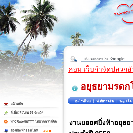
ใต้
คอม เว็บกำจัดปลวกอั
อยุธยามรดก
อะไรที่ไหน
ที่เที่ยวสุดฮิต
Trip เด็ด
หน้าหลัก
ที่เที่ยวทั่วไทย 76 จังหวัด
งานยอยศยิ่งฟ้าอยุ
ทำCRateกับTTT ได้มากกว่าที่คิด
จองห้องพักออนไลน์