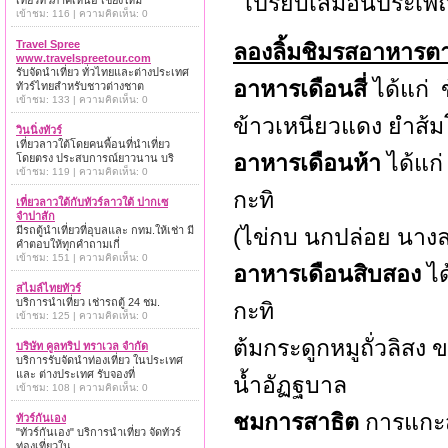
เปรียบเสมือนประเพณ
เที่ยวทั่วภาคเหนือ เชียงใหม่
เข้าชม: 116 | ความคิดเห็น: 0
Travel Spree
ลองลิ้มชิมรสอาหารต
www.travelspreetour.com
รับจัดนำเที่ยว ทั่วไทยและต่างประเทศ
อาหารเดือนสี่
ได้แก่ 
ทัวร์ไทยสำหรับชาวต่างชาต
เข้าชม: 133 | ความคิดเห็น: 0
ข้าวเหนียวแดง ยำส้ม
วินนิ่งทัวร์
เที่ยวลาวใต้โดยคนพื้อนที่นำเที่ยว
อาหารเดือนห้า
ได้แก่
โดยตรง ประสบการณ์ยาวนาน บริ
เข้าชม: 119 | ความคิดเห็น: 0
กะทิ
เที่ยวลาวใต้กับทัวร์ลาวใต้ ปากเซ
จำปาสัก
มีรถตู้นำเที่ยวที่อุบลและ กทม.ให้เช่า มี
(ไข่กบ นกปล่อย นางล
คำตอบให้ทุกคำถามเกี่
เข้าชม: 151 | ความคิดเห็น: 0
อาหารเดือนสิบสอง
ได
สไมล์ไทยทัวร์
บริการนำเที่ยว เช่ารถตู้ 24 ชม.
กะทิ
เข้าชม: 125 | ความคิดเห็น: 0
ต้มกระดูกหมูถั่วลิส
บริษัท คูลทริป ทราเวล จำกัด
บริการรับจัดนำท่องเที่ยว ในประเทศ
และ ต่างประเทศ รับจองที่
น้ำอัฏฐบาล
เข้าชม: 108 | ความคิดเห็น: 0
ชมการสาธิต
การแกะส
ทัวร์กันเอง
"ทัวร์กันเอง" บริการนำเที่ยว จัดทัวร์
ท่องเที่ยวใน