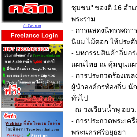
ชุมชน" ของดี 16 อำเภ
พระราม
กำจัดปลวก
- การแสดงนิทรรศการด
นิยม ไม้ดอก ไท้ประด
- มหกรรมสินค้าอิ่มอ
แผนไทย ณ คุ้มขุนแ
- การประกวดร้องเพลงลู
ผู้นำองค์กรท้องถิ่น 
ทั่วไป
ณ วงเวียนน้ำพุ อยว.
- การประกวดพระเครื
พระนครศรีอยุธยา