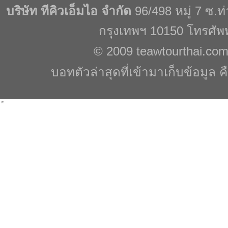
บริษัท ทีคิวเอ็มไอ จำกัด
96/498 หมู่ 7 ซ.
กรุงเทพฯ 10150 โทรศัพ
© 2009
teawtourthai.co
บอทตัวล่าสุดที่เข้ามาเก็บข้อมูล ค