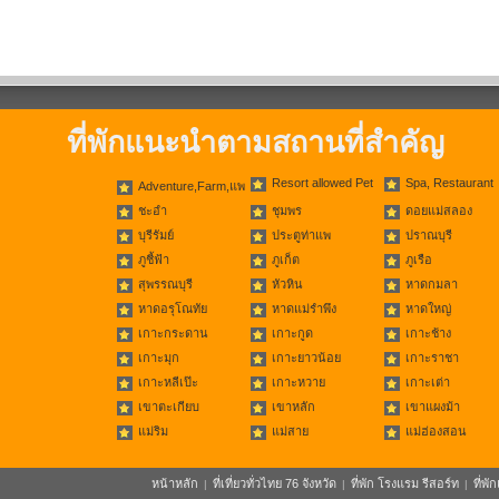
ที่พักแนะนำตามสถานที่สำคัญ
Resort allowed Pet
Spa, Restaurant
Adventure,Farm,แพ
ชะอำ
ชุมพร
ดอยแม่สลอง
บุรีรัมย์
ประตูท่าแพ
ปราณบุรี
ภูชี้ฟ้า
ภูเก็ต
ภูเรือ
สุพรรณบุรี
หัวหิน
หาดกมลา
หาดอรุโณทัย
หาดแม่รำพึง
หาดใหญ่
เกาะกระดาน
เกาะกูด
เกาะช้าง
เกาะมุก
เกาะยาวน้อย
เกาะราชา
เกาะหลีเป๊ะ
เกาะหวาย
เกาะเต่า
เขาตะเกียบ
เขาหลัก
เขาแผงม้า
แม่ริม
แม่สาย
แม่ฮ่องสอน
หน้าหลัก
ที่เที่ยวทั่วไทย 76 จังหวัด
ที่พัก โรงแรม รีสอร์ท
ที่พ
|
|
|