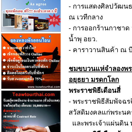
- การแสดงศิลปวัฒนธ
ณ เวทีกลาง
- การออกร้านกาชาด 
น้ำพุ อยว.
- คาราวานสินค้า ณ 
ชมขบวนแห่จำลองพระรา
อยุธยา มรดกโลก
พระราชพิธีเดือนสี่
- พระราชพิธีสัมพัจฉร
สวัสดิมงคลแก่พระน
และพระเจ้าแผ่นดิน