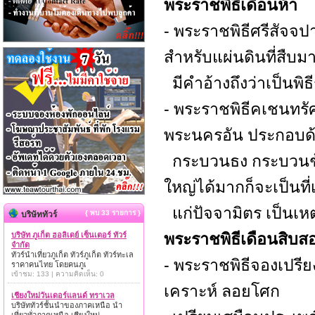
พระราชพิธีเดือนห้า
- พระราชพิธีศรีสัจจป
สำหรับแผ่นดินที่สืบ
มีคำอ้างถึงว่าเป็นพิ
- พระราชพิธีคเชนทรัศ
พระนครอัน ประกอบด
กระบวนธง กระบวนช้า
ใหญ่ได้มากก็จะเป็นที
แก่ปัจจามิตร เป็นเห
{ พบ 33 รายการ }
บริษัททัวร์
พระราชพิธีเดือนสิบส
บริษัท ภูเก็ต ฮอลิเดย์ เซ็นเตอร์ ทัวร์
จำกัด
ทัวร์นำเที่ยวภูเก็ต ทัวร์ภูเก็ต ทัวร์ทะเล
- พระราชพิธีจองเปรีย
ราคาคนไทย โดยคนภูเ
เข้าชม: 133 | ความคิดเห็น: 0
เคราะห์ ลอยโศก
เชียงใหม่วันเดอร์แลนด์ ทราเวล
บริษัททัวร์ชั้นนำของภาคเหนือ นำ