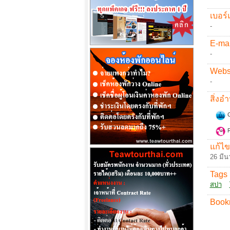
เบอร์
-
E-mai
-
Websi
-
สิ่ง
C
R
แก้ไข
26 มีน
Tags 
สปา
Book