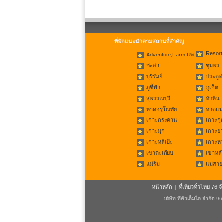
ที่พักแนะนำตามสถานที่สำคัญ
Resort
Adventure,Farm,แพ
ชะอำ
ชุมพร
บุรีรัมย์
ประตูท
ภูชี้ฟ้า
ภูเก็ต
สุพรรณบุรี
หัวหิน
หาดอรุโณทัย
หาดแม่
เกาะกระดาน
เกาะกู
เกาะมุก
เกาะย
เกาะหลีเป๊ะ
เกาะห
เขาตะเกียบ
เขาหลั
แม่ริม
แม่สาย
หน้าหลัก
ที่เที่ยวทั่วไทย 76 จ
|
บริษัท ทีคิวเอ็มไอ จำกัด
96/