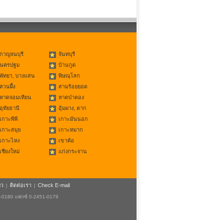
กาญจนบุรี
จันทบุรี
นครปฐม
บ้านกูด
พัทยา, บางแสน
พิษณุโลก
สวนผึ้ง
สามร้อยยอด
หาดจอมเทียน
หาดป่าตอง
อุทัยธานี
อุ้มผาง, ตาก
เกาะพีพี
เกาะมันนอก
เกาะสมุย
เกาะหมาก
เกาะไหง
เขาค้อ
เชียงใหม่
แก่งกระจาน
ยว
ติดต่อเรา
Check E-mail
|
|
1-0180 แฟกซ์ 0-2451-0179