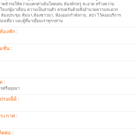
าดหัวรอให้ความแตกต่างอันโดดเด่น ห้องพักหรู สะอาด สร้างความ
ใจแก่ผู้มาเยือน ความเป็นส่วนตัว ครบครันด้วยสิ่งอำนวยความสะดวก
น ห้องประชุม สัมนา,ห้องซาวน่า, ห้องออกกำลังกาย, สปา ไว้คอยบริการ
่องเที่ยว และผู้ที่มาเยี่ยมเราทุกๆท่าน
ห้องพัก :
ชั่น :
ด :
รศรีอยุธยา
ปรษณีย์ :
้ประกาศ :
ิดต่อ :