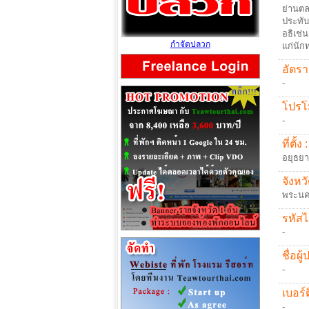
ย่านตล
ประทับ
อธิเช่
กำจัดปลวก
แก่นักท
อัตรา
-
โปรโม
-
ที่ตั้ง :
อยุธยา
จังหวั
พระนค
รหัสไ
-
ชื่อผู
-
เบอร์ต
-