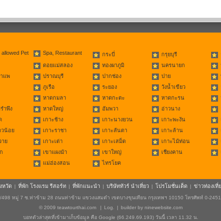
 allowed Pet
Spa, Restaurant
กระบี่
กรุยบุรี
ดอยแม่สลอง
ทองผาภูมิ
นครนายก
่าแพ
ปราณบุรี
ปากช่อง
ปาย
ภูเรือ
ระยอง
วังน้ำเขียว
หาดกมลา
หาดกะตะ
หาดกะรน
รำพึง
หาดใหญ่
อัมพวา
อ่าวนาง
ด
เกาะช้าง
เกาะนางยวน
เกาะพะงัน
าวน้อย
เกาะราชา
เกาะลันตา
เกาะล้าน
วาย
เกาะเต่า
เกาะเสม็ด
เกาะไม้ท่อน
ก
เขาแผงม้า
เขาใหญ่
เชียงคาน
แม่ฮ่องสอน
ไทรโยค
ังหวัด
ที่พัก โรงแรม รีสอร์ท
ที่พักแนะนำ
บริษัททัวร์ นำเที่ยว
โปรโมชั่นเด็ด
ข่าวท่องเที่
|
|
|
|
|
498 หมู่ 7 ซ.ท่าข้าม 28 ถนนท่าข้าม แขวงแสมดำ เขตบางขุนเทียน กรุงเทพฯ 10150 โทรศัพท์ 0-245
© 2009
teawtourthai.com
|
Log.
|
builder by
ninewebsite.com
บอทตัวล่าสุดที่เข้ามาเก็บข้อมูล คือ Google (66.249.69.193) วันนี้ เวลา 11.32 น.