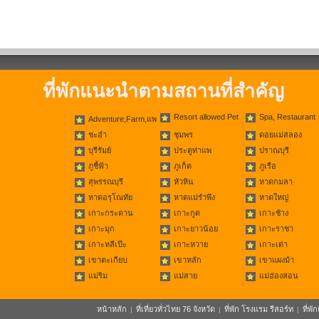
ที่พักแนะนำตามสถานที่สำคัญ
Resort allowed Pet
Spa, Restaurant
Adventure,Farm,แพ
ชะอำ
ชุมพร
ดอยแม่สลอง
บุรีรัมย์
ประตูท่าแพ
ปราณบุรี
ภูชี้ฟ้า
ภูเก็ต
ภูเรือ
สุพรรณบุรี
หัวหิน
หาดกมลา
หาดอรุโณทัย
หาดแม่รำพึง
หาดใหญ่
เกาะกระดาน
เกาะกูด
เกาะช้าง
เกาะมุก
เกาะยาวน้อย
เกาะราชา
เกาะหลีเป๊ะ
เกาะหวาย
เกาะเต่า
เขาตะเกียบ
เขาหลัก
เขาแผงม้า
แม่ริม
แม่สาย
แม่ฮ่องสอน
หน้าหลัก
ที่เที่ยวทั่วไทย 76 จังหวัด
ที่พัก โรงแรม รีสอร์ท
ที่พ
|
|
|