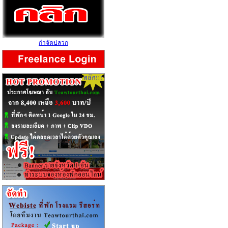
กำจัดปลวก