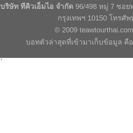
บริษัท ทีคิวเอ็มไอ จำกัด
96/498 หมู่ 7 ซอ
กรุงเทพฯ 10150 โทรศัพ
© 2009
teawtourthai.co
บอทตัวล่าสุดที่เข้ามาเก็บข้อมูล คื