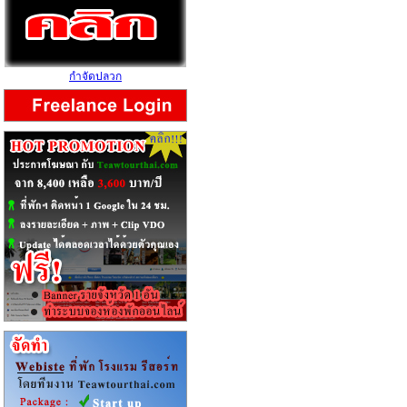
กำจัดปลวก