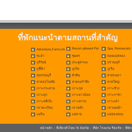
ที่พักแนะนำตามสถานที่สำคัญ
Resort allowed Pet
Spa, Restaurant
Adventure,Farm,แพ
ชะอำ
ชุมพร
ดอยแม่สลอง
บุรีรัมย์
ประตูท่าแพ
ปราณบุรี
ภูชี้ฟ้า
ภูเก็ต
ภูเรือ
สุพรรณบุรี
หัวหิน
หาดกมลา
หาดอรุโณทัย
หาดแม่รำพึง
หาดใหญ่
เกาะกระดาน
เกาะกูด
เกาะช้าง
เกาะมุก
เกาะยาวน้อย
เกาะราชา
เกาะหลีเป๊ะ
เกาะหวาย
เกาะเต่า
เขาตะเกียบ
เขาหลัก
เขาแผงม้า
แม่ริม
แม่สาย
แม่ฮ่องสอน
หน้าหลัก
ที่เที่ยวทั่วไทย 76 จังหวัด
ที่พัก โรงแรม รีสอร์ท
ที่พ
|
|
|