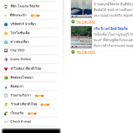
บ้านพฤกษ์รีสอร์ท ยินดีต้อ
ที่พัก โรงแรม รีสอร์ท
สัมผัสได้ ขอนำท่านเดินท
งดงามอย่างแท้จริง สนุกส
ที่พักแนะนำ
ชม Clip VDO
บริษัททัวร์ นำเที่ยว
กรีน ริเวอร์ ฮิลล์ รีสอร์ท
โปรโมชั่นเด็ด
"หนึ่งเดียวในกาญจนบุรี
ทะเล" ที่พักอยู่ติดกับทะ
ข่าวท่องเที่ยว
กับการทำกิจกรรมหลายอย่
Clip VDO
ชม Clip VDO
Game Online
ทำไมต้อง เที่ยวทั่วไทย
ติดต่อลงโฆษณา
ติดต่อเรา
ร่วมงานกับเรา
ร้านค้าเที่ยวทั่วไทย
เว็บบอร์ด
Check E-mail