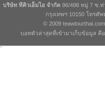
บริษัท ทีคิวเอ็มไอ จำกัด
96/498 หมู่ 7 ซ.
กรุงเทพฯ 10150 โทรศัพ
© 2009
teawtourthai.co
บอทตัวล่าสุดที่เข้ามาเก็บข้อมูล คื