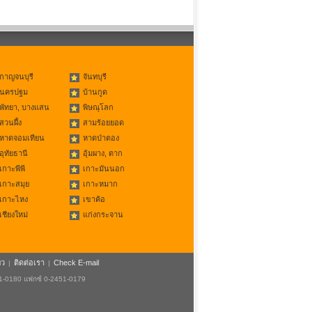
กาญจนบุรี
จันทบุรี
นครปฐม
บ้านกูด
พัทยา, บางแสน
พิษณุโลก
สวนผึ้ง
สามร้อยยอด
หาดจอมเทียน
หาดป่าตอง
อุทัยธานี
อุ้มผาง, ตาก
เกาะพีพี
เกาะมันนอก
เกาะสมุย
เกาะหมาก
เกาะไหง
เขาค้อ
เชียงใหม่
แก่งกระจาน
ยว
ติดต่อเรา
Check E-mail
|
|
51-0180 แฟกซ์ 0-2451-0179