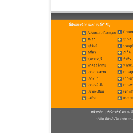
ที่พักแนะนำตามสถานที่สำคัญ
Resort
Adventure,Farm,แพ
ชะอำ
ชุมพร
บุรีรัมย์
ประตูท
ภูชี้ฟ้า
ภูเก็ต
สุพรรณบุรี
หัวหิน
หาดอรุโณทัย
หาดแม่
เกาะกระดาน
เกาะกู
เกาะมุก
เกาะย
เกาะหลีเป๊ะ
เกาะห
เขาตะเกียบ
เขาหลั
แม่ริม
แม่สาย
หน้าหลัก
ที่เที่ยวทั่วไทย 76 จ
|
บริษัท ทีคิวเอ็มไอ จำกัด
96/