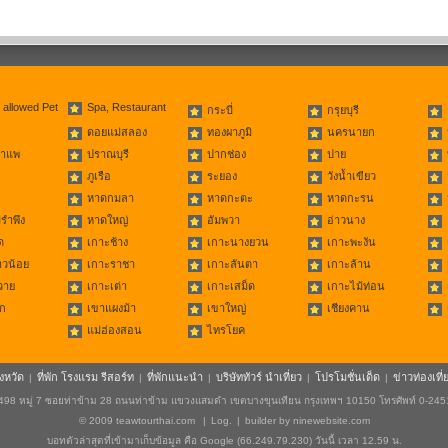
 allowed Pet
Spa, Restaurant
กระบี่
กรุยบุรี
ดอยแม่สลอง
ทองผาภูมิ
นครนายก
่าแพ
ปราณบุรี
ปากช่อง
ปาย
ภูเรือ
ระยอง
วังน้ำเขียว
หาดกมลา
หาดกะตะ
หาดกะรน
รำพึง
หาดใหญ่
อัมพวา
อ่าวนาง
ด
เกาะช้าง
เกาะนางยวน
เกาะพะงัน
าวน้อย
เกาะราชา
เกาะลันตา
เกาะล้าน
วาย
เกาะเต่า
เกาะเสม็ด
เกาะไม้ท่อน
ก
เขาแผงม้า
เขาใหญ่
เชียงคาน
แม่ฮ่องสอน
ไทรโยค
ังหวัด
ที่พัก โรงแรม รีสอร์ท
ที่พักแนะนำ
บริษัททัวร์ นำเที่ยว
โปรโมชั่นเด็ด
ข่าวท่องเที่
|
|
|
|
|
498 หมู่ 7 ซอยท่าข้าม 28 ถนนท่าข้าม แขวงแสมดำ เขตบางขุนเทียน กรุงเทพฯ 10150 โทรศัพท์ 0-24
© 2009
teawtourthai.com
|
Log.
|
builder by
ninewebsite.com
บอทตัวล่าสุดที่เข้ามาเก็บข้อมูล คือ Google (66.249.79.230) วันนี้ เวลา 12.59 น.