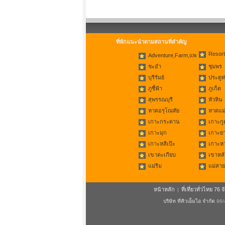
ที่พักแนะนำตามสถานที่สำคัญ
Resort
Adventure,Farm,แพ
ชะอำ
ชุมพร
บุรีรัมย์
ประตูท
ภูชี้ฟ้า
ภูเก็ต
สุพรรณบุรี
หัวหิน
หาดอรุโณทัย
หาดแม่
เกาะกระดาน
เกาะกู
เกาะมุก
เกาะย
เกาะหลีเป๊ะ
เกาะห
เขาตะเกียบ
เขาหลั
แม่ริม
แม่สาย
หน้าหลัก
ที่เที่ยวทั่วไทย 76 จ
|
บริษัท ทีคิวเอ็มไอ จำกัด
96/