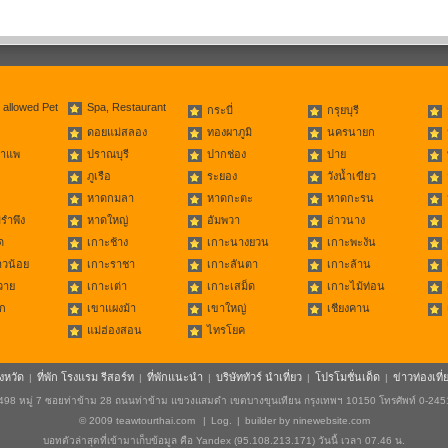
 allowed Pet
Spa, Restaurant
กระบี่
กรุยบุรี
ดอยแม่สลอง
ทองผาภูมิ
นครนายก
่าแพ
ปราณบุรี
ปากช่อง
ปาย
ภูเรือ
ระยอง
วังน้ำเขียว
หาดกมลา
หาดกะตะ
หาดกะรน
รำพึง
หาดใหญ่
อัมพวา
อ่าวนาง
ด
เกาะช้าง
เกาะนางยวน
เกาะพะงัน
าวน้อย
เกาะราชา
เกาะลันตา
เกาะล้าน
วาย
เกาะเต่า
เกาะเสม็ด
เกาะไม้ท่อน
ก
เขาแผงม้า
เขาใหญ่
เชียงคาน
แม่ฮ่องสอน
ไทรโยค
ังหวัด
ที่พัก โรงแรม รีสอร์ท
ที่พักแนะนำ
บริษัททัวร์ นำเที่ยว
โปรโมชั่นเด็ด
ข่าวท่องเที่
|
|
|
|
|
498 หมู่ 7 ซอยท่าข้าม 28 ถนนท่าข้าม แขวงแสมดำ เขตบางขุนเทียน กรุงเทพฯ 10150 โทรศัพท์ 0-24
© 2009
teawtourthai.com
|
Log.
|
builder by
ninewebsite.com
บอทตัวล่าสุดที่เข้ามาเก็บข้อมูล คือ Yandex (95.108.213.171) วันนี้ เวลา 07.46 น.