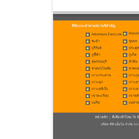
ที่พักแนะนำตามสถานที่สำคัญ
Resort
Adventure,Farm,แพ
ชะอำ
ชุมพร
บุรีรัมย์
ประตูท
ภูชี้ฟ้า
ภูเก็ต
สุพรรณบุรี
หัวหิน
หาดอรุโณทัย
หาดแม่
เกาะกระดาน
เกาะกู
เกาะมุก
เกาะย
เกาะหลีเป๊ะ
เกาะห
เขาตะเกียบ
เขาหลั
แม่ริม
แม่สาย
หน้าหลัก
ที่เที่ยวทั่วไทย 76 จ
|
บริษัท ทีคิวเอ็มไอ จำกัด
96/