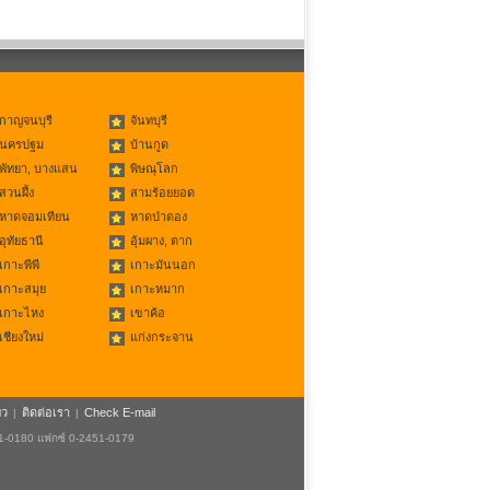
กาญจนบุรี
จันทบุรี
นครปฐม
บ้านกูด
พัทยา, บางแสน
พิษณุโลก
สวนผึ้ง
สามร้อยยอด
หาดจอมเทียน
หาดป่าตอง
อุทัยธานี
อุ้มผาง, ตาก
เกาะพีพี
เกาะมันนอก
เกาะสมุย
เกาะหมาก
เกาะไหง
เขาค้อ
เชียงใหม่
แก่งกระจาน
ยว
ติดต่อเรา
Check E-mail
|
|
51-0180 แฟกซ์ 0-2451-0179