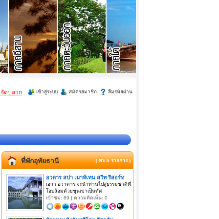
ำจัดปลวก
เข้าสู่ระบบ
สมัครสมาชิก
ลืมรหัสผ่าน
ที่พักอุทัยธานี
{ พบ 5 รายการ }
อวตาร สปา เมาท์เทน สวีท รีสอร์ท
เอวา อวาตาร จะนำท่านไปสู่ธรรมชาติที่
โอบล้อมด้วยขุนเขาเป็นทัศ
เข้าชม: 89 | ความคิดเห็น: 0