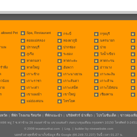
 allowed Pet
Spa, Restaurant
กระบี่
กรุยบุรี
ดอยแม่สลอง
ทองผาภูมิ
นครนายก
่าแพ
ปราณบุรี
ปากช่อง
ปาย
ภูเรือ
ระยอง
วังน้ำเขียว
หาดกมลา
หาดกะตะ
หาดกะรน
รำพึง
หาดใหญ่
อัมพวา
อ่าวนาง
ด
เกาะช้าง
เกาะนางยวน
เกาะพะงัน
าวน้อย
เกาะราชา
เกาะลันตา
เกาะล้าน
วาย
เกาะเต่า
เกาะเสม็ด
เกาะไม้ท่อน
ก
เขาแผงม้า
เขาใหญ่
เชียงคาน
แม่ฮ่องสอน
ไทรโยค
ังหวัด
ที่พัก โรงแรม รีสอร์ท
ที่พักแนะนำ
บริษัททัวร์ นำเที่ยว
โปรโมชั่นเด็ด
ข่าวท่องเที่
|
|
|
|
|
498 หมู่ 7 ซ.ท่าข้าม 28 ถนนท่าข้าม แขวงแสมดำ เขตบางขุนเทียน กรุงเทพฯ 10150 โทรศัพท์ 0-245
© 2009
teawtourthai.com
|
Log.
|
builder by
ninewebsite.com
บอทตัวล่าสุดที่เข้ามาเก็บข้อมูล คือ Google (66.249.72.237) วันนี้ เวลา 01.27 น.