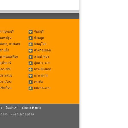
กาญจนบุรี
จันทบุรี
นครปฐม
บ้านกูด
พัทยา, บางแสน
พิษณุโลก
สวนผึ้ง
สามร้อยยอด
หาดจอมเทียน
หาดป่าตอง
อุทัยธานี
อุ้มผาง, ตาก
เกาะพีพี
เกาะมันนอก
เกาะสมุย
เกาะหมาก
เกาะไหง
เขาค้อ
เชียงใหม่
แก่งกระจาน
ยว
ติดต่อเรา
Check E-mail
|
|
1-0180 แฟกซ์ 0-2451-0179