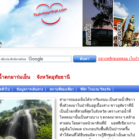
ปลวกคลิกดอทคอม เว็บก
น้ำตกผาร่มเย็น
จังหวัดอุทัยธานี
:
ลทั่วไป
ข้อมูลการเดินทาง
สถานที่ท่องเที่ยว
ที่พัก โรงแรม รีสอร์ท
สามารถมองเห็นได้จากริมถนน เป็นสายน้ำสีขาว
ทิ้งตัวลงมาในป่าทึบอยู่เบื้องล่าง ชาวอุทัยว่าที่นี่
เป็นน้ำตกที่สวยที่สุดในจังหวัด เพราะสายน้ำที่
ไหลลงมานั้นเป็นสายบาง ๆ ตกลงมาตรง ๆ คล้าย
สายฝน โดยผ่านหน้าผาดินที่มี มอสสีเขียวเกาะ
อยู่เต็มไปหมด ประกอบกับพื้นที่เป็นป่ารกครึ้ม
ทำให้คนที่ได้ยืนชมมีความรู้สึกชุ่มฉ่ำเย็นตามไป