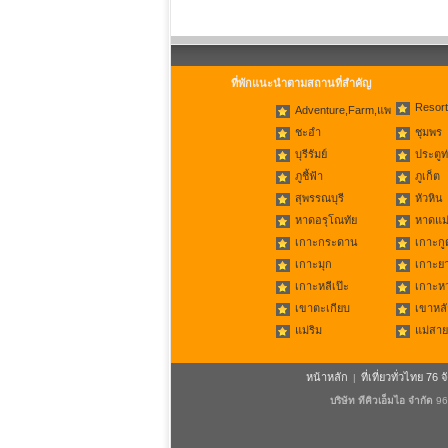
ที่พักแนะนำตามสถานที่สำคัญ
Resort
Adventure,Farm,แพ
ชะอำ
ชุมพร
บุรีรัมย์
ประตูท
ภูชี้ฟ้า
ภูเก็ต
สุพรรณบุรี
หัวหิน
หาดอรุโณทัย
หาดแม่
เกาะกระดาน
เกาะกู
เกาะมุก
เกาะย
เกาะหลีเป๊ะ
เกาะห
เขาตะเกียบ
เขาหลั
แม่ริม
แม่สาย
หน้าหลัก
ที่เที่ยวทั่วไทย 76 จ
|
บริษัท ทีคิวเอ็มไอ จำกัด
96/