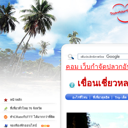
ใต้
คอม เว็บกำจัดปลวกอั
เขื่อนเชี่ยวห
อะไรที่ไหน
ที่เที่ยวสุดฮิต
Trip เด็ด
หน้าหลัก
ที่เที่ยวทั่วไทย 76 จังหวัด
ทำCRateกับTTT ได้มากกว่าที่คิด
จองห้องพักออนไลน์