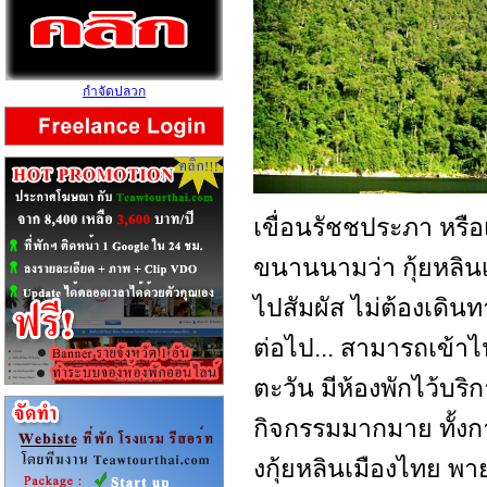
กำจัดปลวก
เขื่อนรัชชประภา หรือเ
ขนานนามว่า กุ้ยหลิน
ไปสัมผัส ไม่ต้องเดิน
ต่อไป... สามารถเข้าไ
ตะวัน มีห้องพักไว้บร
กิจกรรมมากมาย ทั้ง
งกุ้ยหลินเมืองไทย พา