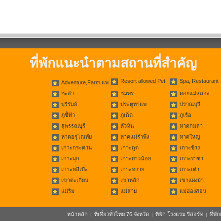
ที่พักแนะนำตามสถานที่สำคัญ
Resort allowed Pet
Spa, Restaurant
Adventure,Farm,แพ
ชะอำ
ชุมพร
ดอยแม่สลอง
บุรีรัมย์
ประตูท่าแพ
ปราณบุรี
ภูชี้ฟ้า
ภูเก็ต
ภูเรือ
สุพรรณบุรี
หัวหิน
หาดกมลา
หาดอรุโณทัย
หาดแม่รำพึง
หาดใหญ่
เกาะกระดาน
เกาะกูด
เกาะช้าง
เกาะมุก
เกาะยาวน้อย
เกาะราชา
เกาะหลีเป๊ะ
เกาะหวาย
เกาะเต่า
เขาตะเกียบ
เขาหลัก
เขาแผงม้า
แม่ริม
แม่สาย
แม่ฮ่องสอน
หน้าหลัก
ที่เที่ยวทั่วไทย 76 จังหวัด
ที่พัก โรงแรม รีสอร์ท
ที่พ
|
|
|