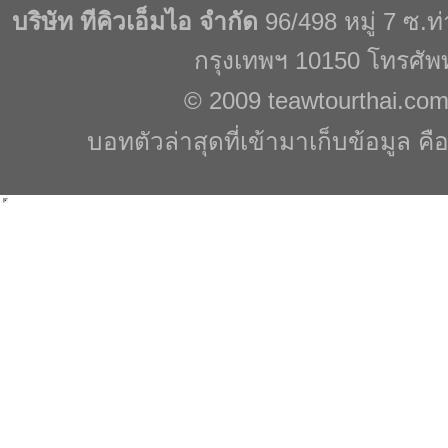
บริษัท ทีคิวเอ็มไอ จำกัด
96/498 หมู่ 7 ซ.
กรุงเทพฯ 10150 โทรศัพ
© 2009
teawtourthai.co
บอทตัวล่าสุดที่เข้ามาเก็บข้อมูล คื