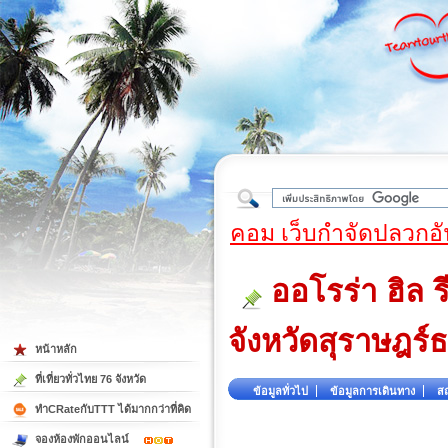
ใต้
คอม เว็บกำจัดปลวกอั
ออโรร่า ฮิล
จังหวัดสุราษฎร์ธ
หน้าหลัก
ที่เที่ยวทั่วไทย 76 จังหวัด
ข้อมูลทั่วไป
ข้อมูลการเดินทาง
สถ
ทำCRateกับTTT ได้มากกว่าที่คิด
จองห้องพักออนไลน์