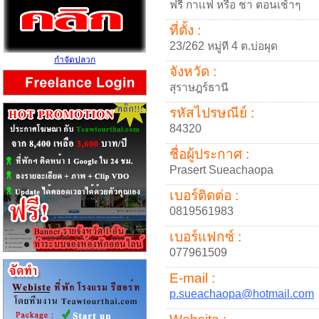
ฟรี กาเเฟ หรือ ชา ตอนเช้าๆ
ที่ตั้ง :
23/262 หมู่ที 4 ต.บ่อผุด
กำจัดปลวก
จังหวัด :
สุราษฎร์ธานี
รหัสไปรษณีย์ :
84320
ชื่อผู้ประกาศ :
Prasert Sueachaopa
เบอร์ติดต่อ :
0819561983
เบอร์แฟกซ์ :
077961509
E-mail :
p.sueachaopa@hotmail.com