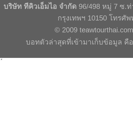
บริษัท ทีคิวเอ็มไอ จำกัด
96/498 หมู่ 7 ซ.
กรุงเทพฯ 10150 โทรศัพ
© 2009
teawtourthai.co
บอทตัวล่าสุดที่เข้ามาเก็บข้อมูล คื