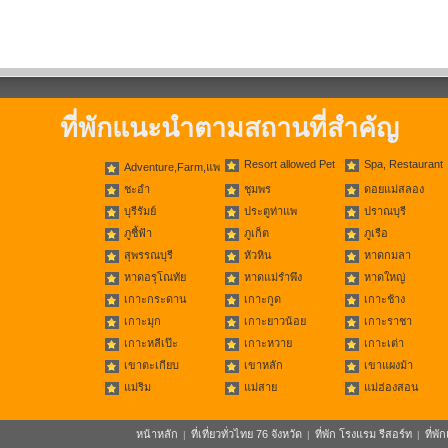
ที่พักแนะนำตามสถานที่สำคัญ
Resort allowed Pet
Spa, Restaurant
Adventure,Farm,แพ
ชะอำ
ชุมพร
ดอยแม่สลอง
บุรีรัมย์
ประตูท่าแพ
ปราณบุรี
ภูชี้ฟ้า
ภูเก็ต
ภูเรือ
สุพรรณบุรี
หัวหิน
หาดกมลา
หาดอรุโณทัย
หาดแม่รำพึง
หาดใหญ่
เกาะกระดาน
เกาะกูด
เกาะช้าง
เกาะมุก
เกาะยาวน้อย
เกาะราชา
เกาะหลีเป๊ะ
เกาะหวาย
เกาะเต่า
เขาตะเกียบ
เขาหลัก
เขาแผงม้า
แม่ริม
แม่สาย
แม่ฮ่องสอน
หน้าหลัก
ที่เที่ยวทั่วไทย 76 จังหวัด
ที่พัก โรงแรม รีสอร์ท
ที่พ
|
|
|