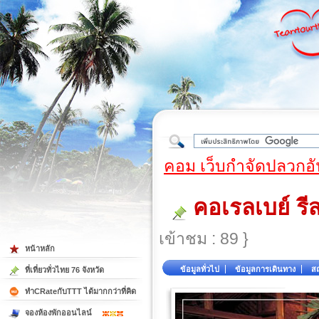
ใต้
คอม เว็บกำจัดปลวกอั
คอเรลเบย์ ร
เข้าชม : 89 }
หน้าหลัก
ข้อมูลทั่วไป
ข้อมูลการเดินทาง
สถ
ที่เที่ยวทั่วไทย 76 จังหวัด
ทำCRateกับTTT ได้มากกว่าที่คิด
จองห้องพักออนไลน์