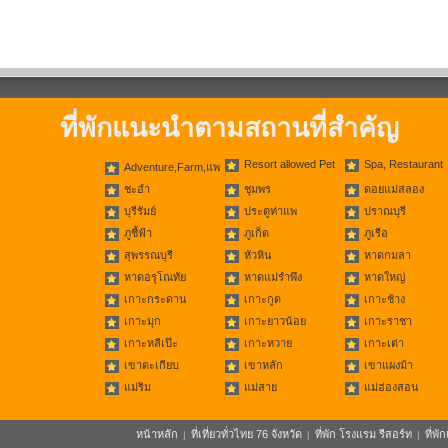
ที่พักแนะนำตามสถานที่สำคัญ
Resort allowed Pet
Spa, Restaurant
Adventure,Farm,แพ
ชะอำ
ชุมพร
ดอยแม่สลอง
บุรีรัมย์
ประตูท่าแพ
ปราณบุรี
ภูชี้ฟ้า
ภูเก็ต
ภูเรือ
สุพรรณบุรี
หัวหิน
หาดกมลา
หาดอรุโณทัย
หาดแม่รำพึง
หาดใหญ่
เกาะกระดาน
เกาะกูด
เกาะช้าง
เกาะมุก
เกาะยาวน้อย
เกาะราชา
เกาะหลีเป๊ะ
เกาะหวาย
เกาะเต่า
เขาตะเกียบ
เขาหลัก
เขาแผงม้า
แม่ริม
แม่สาย
แม่ฮ่องสอน
หน้าหลัก
ที่เที่ยวทั่วไทย 76 จังหวัด
ที่พัก โรงแรม รีสอร์ท
ที่พ
|
|
|