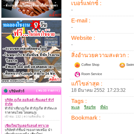
เบอร์แฟกซ์ :
-
E-mail :
-
Website :
-
สิ่งอำนวยความสะดวก :
Coffee Shop
Swim
Room Service
แก้ไขล่าสุด :
18 มีนาคม 2552 17:23:32
{ พบ 33 รายการ }
บริษัททัวร์
Tags :
บริษัท ภูเก็ต ฮอลิเดย์ เซ็นเตอร์ ทัวร์
จำกัด
ทะเล
รีสอร์ท
ที่พัก
ทัวร์นำเที่ยวภูเก็ต ทัวร์ภูเก็ต ทัวร์ทะเล
ราคาคนไทย โดยคนภูเ
Bookmark :
เข้าชม: 132 | ความคิดเห็น: 0
เชียงใหม่วันเดอร์แลนด์ ทราเวล
บริษัททัวร์ชั้นนำของภาคเหนือ นำ