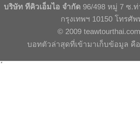
บริษัท ทีคิวเอ็มไอ จำกัด
96/498 หมู่ 7 ซ.
กรุงเทพฯ 10150 โทรศัพ
© 2009
teawtourthai.co
บอทตัวล่าสุดที่เข้ามาเก็บข้อมูล คื