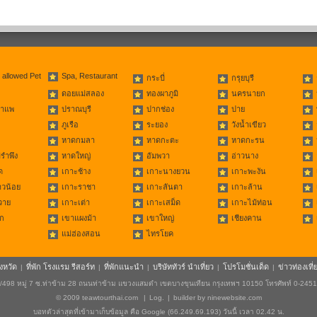
 allowed Pet
Spa, Restaurant
กระบี่
กรุยบุรี
ดอยแม่สลอง
ทองผาภูมิ
นครนายก
่าแพ
ปราณบุรี
ปากช่อง
ปาย
ภูเรือ
ระยอง
วังน้ำเขียว
หาดกมลา
หาดกะตะ
หาดกะรน
รำพึง
หาดใหญ่
อัมพวา
อ่าวนาง
ด
เกาะช้าง
เกาะนางยวน
เกาะพะงัน
าวน้อย
เกาะราชา
เกาะลันตา
เกาะล้าน
วาย
เกาะเต่า
เกาะเสม็ด
เกาะไม้ท่อน
ก
เขาแผงม้า
เขาใหญ่
เชียงคาน
แม่ฮ่องสอน
ไทรโยค
ังหวัด
ที่พัก โรงแรม รีสอร์ท
ที่พักแนะนำ
บริษัททัวร์ นำเที่ยว
โปรโมชั่นเด็ด
ข่าวท่องเที่
|
|
|
|
|
498 หมู่ 7 ซ.ท่าข้าม 28 ถนนท่าข้าม แขวงแสมดำ เขตบางขุนเทียน กรุงเทพฯ 10150 โทรศัพท์ 0-245
© 2009
teawtourthai.com
|
Log.
|
builder by
ninewebsite.com
บอทตัวล่าสุดที่เข้ามาเก็บข้อมูล คือ Google (66.249.69.193) วันนี้ เวลา 02.42 น.