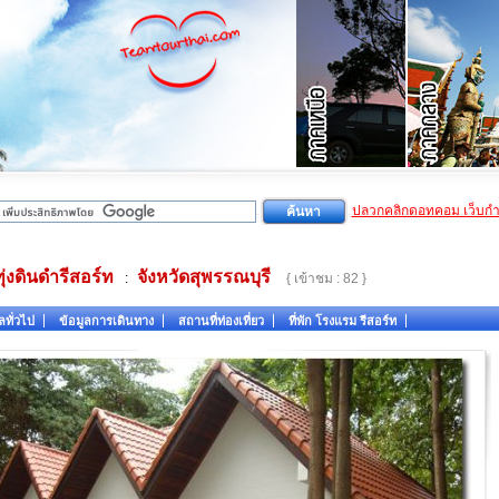
ปลวกคลิกดอทคอม เว็บก
ทุ่งดินดำรีสอร์ท
จังหวัดสุพรรณบุรี
:
{ เข้าชม : 82 }
ลทั่วไป
ข้อมูลการเดินทาง
สถานที่ท่องเที่ยว
ที่พัก โรงแรม รีสอร์ท