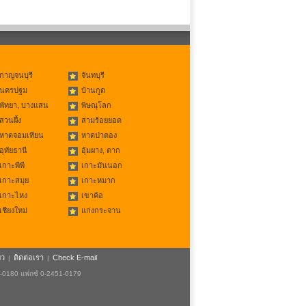
กาญจนบุรี
จันทบุรี
นครปฐม
บ้านกูด
พัทยา, บางแสน
พิษณุโลก
สวนผึ้ง
สามร้อยยอด
หาดจอมเทียน
หาดป่าตอง
อุทัยธานี
อุ้มผาง, ตาก
เกาะพีพี
เกาะมันนอก
เกาะสมุย
เกาะหมาก
เกาะไหง
เขาค้อ
เชียงใหม่
แก่งกระจาน
ยว
ติดต่อเรา
Check E-mail
|
|
1-0180 แฟกซ์ 0-2451-0179