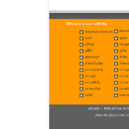
ที่พักแนะนำตามสถานที่สำคัญ
Resort
Adventure,Farm,แพ
ชะอำ
ชุมพร
บุรีรัมย์
ประตูท
ภูชี้ฟ้า
ภูเก็ต
สุพรรณบุรี
หัวหิน
หาดอรุโณทัย
หาดแม่
เกาะกระดาน
เกาะกู
เกาะมุก
เกาะย
เกาะหลีเป๊ะ
เกาะห
เขาตะเกียบ
เขาหลั
แม่ริม
แม่สาย
หน้าหลัก
ที่เที่ยวทั่วไทย 76 จ
|
บริษัท ทีคิวเอ็มไอ จำกัด
96/