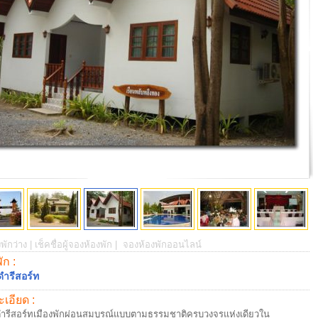
พักว่าง |
เช็คชื่อผู้จองห้องพัก |
จองห้องพักออนไลน์
พัก :
นดำรีสอร์ท
เอียด :
นดำรีสอร์ทเมืองพักผ่อนสมบูรณ์แบบตามธรรมชาติครบวงจรแห่งเดียวใน