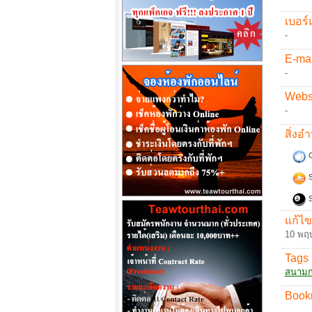
เบอร์
-
E-mai
-
Websi
-
สิ่ง
C
S
S
แก้ไข
10 พฤ
Tags 
สนามก
Book