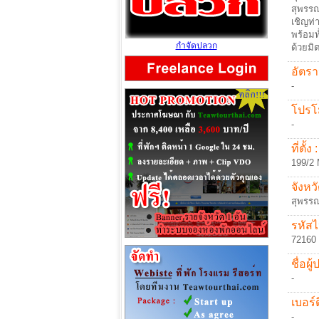
สุพรรณ
เชิญท่
พร้อมท
กำจัดปลวก
ด้วยมิ
อัตรา
-
โปรโม
-
ที่ตั้ง :
199/2
จังหวั
สุพรรณ
รหัสไ
72160
ชื่อผู
-
เบอร์ต
-