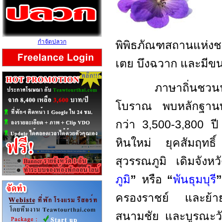
กำจัดปลวก
พิพิธภัณฑสถานแห่งชา
เตย บึงฉวาก และมีขนม
ภาษาถิ่นชวนฟัง ส
โบราณ พบหลักฐานทา
กว่า 3,500-3,800 ปี 
หินใหม่ ยุคสัมฤทธิ์
สุวรรณภูมิ เดิมจังหวั
ภูมิ
”
หรือ
“
พันธุมบุรี
ครองราชย์ และย้ายเม
สนามชัย และบูรณะว