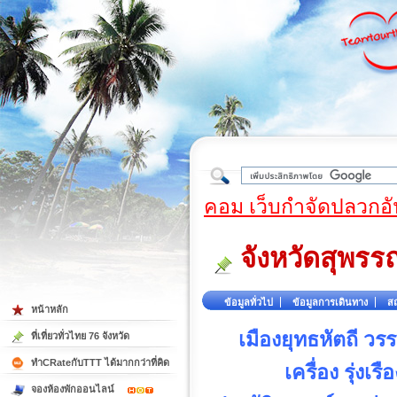
ใต้
คอม เว็บกำจัดปลวกอั
จังหวัดสุพรรณ
ข้อมูลทั่วไป
ข้อมูลการเดินทาง
สถ
หน้าหลัก
เมืองยุทธหัตถี วรร
ที่เที่ยวทั่วไทย 76 จังหวัด
ทำCRateกับTTT ได้มากกว่าที่คิด
เครื่อง รุ่งเ
จองห้องพักออนไลน์