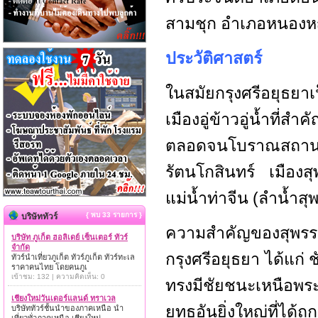
สามชุก อำเภอหนองหญ
ประวัติศาสตร์
ในสมัยกรุงศรีอยุธยา
เมืองอู่ข้าวอู่น้ำท
ตลอดจนโบราณสถานถู
รัตนโกสินทร์ เมืองสุพ
แม่น้ำท่าจีน (ลำน้ำส
{ พบ 33 รายการ }
บริษัททัวร์
ความสำคัญของสุพรรณ
บริษัท ภูเก็ต ฮอลิเดย์ เซ็นเตอร์ ทัวร์
จำกัด
กรุงศรีอยุธยา ได้แก่ 
ทัวร์นำเที่ยวภูเก็ต ทัวร์ภูเก็ต ทัวร์ทะเล
ราคาคนไทย โดยคนภูเ
เข้าชม: 132 | ความคิดเห็น: 0
ทรงมีชัยชนะเหนือพร
เชียงใหม่วันเดอร์แลนด์ ทราเวล
ยุทธอันยิ่งใหญ่ที่ได้
บริษัททัวร์ชั้นนำของภาคเหนือ นำ