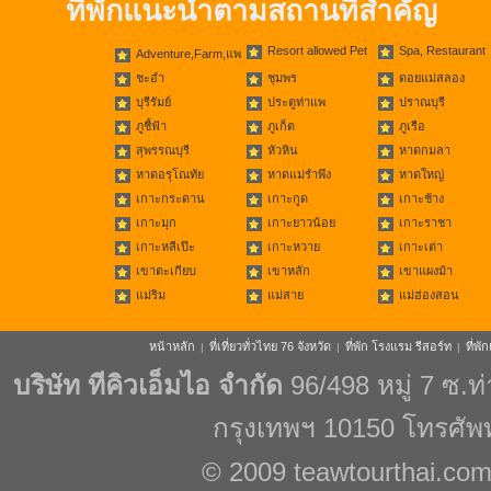
ที่พักแนะนำตามสถานที่สำคัญ
Resort allowed Pet
Spa, Restaurant
Adventure,Farm,แพ
ชะอำ
ชุมพร
ดอยแม่สลอง
บุรีรัมย์
ประตูท่าแพ
ปราณบุรี
ภูชี้ฟ้า
ภูเก็ต
ภูเรือ
สุพรรณบุรี
หัวหิน
หาดกมลา
หาดอรุโณทัย
หาดแม่รำพึง
หาดใหญ่
เกาะกระดาน
เกาะกูด
เกาะช้าง
เกาะมุก
เกาะยาวน้อย
เกาะราชา
เกาะหลีเป๊ะ
เกาะหวาย
เกาะเต่า
เขาตะเกียบ
เขาหลัก
เขาแผงม้า
แม่ริม
แม่สาย
แม่ฮ่องสอน
หน้าหลัก
ที่เที่ยวทั่วไทย 76 จังหวัด
ที่พัก โรงแรม รีสอร์ท
ที่พ
|
|
|
บริษัท ทีคิวเอ็มไอ จำกัด
96/498 หมู่ 7 ซ.
กรุงเทพฯ 10150 โทรศัพ
© 2009
teawtourthai.co