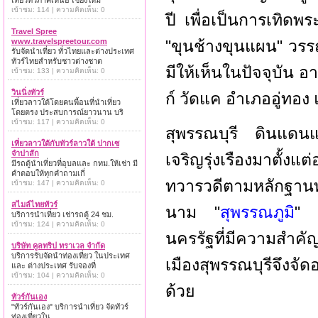
เที่ยวทั่วภาคเหนือ เชียงใหม่
เข้าชม: 114 | ความคิดเห็น: 0
ปี เพื่อเป็นการเทิด
Travel Spree
www.travelspreetour.com
"ขุนช้างขุนแผน" วรร
รับจัดนำเที่ยว ทั่วไทยและต่างประเทศ
ทัวร์ไทยสำหรับชาวต่างชาต
มีให้เห็นในปัจจุบัน อา
เข้าชม: 133 | ความคิดเห็น: 0
วินนิ่งทัวร์
ก์ วัดแค อำเภออู่ทอง
เที่ยวลาวใต้โดยคนพื้อนที่นำเที่ยว
โดยตรง ประสบการณ์ยาวนาน บริ
เข้าชม: 117 | ความคิดเห็น: 0
สุพรรณบุรี ดินแดนแ
เที่ยวลาวใต้กับทัวร์ลาวใต้ ปากเซ
จำปาสัก
เจริญรุ่งเรืองมาตั้ง
มีรถตู้นำเที่ยวที่อุบลและ กทม.ให้เช่า มี
คำตอบให้ทุกคำถามเกี่
ทวารวดีตามหลักฐาน
เข้าชม: 147 | ความคิดเห็น: 0
สไมล์ไทยทัวร์
นาม "
สุพรรณภูมิ
" 
บริการนำเที่ยว เช่ารถตู้ 24 ชม.
เข้าชม: 124 | ความคิดเห็น: 0
นครรัฐที่มีความสำคั
บริษัท คูลทริป ทราเวล จำกัด
บริการรับจัดนำท่องเที่ยว ในประเทศ
เมืองสุพรรณบุรีจึงจัดอ
และ ต่างประเทศ รับจองที่
เข้าชม: 104 | ความคิดเห็น: 0
ด้วย
ทัวร์กันเอง
"ทัวร์กันเอง" บริการนำเที่ยว จัดทัวร์
ท่องเที่ยวใน